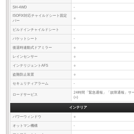
SH-4WD
-
ISOFIX対応チャイルドシート固定
○
バー
ビルドインチャイルドシート
-
バケットシート
-
後退時連動式ドアミラー
○
レインセンサー
○
インテリジェントAFS
○
盗難防止装置
○
セキュリティアラーム
-
24時間「緊急通報」「故障通報」サ
ロードサービス
(○)
インテリア
パワーウィンドウ
○
オットマン機構
-