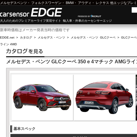
メルセデスベンツ
・
フォルクスワーゲン
・
BMW
・
アウディ
・
レクサス
他エッジなプレミ
大人のためのプレミアカーライフ実現サイト 輸入車・外車のカーセンサーエッジ
新車時価格はメーカー発表当時の価格です
EDGE.net
>
カタログ
>
メルセデス・ベンツ
>
メルセデス・ベンツ GLCクーペ
>
GLCクーペ(
ライン 4WD
メルセデス・ベンツ GLCクーペ 350 e 4マチック AMGライ
基本スペック