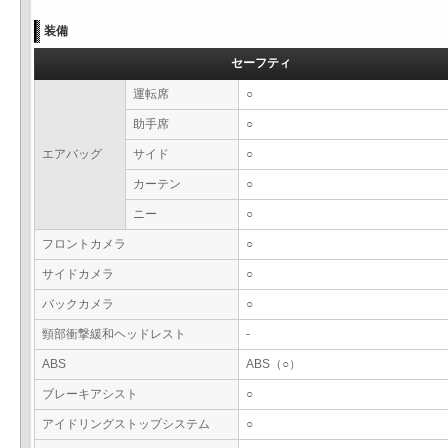
装備
セーフティ
運転席
○
助手席
○
エアバッグ
サイド
○
カーテン
○
ニー
○
フロントカメラ
○
サイドカメラ
○
バックカメラ
○
頸部衝撃緩和ヘッドレスト
-
ABS
ABS（○）
ブレーキアシスト
○
アイドリングストップシステム
○