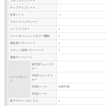
フルフラットシート
-
チップアップシート
-
本革シート
△
フロントベンチシート
-
シートリフター
○
シートポジションメモリー機能
○
運転席パワーシート
○
フロント両席パワーシート
○
電動サードシート
-
助手席ウォークス
-
ルー
2列目ウォークス
シートアレン
-
ルー
ジ
2列目シート
分割可倒
3列目シート
-
床下ラゲージボックス
○