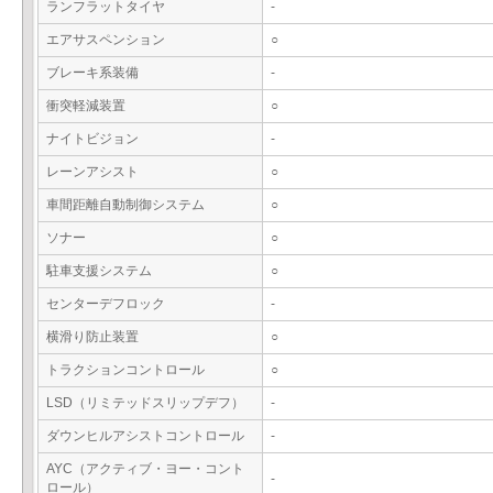
ランフラットタイヤ
-
エアサスペンション
○
ブレーキ系装備
-
衝突軽減装置
○
ナイトビジョン
-
レーンアシスト
○
車間距離自動制御システム
○
ソナー
○
駐車支援システム
○
センターデフロック
-
横滑り防止装置
○
トラクションコントロール
○
LSD（リミテッドスリップデフ）
-
ダウンヒルアシストコントロール
-
AYC（アクティブ・ヨー・コント
-
ロール）