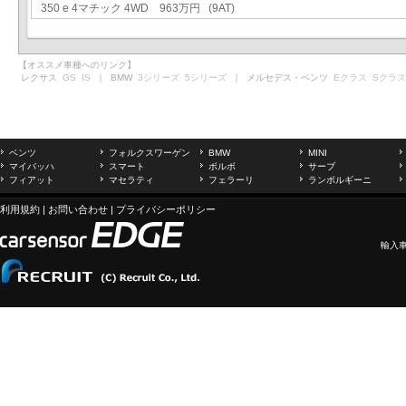
350 e 4マチック 4WD 963万円 (9AT)
【オススメ車種へのリンク】
レクサス
GS
IS
｜ BMW
3シリーズ
5シリーズ
｜ メルセデス・ベンツ
Eクラス
Sクラス
ベンツ
フォルクスワーゲン
BMW
MINI
マイバッハ
スマート
ボルボ
サーブ
フィアット
マセラティ
フェラーリ
ランボルギーニ
利用規約
|
お問い合わせ
|
プライバシーポリシー
輸入