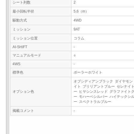
シート列数
2
最小回転半径
5.6（m）
駆動方式
4WD
ミッション
9AT
ミッション位置
コラム
AI-SHIFT
-
マニュアルモード
○
4WS
-
標準色
ポーラーホワイト
オブシディアンブラック ダイヤモン
イト ブリリアントブルー セレナイ
オプション色
ー ヒヤシンスレッド グラファイト
ー モハーベシルバー ハイテックシ
ー スペクトラルブルー
掲載コメント
-