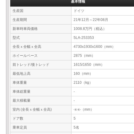
基本情報
生産国
ドイツ
生産期間
21年12月～22年08月
新車時車両価格
1008.8万円（税込）
型式
5LA-253353
全長ｘ全幅ｘ全高
4730x1930x1600（mm）
ホイールベース
2875（mm）
前トレッド/後トレッド
1615/1650（mm）
最低地上高
160（mm）
車体重量
2110（kg）
車体総重量
-
最大積載量
-
室内 (全長ｘ全幅ｘ全高)
-x-x-（mm）
ドア数
5
乗車定員
5名