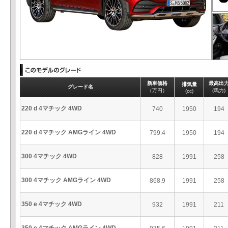
新車価格
最高出
排気量
グレード名
（万円）
(馬力)
(cc)
220 d 4マチック 4WD
740
1950
194
220 d 4マチック AMGライン 4WD
799.4
1950
194
300 4マチック 4WD
828
1991
258
300 4マチック AMGライン 4WD
868.9
1991
258
350 e 4マチック 4WD
932
1991
211