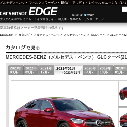
メルセデスベンツ
・
フォルクスワーゲン
・
BMW
・
アウディ
・
レクサス
他エッジなプレミ
大人のためのプレミアカーライフ実現サイト 輸入車・外車のカーセンサーエッジ
新車時価格はメーカー発表当時の価格です
EDGE.net
>
カタログ
>
メルセデス・ベンツ
>
メルセデス・ベンツ GLCクーペ
>
GLCクーペ(2
MERCEDES-BENZ（メルセデス・ベンツ） GLCクーペ(21年
2023年
2022年
2021年
2020年
2019年
2019年
2021年01月
03月-
09月-
12月-
04月-
10月-
01月-
- 2021年11月