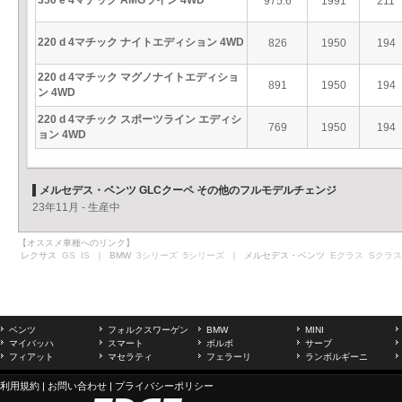
350 e 4マチック AMGライン 4WD
975.6
1991
211
220 d 4マチック ナイトエディション 4WD
826
1950
194
220 d 4マチック マグノナイトエディショ
891
1950
194
ン 4WD
220 d 4マチック スポーツライン エディシ
769
1950
194
ョン 4WD
メルセデス・ベンツ GLCクーペ その他のフルモデルチェンジ
23年11月 - 生産中
【オススメ車種へのリンク】
レクサス
GS
IS
｜ BMW
3シリーズ
5シリーズ
｜ メルセデス・ベンツ
Eクラス
Sクラス
ベンツ
フォルクスワーゲン
BMW
MINI
マイバッハ
スマート
ボルボ
サーブ
フィアット
マセラティ
フェラーリ
ランボルギーニ
利用規約
|
お問い合わせ
|
プライバシーポリシー