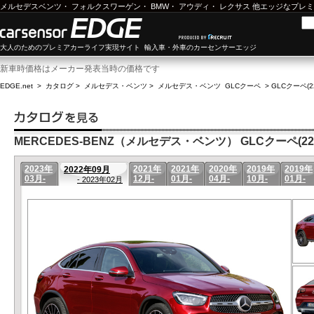
メルセデスベンツ
・
フォルクスワーゲン
・
BMW
・
アウディ
・
レクサス
他エッジなプレミ
大人のためのプレミアカーライフ実現サイト 輸入車・外車のカーセンサーエッジ
新車時価格はメーカー発表当時の価格です
EDGE.net
>
カタログ
>
メルセデス・ベンツ
>
メルセデス・ベンツ GLCクーペ
>
GLCクーペ(2
MERCEDES-BENZ（メルセデス・ベンツ） GLCクーペ(22年
2023年
2021年
2021年
2020年
2019年
2019年
2022年09月
03月-
12月-
01月-
04月-
10月-
01月-
- 2023年02月