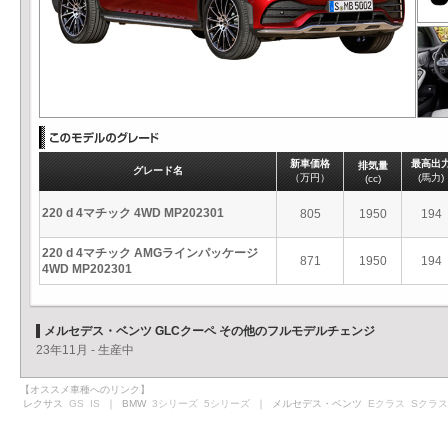
新車価格
最高出
排気量
グレード名
（万円）
(馬力)
(cc)
220 d 4マチック 4WD MP202301
805
1950
194
220 d 4マチック AMGラインパッケージ
871
1950
194
4WD MP202301
メルセデス・ベンツ GLCクーペ その他のフルモデルチェンジ
23年11月 - 生産中
【オススメ車種へのリンク】
レクサス
GS
IS
｜ BMW
3シリーズ
5シリーズ
｜ メルセデス・ベンツ
Eクラス
Sクラス