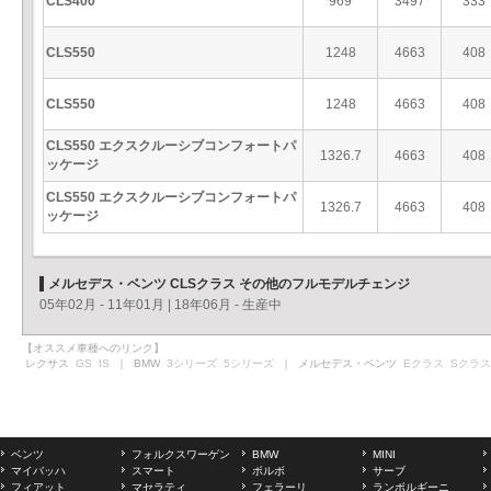
CLS400
969
3497
333
CLS550
1248
4663
408
CLS550
1248
4663
408
CLS550 エクスクルーシブコンフォートパ
1326.7
4663
408
ッケージ
CLS550 エクスクルーシブコンフォートパ
1326.7
4663
408
ッケージ
メルセデス・ベンツ CLSクラス その他のフルモデルチェンジ
05年02月 - 11年01月
|
18年06月 - 生産中
【オススメ車種へのリンク】
レクサス
GS
IS
｜ BMW
3シリーズ
5シリーズ
｜ メルセデス・ベンツ
Eクラス
Sクラス
ベンツ
フォルクスワーゲン
BMW
MINI
マイバッハ
スマート
ボルボ
サーブ
フィアット
マセラティ
フェラーリ
ランボルギーニ