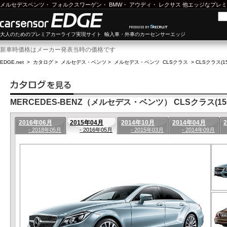
メルセデスベンツ
・
フォルクスワーゲン
・
BMW
・
アウディ
・
レクサス
他エッジなプレミ
大人のためのプレミアカーライフ実現サイト 輸入車・外車のカーセンサーエッジ
新車時価格はメーカー発表当時の価格です
EDGE.net
>
カタログ
>
メルセデス・ベンツ
>
メルセデス・ベンツ CLSクラス
>
CLSクラス(1
MERCEDES-BENZ（メルセデス・ベンツ） CLSクラス(15年
2016年06月
2015年04月
2014年10月
2014年04月
- 2018年05月
- 2016年05月
- 2015年03月
- 2014年09月