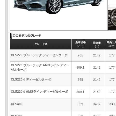
新車価格
最高出
排気量
グレード名
（万円）
(馬力)
(cc)
CLS220 ブルーテック ディーゼルターボ
765
2142
177
CLS220 ブルーテック AMGライン ディー
809.1
2142
177
ゼルターボ
CLS220 d ディーゼルターボ
765
2142
177
CLS220 d AMGライン ディーゼルターボ
809.1
2142
177
CLS400
969
3497
333