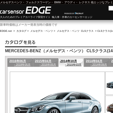
メルセデスベンツ
・
フォルクスワーゲン
・
BMW
・
アウディ
・
レクサス
他エッジなプレミ
大人のためのプレミアカーライフ実現サイト 輸入車・外車のカーセンサーエッジ
新車時価格はメーカー発表当時の価格です
EDGE.net
>
カタログ
>
メルセデス・ベンツ
>
メルセデス・ベンツ CLSクラス
>
CLSクラス(1
MERCEDES-BENZ（メルセデス・ベンツ） CLSクラス(14年
2016年06月
2015年04月
2014年10月
2014年04月
- 2018年05月
- 2016年05月
- 2015年03月
- 2014年09月