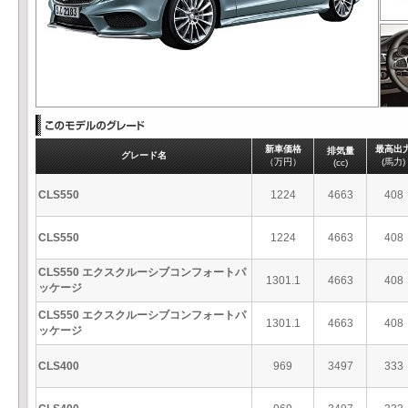
新車価格
最高出
排気量
グレード名
（万円）
(馬力)
(cc)
CLS550
1224
4663
408
CLS550
1224
4663
408
CLS550 エクスクルーシブコンフォートパ
1301.1
4663
408
ッケージ
CLS550 エクスクルーシブコンフォートパ
1301.1
4663
408
ッケージ
CLS400
969
3497
333