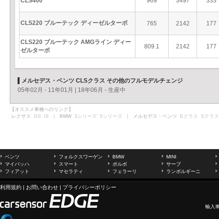
CLS400
969
3497
333
CLS220 ブルーテック ディーゼルターボ
765
2142
177
CLS220 ブルーテック AMGライン ディー
809.1
2142
177
ゼルターボ
メルセデス・ベンツ CLSクラス その他のフルモデルチェンジ
05年02月 - 11年01月
|
18年06月 - 生産中
【オススメ車種へのリンク】
レクサス
GS
IS
｜ BMW
3シリーズ
5シリーズ
｜ メルセデス・ベンツ
Eクラス
Sクラス
ベンツ
フォルクスワーゲン
BMW
MINI
マイバッハ
スマート
ボルボ
サーブ
フィアット
マセラティ
フェラーリ
ランボルギーニ
利用規約
|
お問い合わせ
|
プライバシーポリシー
輸入