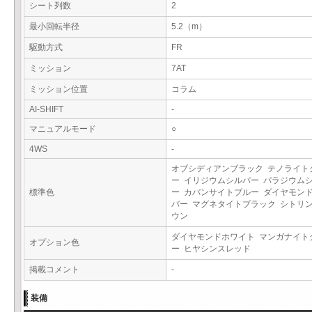
シート列数
2
最小回転半径
5.2（m）
駆動方式
FR
ミッション
7AT
ミッション位置
コラム
AI-SHIFT
-
マニュアルモード
○
4WS
-
オブシディアンブラック テノライト
ー イリジウムシルバー パラジウム
標準色
ー カバンサイトブルー ダイヤモン
バー マグネタイトブラック シトリ
ウン
ダイヤモンドホワイト マンガナイト
オプション色
ー ヒヤシンスレッド
掲載コメント
-
装備