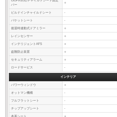
ISOFIX対応チャイルドシート固定
○
バー
ビルドインチャイルドシート
-
バケットシート
-
後退時連動式ドアミラー
○
レインセンサー
○
インテリジェントAFS
○
盗難防止装置
○
セキュリティアラーム
○
ロードサービス
-
インテリア
パワーウィンドウ
○
オットマン機構
-
フルフラットシート
-
チップアップシート
-
本革シート
○