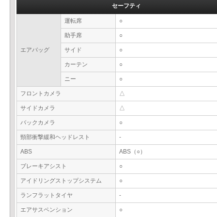
セーフティ
運転席
○
助手席
○
エアバッグ
サイド
○
カーテン
○
ニー
○
フロントカメラ
△
サイドカメラ
△
バックカメラ
○
頸部衝撃緩和ヘッドレスト
-
ABS
ABS（○）
ブレーキアシスト
○
アイドリングストップシステム
○
ランフラットタイヤ
-
エアサスペンション
○