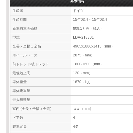
基本情報
生産国
ドイツ
生産期間
15年03月～15年03月
新車時車両価格
809.1万円（税込）
型式
LDA-218301
全長ｘ全幅ｘ全高
4965x1880x1415（mm）
ホイールベース
2875（mm）
前トレッド/後トレッド
1600/1600（mm）
最低地上高
120（mm）
車体重量
1870（kg）
車体総重量
-
最大積載量
-
室内 (全長ｘ全幅ｘ全高)
-x-x-（mm）
ドア数
4
乗車定員
4名