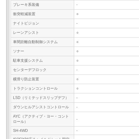
ブレーキ系装備
-
衝突軽減装置
○
ナイトビジョン
-
レーンアシスト
○
車間距離自動制御システム
○
ソナー
○
駐車支援システム
○
センターデフロック
-
横滑り防止装置
○
トラクションコントロール
○
LSD（リミテッドスリップデフ）
-
ダウンヒルアシストコントロール
-
AYC（アクティブ・ヨー・コント
-
ロール）
SH-4WD
-