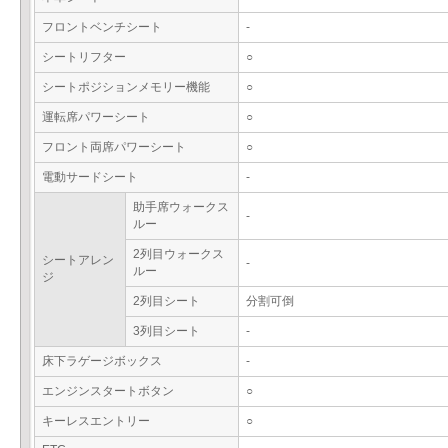
フロントベンチシート
-
シートリフター
○
シートポジションメモリー機能
○
運転席パワーシート
○
フロント両席パワーシート
○
電動サードシート
-
助手席ウォークス
-
ルー
2列目ウォークス
シートアレン
-
ルー
ジ
2列目シート
分割可倒
3列目シート
-
床下ラゲージボックス
-
エンジンスタートボタン
○
キーレスエントリー
○