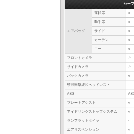
セー
運転席
○
助手席
○
エアバッグ
サイド
○
カーテン
○
ニー
○
フロントカメラ
△
サイドカメラ
△
バックカメラ
○
頸部衝撃緩和ヘッドレスト
-
ABS
AB
ブレーキアシスト
○
アイドリングストップシステム
○
ランフラットタイヤ
-
エアサスペンション
○