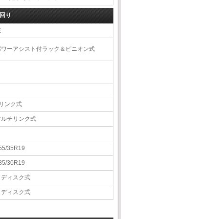
回り
左
パワーアシスト付ラック＆ピニオン式
3リンク式
マルチリンク式
55/35R19
85/30R19
Ｖディスク式
Ｖディスク式