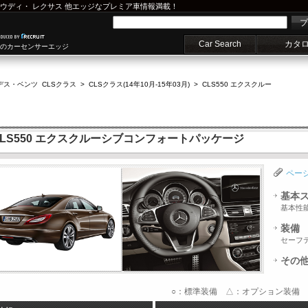
ウディ
・
レクサス
他エッジなプレミア車情報満載！
プ
Car Search
カタ
車のカーセンサーエッジ
デス・ベンツ CLSクラス
>
CLSクラス(14年10月-15年03月)
>
CLS550 エクスクルー
CLS550 エクスクルーシブコンフォートパッケージ
ペー
基本
基本性
装備
セーフ
その
○：標準装備 △：オプション装備 