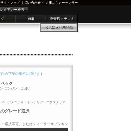
サイトマップ
|
お問い合わせ
|
中古車ならカーセンサー
レミアカー検索
ログ
買取
販売店クチコミ
お気に入り
未登録
ジ内の下記の場所に飛びます
スペック
能・エンジン・足回り
ティ・アメニティ・インテリア・エクステリア
他のグレード選択
-：選択不可、またはディーラーオプション