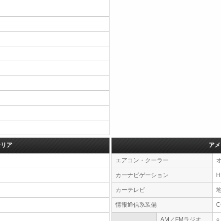
テリア
アメ
エアコン・クーラー
カーナビゲーション
カーテレビ
情報通信系装備
AM／FMラジオ
○