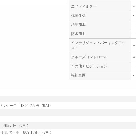
エアフィルター
○
抗菌仕様
-
消臭加工
-
防水加工
-
インテリジェントパーキングアシ
○
スト
クルーズコントロール
○
その他ナビゲーション
-
福祉車両
-
ケージ 1301.2万円 (9AT)
765万円 (7AT)
ゼルターボ 809.1万円 (7AT)