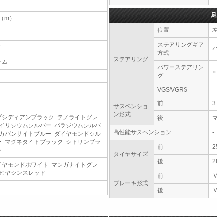
足
2（m）
位置
ステアリングギア
T
方式
ステアリング
ラム
パワーステアリン
○
グ
VGS/VGRS
-
前
サスペンショ
ン形式
ブシディアンブラック テノライトグレ
後
 イリジウムシルバー パラジウムシルバ
高性能サスペンション
-
 カバンサイトブルー ダイヤモンドシル
ー マグネタイトブラック シトリンブラ
前
2
ン
タイヤサイズ
後
2
イヤモンドホワイト マンガナイトグレ
 ヒヤシンスレッド
前
ブレーキ形式
後