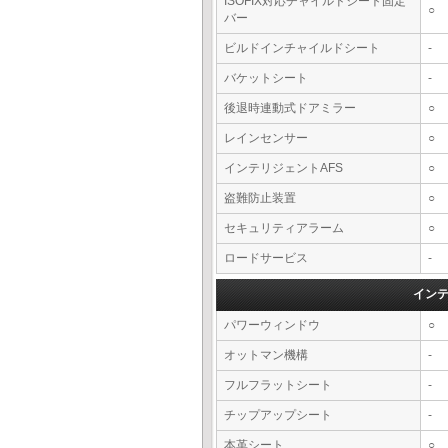
ISOFIX対応チャイルドシート固定
○
バー
ビルドインチャイルドシート
-
バケットシート
-
後退時連動式ドアミラー
○
レインセンサー
○
インテリジェントAFS
○
盗難防止装置
○
セキュリティアラーム
○
ロードサービス
-
イン
パワーウィンドウ
○
オットマン機構
-
フルフラットシート
-
チップアップシート
-
本革シート
○