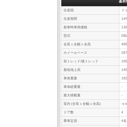
基本
生産国
ド
生産期間
14
新車時車両価格
13
型式
DB
全長ｘ全幅ｘ全高
49
ホイールベース
28
前トレッド/後トレッド
16
最低地上高
14
車体重量
19
車体総重量
-
最大積載量
-
室内 (全長ｘ全幅ｘ全高)
-x
ドア数
4
乗車定員
4名