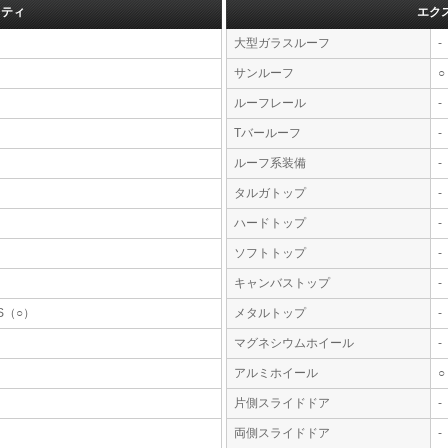
フティ
エク
大型ガラスルーフ
-
サンルーフ
○
ルーフレール
-
Tバールーフ
-
ルーフ系装備
-
タルガトップ
-
ハードトップ
-
ソフトトップ
-
キャンバストップ
-
S（○）
メタルトップ
-
マグネシウムホイール
-
アルミホイール
○
片側スライドドア
-
両側スライドドア
-