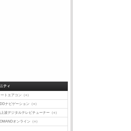
ニティ
オートエアコン（○）
HDDナビゲーション（○）
地上波デジタルテレビチューナー（○）
COMANDオンライン（○）