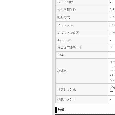
シート列数
2
最小回転半径
5.
駆動方式
FR
ミッション
9A
ミッション位置
コ
AI-SHIFT
-
マニュアルモード
○
4WS
-
オ
ー
標準色
ー
バ
ウ
ダ
オプション色
ー
掲載コメント
-
装備