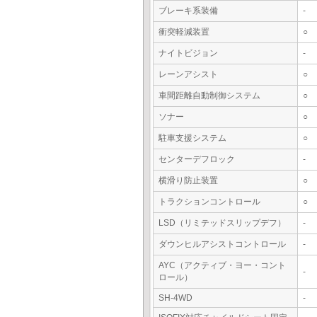
ブレーキ系装備
-
衝突軽減装置
○
ナイトビジョン
-
レーンアシスト
○
車間距離自動制御システム
○
ソナー
○
駐車支援システム
○
センターデフロック
-
横滑り防止装置
○
トラクションコントロール
○
LSD（リミテッドスリップデフ）
-
ダウンヒルアシストコントロール
-
AYC（アクティブ・ヨー・コント
-
ロール）
SH-4WD
-