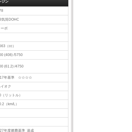
ンジン
78
8気筒DOHC
ターボ
663（cc）
00 (408) /5750
00 (61.2) /4750
H17年基準 ☆☆☆☆
ハイオク
80（リットル）
0.2（km/L）
H27年度燃費基準 達成