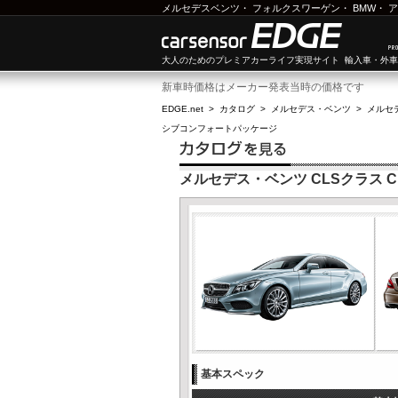
メルセデスベンツ
・
フォルクスワーゲン
・
BMW
・
ア
大人のためのプレミアカーライフ実現サイト 輸入車・外
新車時価格はメーカー発表当時の価格です
EDGE.net
>
カタログ
>
メルセデス・ベンツ
>
メルセ
シブコンフォートパッケージ
メルセデス・ベンツ CLSクラス 
基本スペック