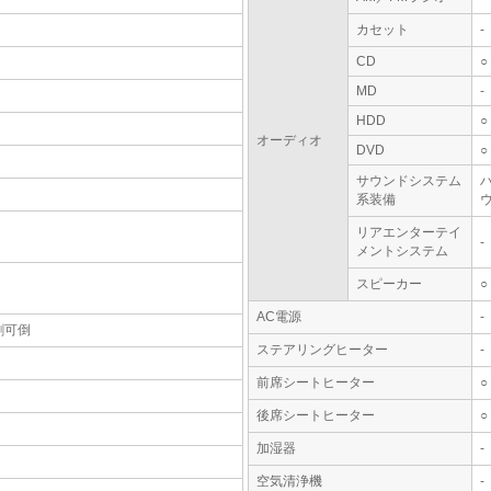
カセット
-
CD
○
MD
-
HDD
○
オーディオ
DVD
○
サウンドシステム
系装備
ウ
リアエンターテイ
-
メントシステム
スピーカー
○
AC電源
-
割可倒
ステアリングヒーター
-
前席シートヒーター
○
後席シートヒーター
○
加湿器
-
空気清浄機
-