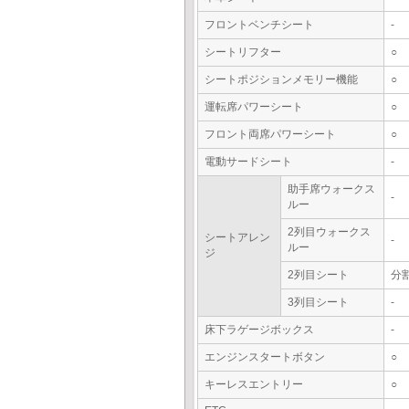
フロントベンチシート
-
シートリフター
○
シートポジションメモリー機能
○
運転席パワーシート
○
フロント両席パワーシート
○
電動サードシート
-
助手席ウォークス
-
ルー
2列目ウォークス
シートアレン
-
ルー
ジ
2列目シート
分
3列目シート
-
床下ラゲージボックス
-
エンジンスタートボタン
○
キーレスエントリー
○