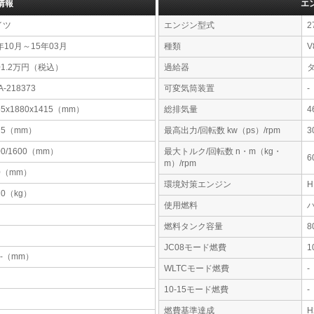
情報
エ
イツ
エンジン型式
2
年10月～15年03月
種類
V
01.2万円（税込）
過給器
A-218373
可変気筒装置
-
55x1880x1415（mm）
総排気量
4
75（mm）
最高出力/回転数 kw（ps）/rpm
3
00/1600（mm）
最大トルク/回転数 n・m（kg・
6
m）/rpm
0（mm）
環境対策エンジン
20（kg）
使用燃料
燃料タンク容量
JC08モード燃費
1
-x-（mm）
WLTCモード燃費
-
10-15モード燃費
-
燃費基準達成