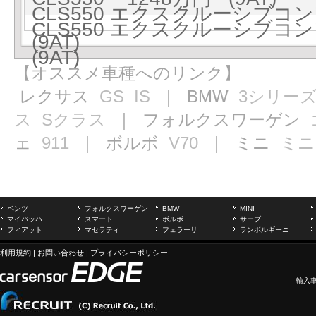
CLS550 エクスクルーシブコ
CLS550 エクスクルーシブコ
(9AT)
(9AT)
【オススメ車種へのリンク】
レクサス
GS
IS
｜ BMW
3シリー
ス
Sクラス
｜ フォルクスワーゲン
ェ
911
｜ ボルボ
V70
｜ ミニ
ミニ
ベンツ
フォルクスワーゲン
BMW
MINI
マイバッハ
スマート
ボルボ
サーブ
フィアット
マセラティ
フェラーリ
ランボルギーニ
利用規約
|
お問い合わせ
|
プライバシーポリシー
輸入