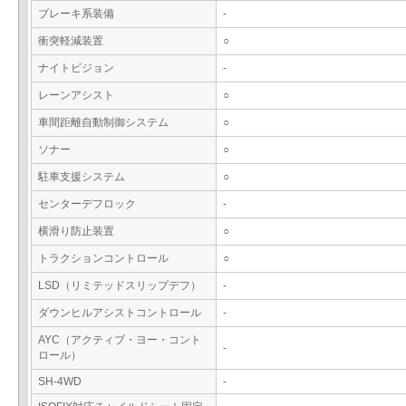
ブレーキ系装備
-
衝突軽減装置
○
ナイトビジョン
-
レーンアシスト
○
車間距離自動制御システム
○
ソナー
○
駐車支援システム
○
センターデフロック
-
横滑り防止装置
○
トラクションコントロール
○
LSD（リミテッドスリップデフ）
-
ダウンヒルアシストコントロール
-
AYC（アクティブ・ヨー・コント
-
ロール）
SH-4WD
-