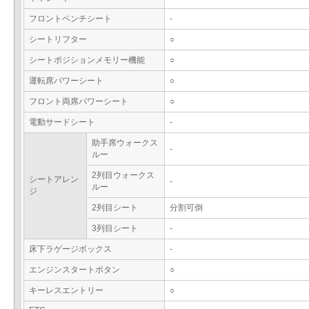
フロントベンチシート
-
シートリフター
○
シートポジションメモリー機能
○
運転席パワーシート
○
フロント両席パワーシート
○
電動サードシート
-
助手席ウォークス
-
ルー
2列目ウォークス
シートアレン
-
ルー
ジ
2列目シート
分割可倒
3列目シート
-
床下ラゲージボックス
-
エンジンスタートボタン
○
キーレスエントリー
○