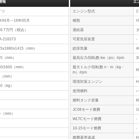
情報
エ
イツ
エンジン型式
2
年04月～16年05月
種類
V
26.7万円（税込）
過給器
A-218373
可変気筒装置
-
55x1880x1415（mm）
総排気量
4
75（mm）
最高出力/回転数 kw（ps）/rpm
3
00/1600（mm）
最大トルク/回転数 n・m（kg・
6
m）/rpm
0（mm）
環境対策エンジン
20（kg）
使用燃料
燃料タンク容量
JC08モード燃費
1
-x-（mm）
WLTCモード燃費
-
10-15モード燃費
-
燃費基準達成