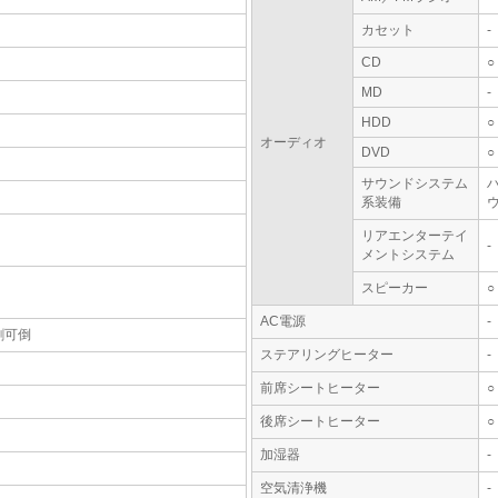
カセット
-
CD
○
MD
-
HDD
○
オーディオ
DVD
○
サウンドシステム
系装備
ウ
リアエンターテイ
-
メントシステム
スピーカー
○
AC電源
-
割可倒
ステアリングヒーター
-
前席シートヒーター
○
後席シートヒーター
○
加湿器
-
空気清浄機
-