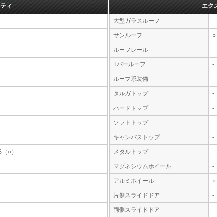
フティ
エク
大型ガラスルーフ
-
サンルーフ
○
ルーフレール
-
Tバールーフ
-
ルーフ系装備
-
タルガトップ
-
ハードトップ
-
ソフトトップ
-
キャンバストップ
-
S（○）
メタルトップ
-
マグネシウムホイール
-
アルミホイール
○
片側スライドドア
-
両側スライドドア
-