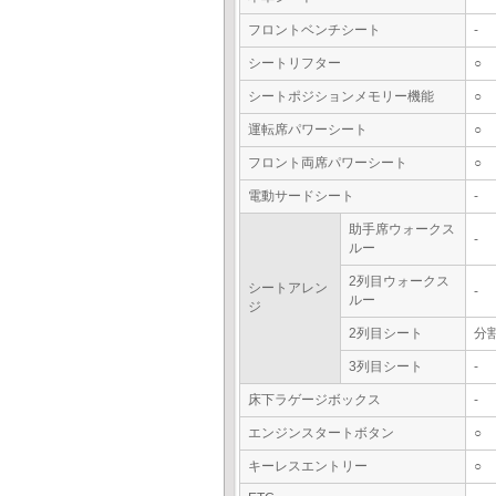
フロントベンチシート
-
シートリフター
○
シートポジションメモリー機能
○
運転席パワーシート
○
フロント両席パワーシート
○
電動サードシート
-
助手席ウォークス
-
ルー
2列目ウォークス
シートアレン
-
ルー
ジ
2列目シート
分
3列目シート
-
床下ラゲージボックス
-
エンジンスタートボタン
○
キーレスエントリー
○