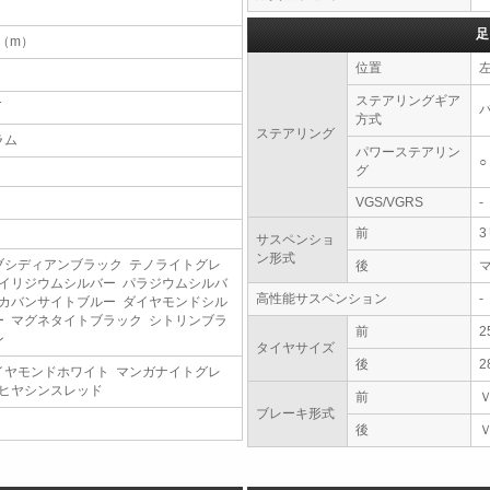
足
2（m）
位置
ステアリングギア
T
方式
ステアリング
ラム
パワーステアリン
○
グ
VGS/VGRS
-
前
サスペンショ
ン形式
ブシディアンブラック テノライトグレ
後
 イリジウムシルバー パラジウムシルバ
高性能サスペンション
-
 カバンサイトブルー ダイヤモンドシル
ー マグネタイトブラック シトリンブラ
前
2
ン
タイヤサイズ
後
2
イヤモンドホワイト マンガナイトグレ
 ヒヤシンスレッド
前
ブレーキ形式
後