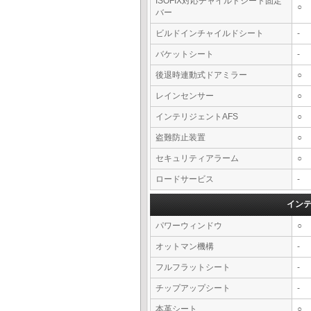
ISOFIX対応チャイルドシート固定
○
バー
ビルドインチャイルドシート
-
バケットシート
-
後退時連動式ドアミラー
○
レインセンサー
○
インテリジェントAFS
○
盗難防止装置
○
セキュリティアラーム
○
ロードサービス
-
イン
パワーウィンドウ
○
オットマン機構
-
フルフラットシート
-
チップアップシート
-
本革シート
○