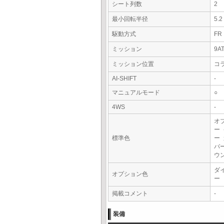
シート列数
2
最小回転半径
5.
駆動方式
FR
ミッション
9A
ミッション位置
コ
AI-SHIFT
-
マニュアルモード
○
4WS
-
オ
ー
標準色
ー
バ
ウ
ダ
オプション色
ー
掲載コメント
-
装備