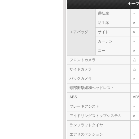
セー
運転席
○
助手席
○
エアバッグ
サイド
○
カーテン
○
ニー
○
フロントカメラ
△
サイドカメラ
△
バックカメラ
○
頸部衝撃緩和ヘッドレスト
-
ABS
AB
ブレーキアシスト
○
アイドリングストップシステム
○
ランフラットタイヤ
-
エアサスペンション
○