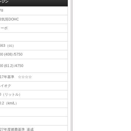
ンジン
78
8気筒DOHC
ターボ
663（cc）
00 (408) /5750
00 (61.2) /4750
H17年基準 ☆☆☆☆
ハイオク
80（リットル）
0.2（km/L）
H27年度燃費基準 達成