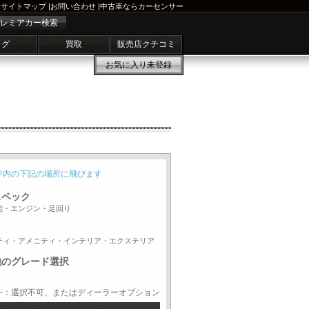
サイトマップ
|
お問い合わせ
|
中古車ならカーセンサー
レミアカー検索
ログ
買取
販売店クチコミ
お気に入り
未登録
ジ内の下記の場所に飛びます
スペック
能・エンジン・足回り
ティ・アメニティ・インテリア・エクステリア
他のグレード選択
-：選択不可、またはディーラーオプション