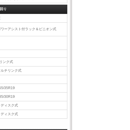
回り
左
パワーアシスト付ラック＆ピニオン式
3リンク式
マルチリンク式
55/35R19
85/30R19
Ｖディスク式
Ｖディスク式