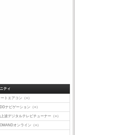
ニティ
オートエアコン（○）
HDDナビゲーション（○）
地上波デジタルテレビチューナー（○）
COMANDオンライン（○）