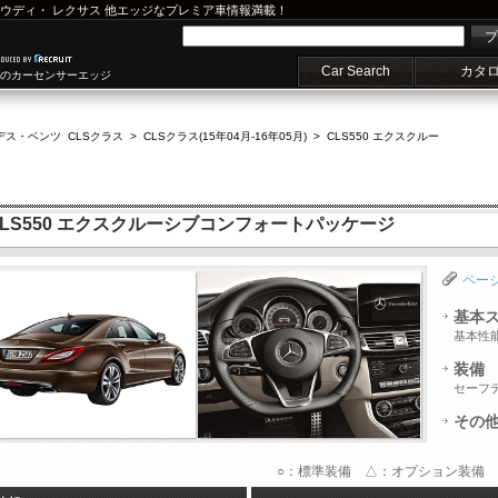
ウディ
・
レクサス
他エッジなプレミア車情報満載！
プ
Car Search
カタ
車のカーセンサーエッジ
デス・ベンツ CLSクラス
>
CLSクラス(15年04月-16年05月)
>
CLS550 エクスクルー
CLS550 エクスクルーシブコンフォートパッケージ
ペー
基本
基本性
装備
セーフ
その
○：標準装備 △：オプション装備 