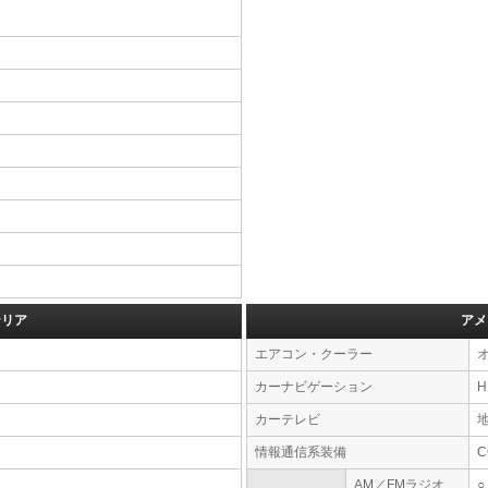
テリア
アメ
エアコン・クーラー
カーナビゲーション
カーテレビ
情報通信系装備
AM／FMラジオ
○