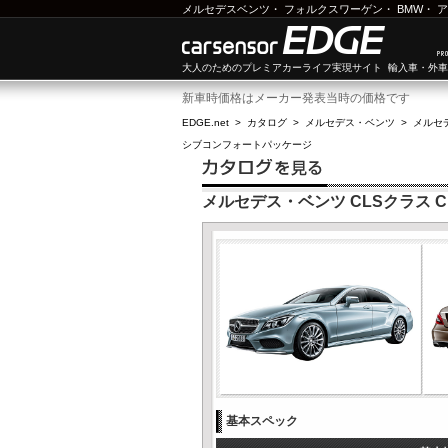
メルセデスベンツ
・
フォルクスワーゲン
・
BMW
・
ア
大人のためのプレミアカーライフ実現サイト 輸入車・外
新車時価格はメーカー発表当時の価格です
EDGE.net
>
カタログ
>
メルセデス・ベンツ
>
メルセ
シブコンフォートパッケージ
メルセデス・ベンツ CLSクラス 
基本スペック