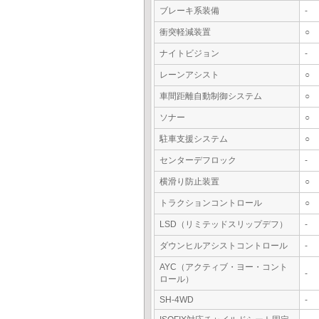
ブレーキ系装備
-
衝突軽減装置
○
ナイトビジョン
-
レーンアシスト
○
車間距離自動制御システム
○
ソナー
○
駐車支援システム
○
センターデフロック
-
横滑り防止装置
○
トラクションコントロール
○
LSD（リミテッドスリップデフ）
-
ダウンヒルアシストコントロール
-
AYC（アクティブ・ヨー・コント
-
ロール）
SH-4WD
-