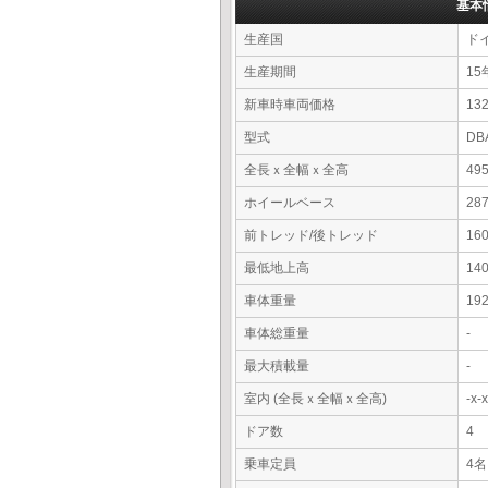
基本
生産国
ド
生産期間
15
新車時車両価格
13
型式
DB
全長ｘ全幅ｘ全高
49
ホイールベース
28
前トレッド/後トレッド
16
最低地上高
14
車体重量
19
車体総重量
-
最大積載量
-
室内 (全長ｘ全幅ｘ全高)
-x
ドア数
4
乗車定員
4名