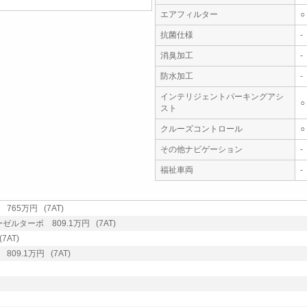
エアフィルター
○
抗菌仕様
-
消臭加工
-
防水加工
-
インテリジェントパーキングアシ
○
スト
クルーズコントロール
○
その他ナビゲーション
-
福祉車両
-
765万円 (7AT)
ゼルターボ 809.1万円 (7AT)
7AT)
809.1万円 (7AT)