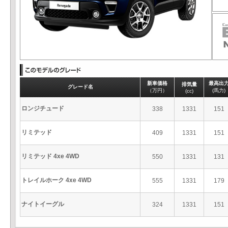
新車価格
最高出
排気量
グレード名
（万円）
(馬力)
(cc)
ロンジチュード
338
1331
151
リミテッド
409
1331
151
リミテッド 4xe 4WD
550
1331
131
トレイルホーク 4xe 4WD
555
1331
179
ナイトイーグル
324
1331
151