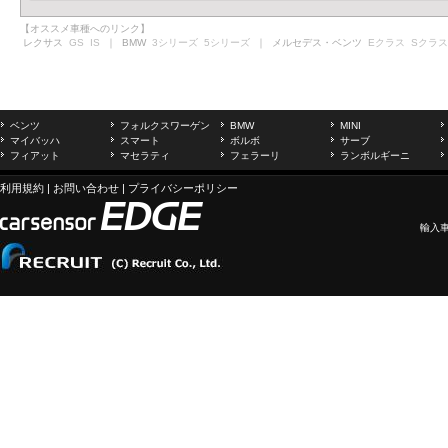
【オススメ車種へのリンク】
レクサス
GS
IS
｜ BMW
3シリーズ
5シリーズ
｜ メルセデス・ベンツ
Eクラス
Sクラス
ベンツ
フォルクスワーゲン
BMW
MINI
マイバッハ
スマート
ボルボ
サーブ
フィアット
マセラティ
フェラーリ
ランボルギーニ
利用規約
|
お問い合わせ
|
プライバシーポリシー
輸入