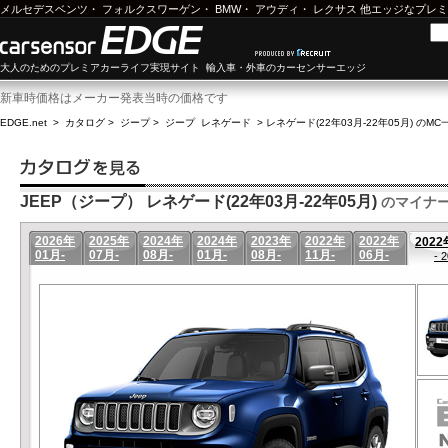
メルセデスベンツ
・
フォルクスワーゲン
・
BMW
・
アウディ
・
レクサス
他エッジなプレミ
大人のためのプレミアカーライフ実現サイト 輸入車・外車のカーセンサーエッジ
新車時価格はメーカー発表当時の価格です
EDGE.net
>
カタログ
>
ジープ
>
ジープ レネゲード
>
レネゲード(22年03月-22年05月) のMC
JEEP（ジープ） レネゲード(22年03月-22年05月)
のマイナ
2026年
2025年
2024年
2024年
2023年
2022年
2022年
2022
01月-
07月-
08月-
01月-
08月-
11月-
06月-
- 