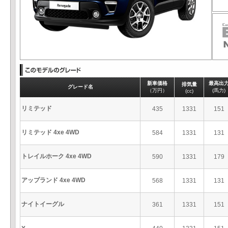
新車価格
最高出
排気量
グレード名
（万円）
(馬力)
(cc)
リミテッド
435
1331
151
リミテッド 4xe 4WD
584
1331
131
トレイルホーク 4xe 4WD
590
1331
179
アップランド 4xe 4WD
568
1331
131
ナイトイーグル
361
1331
151