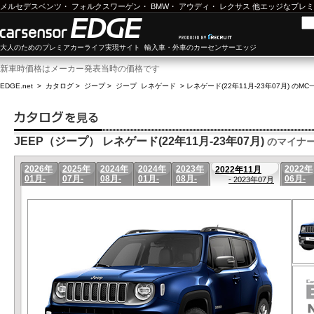
メルセデスベンツ
・
フォルクスワーゲン
・
BMW
・
アウディ
・
レクサス
他エッジなプレミ
大人のためのプレミアカーライフ実現サイト 輸入車・外車のカーセンサーエッジ
新車時価格はメーカー発表当時の価格です
EDGE.net
>
カタログ
>
ジープ
>
ジープ レネゲード
>
レネゲード(22年11月-23年07月) のMC
JEEP（ジープ） レネゲード(22年11月-23年07月)
のマイナ
2026年
2025年
2024年
2024年
2023年
2022年
2022年11月
01月-
07月-
08月-
01月-
08月-
06月-
- 2023年07月