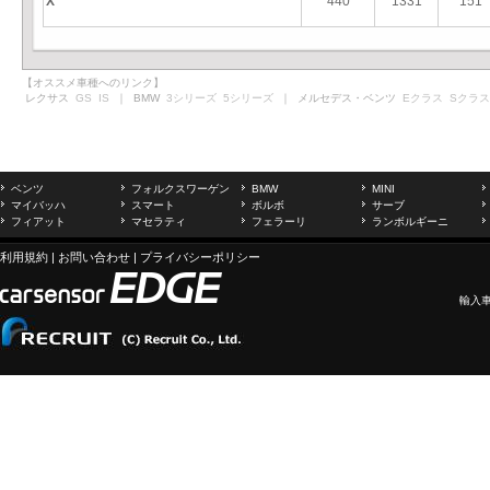
X
440
1331
151
【オススメ車種へのリンク】
レクサス
GS
IS
｜ BMW
3シリーズ
5シリーズ
｜ メルセデス・ベンツ
Eクラス
Sクラス
ベンツ
フォルクスワーゲン
BMW
MINI
マイバッハ
スマート
ボルボ
サーブ
フィアット
マセラティ
フェラーリ
ランボルギーニ
利用規約
|
お問い合わせ
|
プライバシーポリシー
輸入