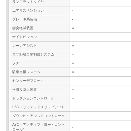
ランフラットタイヤ
-
エアサスペンション
-
ブレーキ系装備
-
衝突軽減装置
○
ナイトビジョン
-
レーンアシスト
○
車間距離自動制御システム
○
ソナー
○
駐車支援システム
○
センターデフロック
-
横滑り防止装置
○
トラクションコントロール
○
LSD（リミテッドスリップデフ）
-
ダウンヒルアシストコントロール
-
AYC（アクティブ・ヨー・コント
-
ロール）