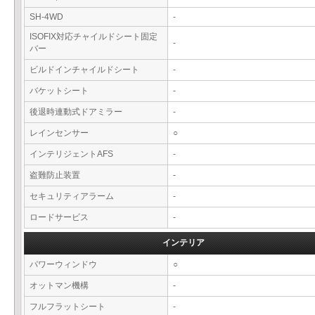
SH-4WD
-
ISOFIX対応チャイルドシート固定
-
バー
ビルドインチャイルドシート
-
バケットシート
-
後退時連動式ドアミラー
-
レインセンサー
○
インテリジェントAFS
-
盗難防止装置
-
セキュリティアラーム
-
ロードサービス
-
インテリア
パワーウィンドウ
○
オットマン機構
-
フルフラットシート
-