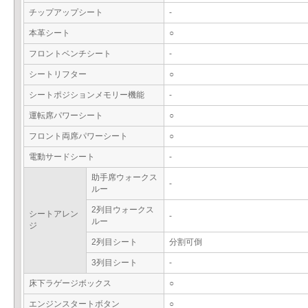
チップアップシート
-
本革シート
○
フロントベンチシート
-
シートリフター
○
シートポジションメモリー機能
-
運転席パワーシート
○
フロント両席パワーシート
○
電動サードシート
-
助手席ウォークス
-
ルー
2列目ウォークス
シートアレン
-
ルー
ジ
2列目シート
分割可倒
3列目シート
-
床下ラゲージボックス
○
エンジンスタートボタン
○