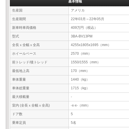
基本情報
生産国
アメリカ
生産期間
22年03月～22年05月
新車時車両価格
409万円（税込）
型式
3BA-BV13PM
全長ｘ全幅ｘ全高
4255x1805x1695（mm）
ホイールベース
2570（mm）
前トレッド/後トレッド
1550/1555（mm）
最低地上高
170（mm）
車体重量
1440（kg）
車体総重量
1715（kg）
最大積載量
-
室内 (全長ｘ全幅ｘ全高)
-x-x-（mm）
ドア数
5
乗車定員
5名