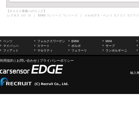
【オススメ車種へのリンク】
レクサス
GS
IS
｜ BMW
3シリーズ
5シリーズ
｜ メルセデス・ベンツ
Eクラス
Sクラス
ベンツ
フォルクスワーゲン
BMW
MINI
マイバッハ
スマート
ボルボ
サーブ
フィアット
マセラティ
フェラーリ
ランボルギーニ
利用規約
|
お問い合わせ
|
プライバシーポリシー
輸入