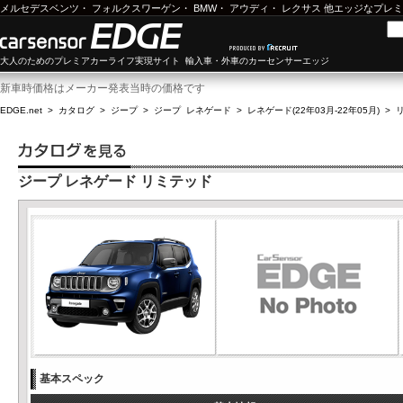
メルセデスベンツ
・
フォルクスワーゲン
・
BMW
・
アウディ
・
レクサス
他エッジなプレミ
大人のためのプレミアカーライフ実現サイト 輸入車・外車のカーセンサーエッジ
新車時価格はメーカー発表当時の価格です
EDGE.net
>
カタログ
>
ジープ
>
ジープ レネゲード
>
レネゲード(22年03月-22年05月)
>
ジープ レネゲード リミテッド
基本スペック