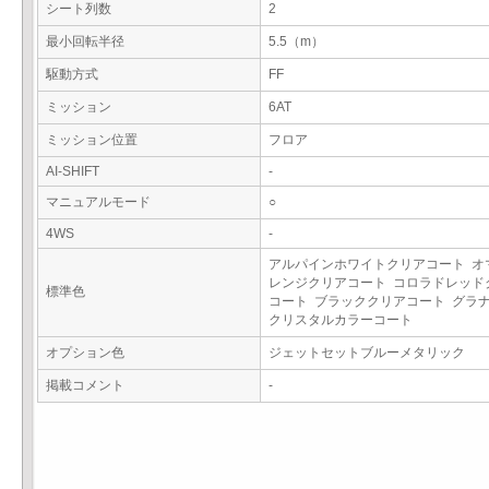
シート列数
2
最小回転半径
5.5（m）
駆動方式
FF
ミッション
6AT
ミッション位置
フロア
AI-SHIFT
-
マニュアルモード
○
4WS
-
アルパインホワイトクリアコート オ
レンジクリアコート コロラドレッド
標準色
コート ブラッククリアコート グラ
クリスタルカラーコート
オプション色
ジェットセットブルーメタリック
掲載コメント
-