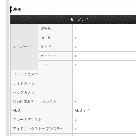
装備
セーフティ
運転席
○
助手席
○
エアバッグ
サイド
○
カーテン
○
ニー
○
フロントカメラ
-
サイドカメラ
-
バックカメラ
○
頸部衝撃緩和ヘッドレスト
-
ABS
ABS（○）
ブレーキアシスト
○
アイドリングストップシステム
○