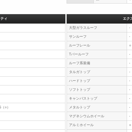
フティ
エク
大型ガラスルーフ
-
サンルーフ
-
ルーフレール
○
Tバールーフ
-
ルーフ系装備
-
タルガトップ
-
ハードトップ
-
ソフトトップ
-
キャンバストップ
-
S（○）
メタルトップ
-
マグネシウムホイール
-
アルミホイール
○