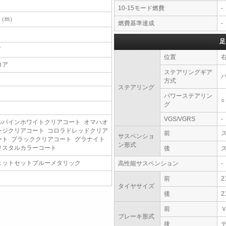
10-15モード燃費
-
5（m）
燃費基準達成
-
足
T
位置
ロア
ステアリングギア
方式
ステアリング
パワーステアリン
○
グ
VGS/VGRS
-
ルパインホワイトクリアコート オマハオ
ンジクリアコート コロラドレッドクリア
前
サスペンショ
ート ブラッククリアコート グラナイト
ン形式
リスタルカラーコート
後
ェットセットブルーメタリック
高性能サスペンション
-
前
2
タイヤサイズ
後
2
前
ブレーキ形式
後