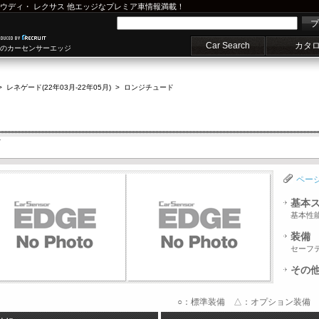
ウディ
・
レクサス
他エッジなプレミア車情報満載！
プ
Car Search
カタ
車のカーセンサーエッジ
>
レネゲード(22年03月-22年05月)
>
ロンジチュード
ド
ペー
基本
基本性
装備
セーフ
その
○：標準装備 △：オプション装備 