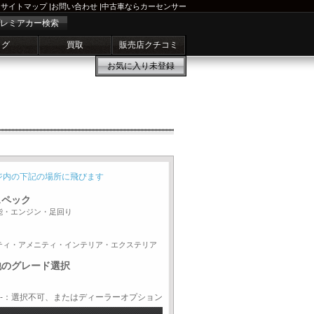
サイトマップ
|
お問い合わせ
|
中古車ならカーセンサー
レミアカー検索
ログ
買取
販売店クチコミ
お気に入り
未登録
ジ内の下記の場所に飛びます
スペック
能・エンジン・足回り
ティ・アメニティ・インテリア・エクステリア
他のグレード選択
-：選択不可、またはディーラーオプション