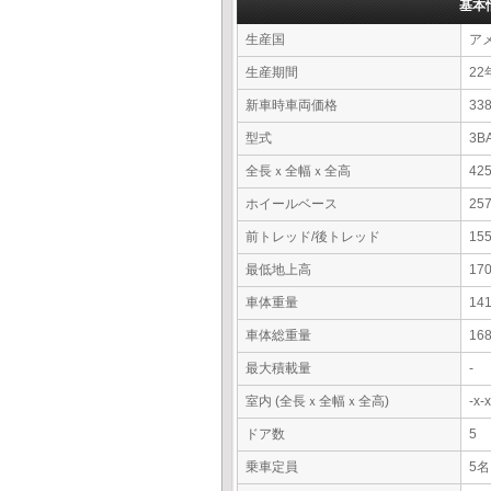
基本
生産国
ア
生産期間
22
新車時車両価格
3
型式
3B
全長ｘ全幅ｘ全高
42
ホイールベース
25
前トレッド/後トレッド
15
最低地上高
17
車体重量
14
車体総重量
16
最大積載量
-
室内 (全長ｘ全幅ｘ全高)
-x
ドア数
5
乗車定員
5名