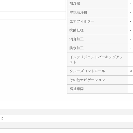
加湿器
-
空気清浄機
-
エアフィルター
-
抗菌仕様
-
消臭加工
-
防水加工
-
インテリジェントパーキングアシ
-
スト
クルーズコントロール
○
その他ナビゲーション
-
福祉車両
-
T)