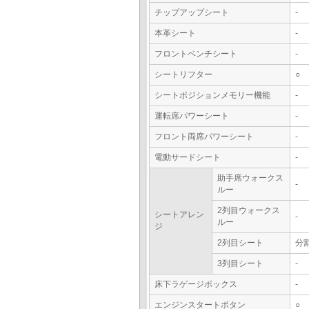
チップアップシート
-
本革シート
-
フロントベンチシート
-
シートリフター
○
シートポジションメモリー機能
-
運転席パワーシート
-
フロント両席パワーシート
-
電動サードシート
-
助手席ウォークス
-
ルー
2列目ウォークス
シートアレン
-
ルー
ジ
2列目シート
分
3列目シート
-
床下ラゲージボックス
-
エンジンスタートボタン
○