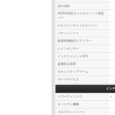
SH-4WD
-
ISOFIX対応チャイルドシート固定
-
バー
ビルドインチャイルドシート
-
バケットシート
-
後退時連動式ドアミラー
-
レインセンサー
-
インテリジェントAFS
-
盗難防止装置
-
セキュリティアラーム
-
ロードサービス
-
イン
パワーウィンドウ
○
オットマン機構
-
フルフラットシート
-