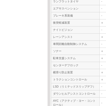
ランフラットタイヤ
-
エアサスペンション
-
ブレーキ系装備
-
衝突軽減装置
○
ナイトビジョン
-
レーンアシスト
○
車間距離自動制御システム
-
ソナー
○
駐車支援システム
○
センターデフロック
-
横滑り防止装置
○
トラクションコントロール
○
LSD（リミテッドスリップデフ）
-
ダウンヒルアシストコントロール
-
AYC（アクティブ・ヨー・コント
-
ロール）