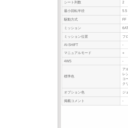
シート列数
2
最小回転半径
5.
駆動方式
FF
ミッション
6A
ミッション位置
フ
AI-SHIFT
-
マニュアルモード
○
4WS
-
ア
レ
標準色
コ
ク
オプション色
ジ
掲載コメント
-