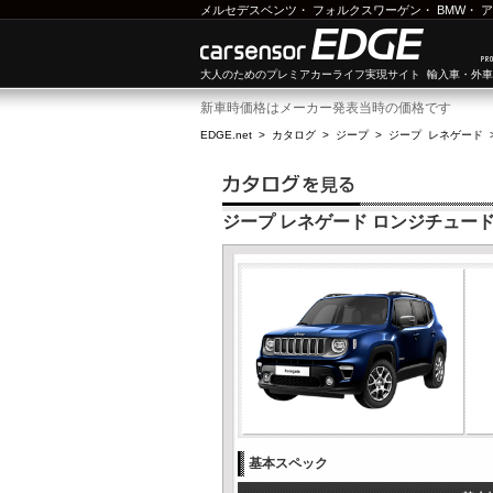
メルセデスベンツ
・
フォルクスワーゲン
・
BMW
・
ア
大人のためのプレミアカーライフ実現サイト 輸入車・外
新車時価格はメーカー発表当時の価格です
EDGE.net
>
カタログ
>
ジープ
>
ジープ レネゲード
ジープ レネゲード ロンジチュー
基本スペック