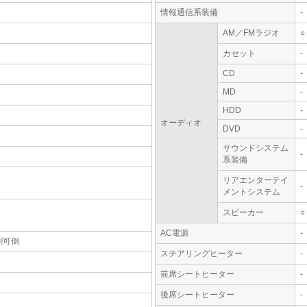
情報通信系装備
-
AM／FMラジオ
○
カセット
-
CD
-
MD
-
HDD
-
オーディオ
DVD
-
サウンドシステム
-
系装備
リアエンターテイ
-
メントシステム
スピーカー
○
AC電源
-
割可倒
ステアリングヒーター
-
前席シートヒーター
-
後席シートヒーター
-