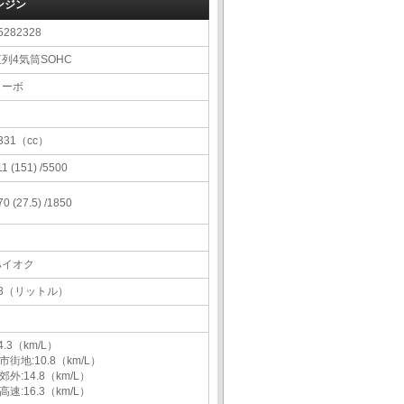
ンジン
5282328
列4気筒SOHC
ターボ
331（cc）
11 (151) /5500
70 (27.5) /1850
ハイオク
48（リットル）
4.3（km/L）
市街地:10.8（km/L）
郊外:14.8（km/L）
高速:16.3（km/L）