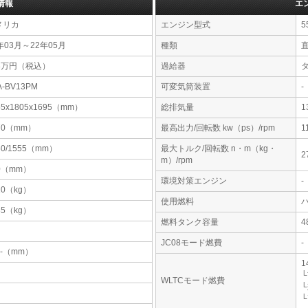
情報
エ
メリカ
エンジン型式
5
年03月～22年05月
種類
直
38万円（税込）
過給器
A-BV13PM
可変気筒装置
-
55x1805x1695（mm）
総排気量
1
70（mm）
最高出力/回転数 kw（ps）/rpm
1
50/1555（mm）
最大トルク/回転数 n・m（kg・
2
m）/rpm
0（mm）
環境対策エンジン
-
10（kg）
使用燃料
85（kg）
燃料タンク容量
JC08モード燃費
-
-x-（mm）
1
└
WLTCモード燃費
└
└