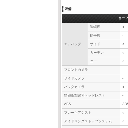
装備
セー
運転席
○
助手席
○
エアバッグ
サイド
○
カーテン
○
ニー
○
フロントカメラ
-
サイドカメラ
-
バックカメラ
○
頸部衝撃緩和ヘッドレスト
-
ABS
AB
ブレーキアシスト
○
アイドリングストップシステム
○