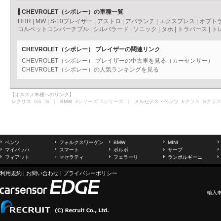
CHEVROLET（シボレー）の車種一覧
HHR
|
MW
|
S-10ブレイザー
|
アストロ
|
アバランチ
|
エクスプレス
|
オプト
コルベットコンバーチブル
|
シルバラード
|
ソニック
|
タホ
|
トラバース
|
ト
CHEVROLET（シボレー） ブレイザーの関連リンク
CHEVROLET（シボレー） ブレイザーの中古車を見る（カーセンサー）
CHEVROLET（シボレー）の人気ランキングを見る
【オススメ車種へのリンク】
レクサス
GS
IS
｜ BMW
3シリーズ
5シリーズ
｜ メルセデス・ベンツ
Eクラス
Sクラス
ベンツ
フォルクスワーゲン
BMW
MINI
マイバッハ
スマート
ボルボ
サーブ
フィアット
マセラティ
フェラーリ
ランボルギーニ
利用規約
|
お問い合わせ
|
プライバシーポリシー
輸入