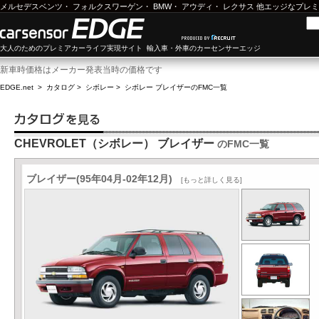
メルセデスベンツ
・
フォルクスワーゲン
・
BMW
・
アウディ
・
レクサス
他エッジなプレミ
大人のためのプレミアカーライフ実現サイト 輸入車・外車のカーセンサーエッジ
新車時価格はメーカー発表当時の価格です
EDGE.net
>
カタログ
>
シボレー
>
シボレー ブレイザー
のFMC一覧
CHEVROLET（シボレー） ブレイザー
のFMC一覧
ブレイザー(95年04月-02年12月)
[もっと詳しく見る]