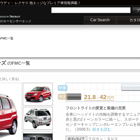
ウディ
・
レクサス
他エッジなプレミア車情報満載！
プ
Car Search
カタ
車のカーセンサーエッジ
のFMC一覧
ーズ
のFMC一覧
と詳しく見る]
21.8
42
～
万円
フロントライトの変更と装備の充実
全車にヘッドイトの光軸を調整するマニュ
赤と黒の2トーンカラーに統一し、スポーテ
センターキャップにシボレーエンブレムを採
た。（2006.5）
続きを読む
クロカン・ＳＵＶ