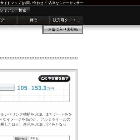
サイトマップ
|
お問い合わせ
|
中古車ならカーセンサー
レミアカー検索
ログ
買取
販売店クチコミ
お気に入り
未登録
105
153.3
～
万円
アルレベリング機構を追加。またシート色を
ィなイメージを高めた。アルミホイールの
用したほか、新色を追加し全4色となっ
FF 他