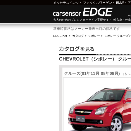
メルセデスベンツ
・
フォルクスワーゲン
・
BMW
・
ア
大人のためのプレミアカーライフ実現サイト 輸入車・外
新車時価格はメーカー発表当時の価格です
EDGE.net
>
カタログ
>
シボレー
>
シボレー クルーズ
CHEVROLET（シボレー） クル
クルーズ(01年11月-08年08月)
[もっ