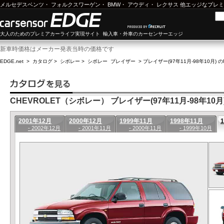
メルセデスベンツ
・
フォルクスワーゲン
・
BMW
・
アウディ
・
レクサス
他エッジなプレミ
大人のためのプレミアカーライフ実現サイト 輸入車・外車のカーセンサーエッジ
新車時価格はメーカー発表当時の価格です
EDGE.net
>
カタログ
>
シボレー
>
シボレー ブレイザー
>
ブレイザー(97年11月-98年10月) 
CHEVROLET（シボレー） ブレイザー(97年11月-98年10月
2001年12月
2000年12月
1999年11月
1998年11月
- 2002年12月
- 2001年11月
- 2000年11月
- 1999年10月