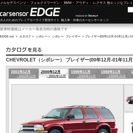
メルセデスベンツ
・
フォルクスワーゲン
・
BMW
・
アウディ
・
レクサス
他エッジなプレミ
大人のためのプレミアカーライフ実現サイト 輸入車・外車のカーセンサーエッジ
新車時価格はメーカー発表当時の価格です
EDGE.net
>
カタログ
>
シボレー
>
シボレー ブレイザー
>
ブレイザー(00年12月-01年11月) 
CHEVROLET（シボレー） ブレイザー(00年12月-01年11月
2001年12月
2000年12月
1999年11月
1998年11月
- 2002年12月
- 2001年11月
- 2000年11月
- 1999年10月