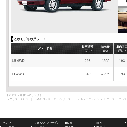
新車価格
最高出
排気量
グレード名
（万円）
(馬力)
(cc)
LS 4WD
298
4295
193
LT 4WD
349
4295
193
【オススメ車種へのリンク】
レクサス
GS
IS
｜ BMW
3シリーズ
5シリーズ
｜ メルセデス・ベンツ
Eクラス
Sクラス
ベンツ
フォルクスワーゲン
BMW
MINI
マイバッハ
スマート
ボルボ
サーブ