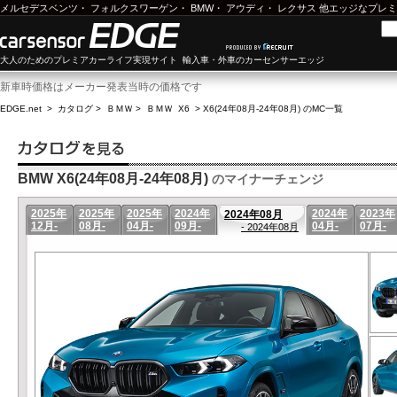
メルセデスベンツ
・
フォルクスワーゲン
・
BMW
・
アウディ
・
レクサス
他エッジなプレミ
大人のためのプレミアカーライフ実現サイト 輸入車・外車のカーセンサーエッジ
新車時価格はメーカー発表当時の価格です
EDGE.net
>
カタログ
>
ＢＭＷ
>
ＢＭＷ X6
>
X6(24年08月-24年08月) のMC一覧
BMW X6(24年08月-24年08月)
のマイナーチェンジ
2025年
2025年
2025年
2024年
2024年
2023年
2024年08月
12月-
08月-
04月-
09月-
04月-
07月-
- 2024年08月