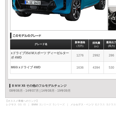
新車価格
最高出
排気量
グレード名
（万円）
(馬力)
(cc)
xドライブ35d Mスポーツ ディーゼルター
1276
2992
286
ボ 4WD
M60i xドライブ 4WD
1636
4394
530
ＢＭＷ X6 その他のフルモデルチェンジ
08年06月 - 14年07月
|
14年08月 - 19年09月
【オススメ車種へのリンク】
レクサス
GS
IS
｜ BMW
3シリーズ
5シリーズ
｜ メルセデス・ベンツ
Eクラス
Sクラス