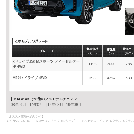
新車価格
最高出
排気量
グレード名
（万円）
(馬力)
(cc)
xドライブ35d Mスポーツ ディーゼルター
1198
3000
286
ボ 4WD
M60i xドライブ 4WD
1622
4394
530
ＢＭＷ X6 その他のフルモデルチェンジ
08年06月 - 14年07月
|
14年08月 - 19年09月
【オススメ車種へのリンク】
レクサス
GS
IS
｜ BMW
3シリーズ
5シリーズ
｜ メルセデス・ベンツ
Eクラス
Sクラス