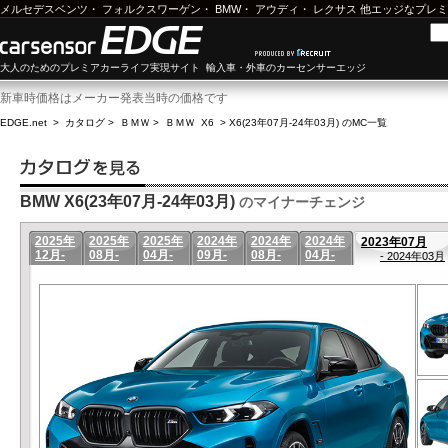
メルセデスベンツ
・
フォルクスワーゲン
・
BMW
・
アウディ
・
レクサス
他エッジなプレミ
大人のためのプレミアカーライフ実現サイト 輸入車・外車のカーセンサーエッジ
新車時価格はメーカー発表当時の価格です
EDGE.net
>
カタログ
>
ＢＭＷ
>
ＢＭＷ X6
>
X6(23年07月-24年03月) のMC一覧
BMW X6(23年07月-24年03月)
のマイナーチェンジ
2025年
2025年
2025年
2024年
2024年
2024年
2023年07月
12月-
08月-
04月-
09月-
08月-
04月-
- 2024年03月