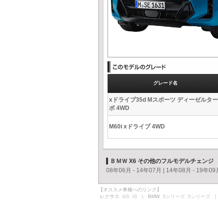
グレード名
xドライブ35d Mスポーツ ディーゼルター
ボ 4WD
M60i xドライブ 4WD
ＢＭＷ X6 その他のフルモデルチェンジ
08年06月 - 14年07月
|
14年08月 - 19年09
【オススメ車種へのリンク】
レクサス
GS
IS
｜ BMW
3シリーズ
5シリーズ
｜