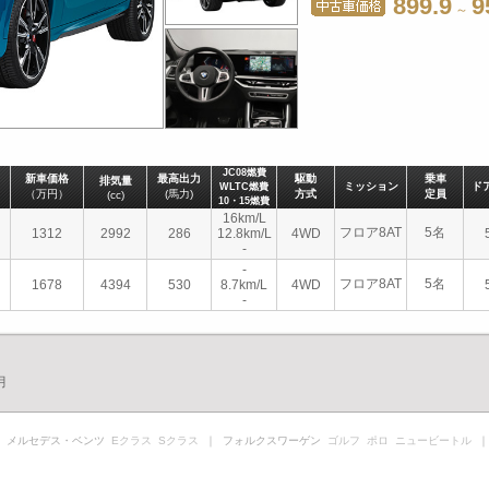
899.9
9
～
JC08燃費
新車価格
最高出力
駆動
乗車
排気量
ミッション
ド
WLTC燃費
（万円）
(馬力)
方式
定員
(cc)
10・15燃費
16km/L
フロア8AT
5名
1312
2992
286
12.8km/L
4WD
-
-
フロア8AT
5名
1678
4394
530
8.7km/L
4WD
-
月
 メルセデス・ベンツ
Eクラス
Sクラス
｜ フォルクスワーゲン
ゴルフ
ポロ
ニュービートル
｜