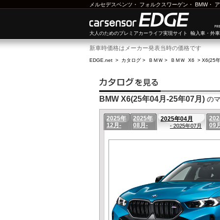
メルセデスベンツ
・
フォルクスワーゲン
・
BMW
・
ア
大人のためのプレミアカーライフ実現サイト 輸入車・外
新車時価格はメーカー発表当時の価格です
EDGE.net
>
カタログ
>
ＢＭＷ
>
ＢＭＷ X6
>
X6(25
BMW X6(25年04月-25年07月)
のマ
2025年
2025年
20
2025年04月
12月-
08月-
09
- 2025年07月