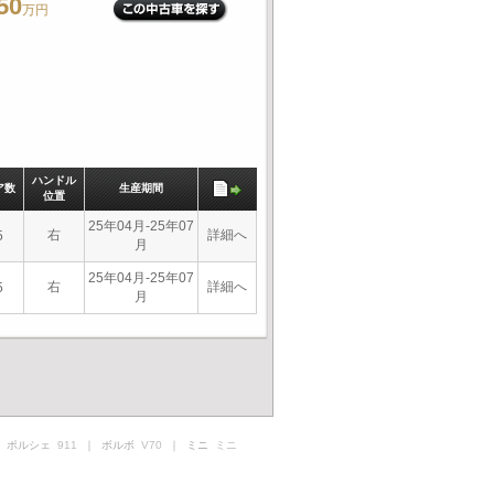
50
万円
ハンドル
ア数
生産期間
位置
25年04月-25年07
右
詳細へ
5
月
25年04月-25年07
右
詳細へ
5
月
 ポルシェ
911
｜ ボルボ
V70
｜ ミニ
ミニ