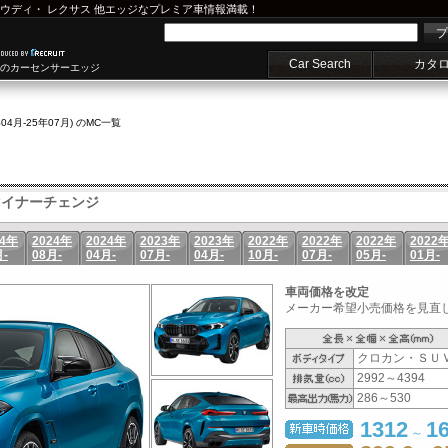
ウディ
・
レクサス
他エッジなプレミア車情報満載！
プ
Car Search
カタ
車のカーセンサーエッジ
年04月-25年07月) のMC一覧
イナーチェンジ
24年
2024年
2024年
2023年
2023年
2022年
2022年
2022年
2022
月-
08月-
04月-
07月-
04月-
10月-
07月-
05月-
01月-
車両価格を改定
メーカー希望小売価格を見直し
クロカン・ＳＵ
2992～4394
286～530
1312
1
～