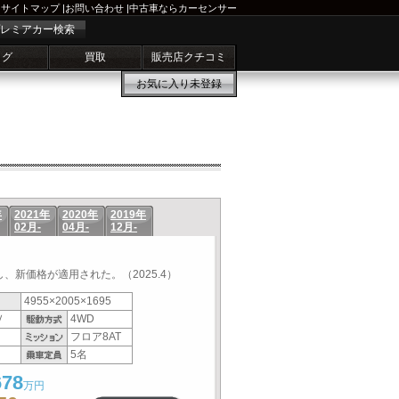
サイトマップ
|
お問い合わせ
|
中古車ならカーセンサー
レミアカー検索
ログ
買取
販売店クチコミ
お気に入り
未登録
年
2021年
2020年
2019年
02月-
04月-
12月-
、新価格が適用された。（2025.4）
4955×2005×1695
Ｖ
4WD
フロア8AT
5名
678
万円