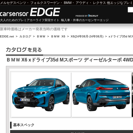
メルセデスベンツ
・
フォルクスワーゲン
・
BMW
・
アウディ
・
レクサス
他エッジなプレミ
大人のためのプレミアカーライフ実現サイト 輸入車・外車のカーセンサーエッジ
新車時価格はメーカー発表当時の価格です
EDGE.net
>
カタログ
>
ＢＭＷ
>
ＢＭＷ X6
>
X6(24年08月-24年08月)
>
xドライブ35d 
ＢＭＷ X6 xドライブ35d Mスポーツ ディーゼルターボ 4W
基本スペック