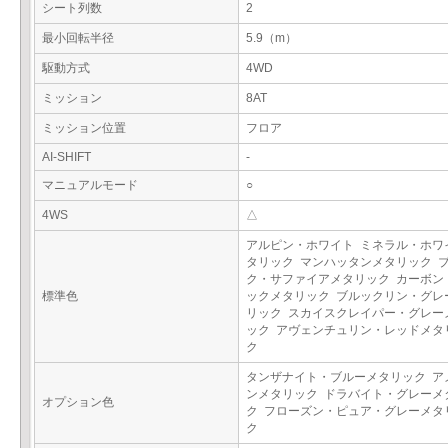
シート列数
2
最小回転半径
5.9（m）
駆動方式
4WD
ミッション
8AT
ミッション位置
フロア
AI-SHIFT
-
マニュアルモード
○
4WS
△
アルピン・ホワイト ミネラル・ホワ
タリック マンハッタンメタリック 
ク・サファイアメタリック カーボン
標準色
ックメタリック ブルックリン・グレ
リック スカイスクレイパー・グレー
ック アヴェンチュリン・レッドメタ
ク
タンザナイト・ブルーメタリック ア
ンメタリック ドラバイト・グレーメ
オプション色
ク フローズン・ピュア・グレーメタ
ク