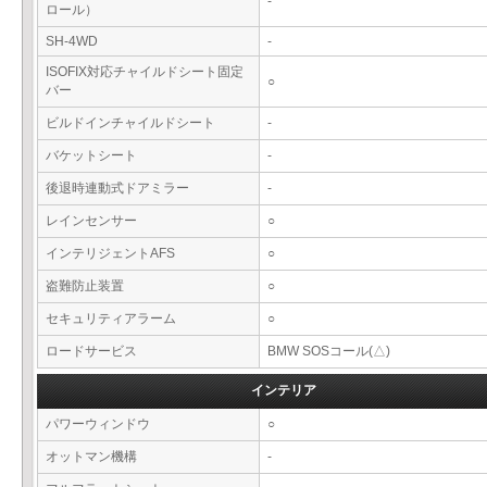
-
ロール）
SH-4WD
-
ISOFIX対応チャイルドシート固定
○
バー
ビルドインチャイルドシート
-
バケットシート
-
後退時連動式ドアミラー
-
レインセンサー
○
インテリジェントAFS
○
盗難防止装置
○
セキュリティアラーム
○
ロードサービス
BMW SOSコール(△)
インテリア
パワーウィンドウ
○
オットマン機構
-