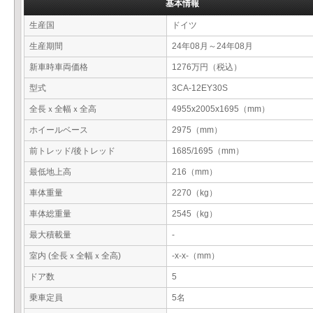
基本情報
生産国
ドイツ
生産期間
24年08月～24年08月
新車時車両価格
1276万円（税込）
型式
3CA-12EY30S
全長ｘ全幅ｘ全高
4955x2005x1695（mm）
ホイールベース
2975（mm）
前トレッド/後トレッド
1685/1695（mm）
最低地上高
216（mm）
車体重量
2270（kg）
車体総重量
2545（kg）
最大積載量
-
室内 (全長ｘ全幅ｘ全高)
-x-x-（mm）
ドア数
5
乗車定員
5名