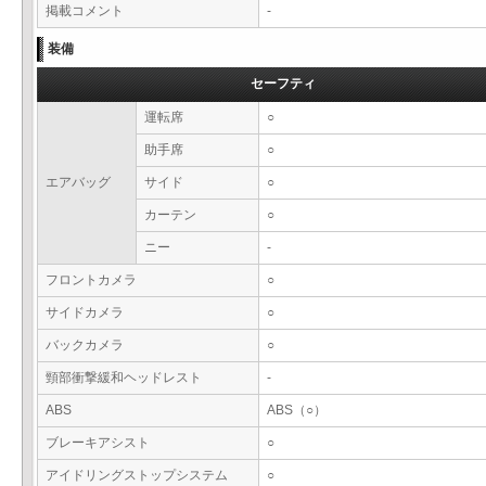
掲載コメント
-
装備
セーフティ
運転席
○
助手席
○
エアバッグ
サイド
○
カーテン
○
ニー
-
フロントカメラ
○
サイドカメラ
○
バックカメラ
○
頸部衝撃緩和ヘッドレスト
-
ABS
ABS（○）
ブレーキアシスト
○
アイドリングストップシステム
○