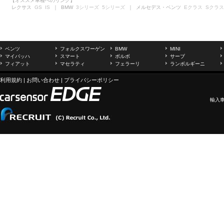
【オススメ車種へのリンク】
レクサス
GS
IS
｜ BMW
3シリーズ
5シリーズ
｜ メルセデス・ベンツ
Eクラス
Sクラス
ベンツ
フォルクスワーゲン
BMW
MINI
マイバッハ
スマート
ボルボ
サーブ
フィアット
マセラティ
フェラーリ
ランボルギーニ
利用規約
|
お問い合わせ
|
プライバシーポリシー
輸入