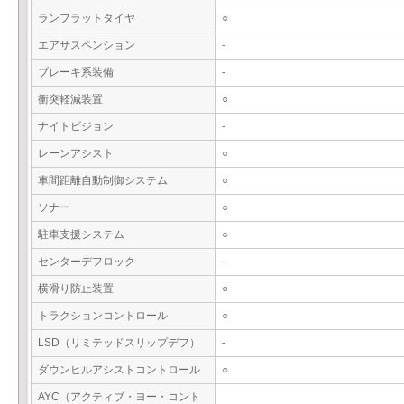
ランフラットタイヤ
○
エアサスペンション
-
ブレーキ系装備
-
衝突軽減装置
○
ナイトビジョン
-
レーンアシスト
○
車間距離自動制御システム
○
ソナー
○
駐車支援システム
○
センターデフロック
-
横滑り防止装置
○
トラクションコントロール
○
LSD（リミテッドスリップデフ）
-
ダウンヒルアシストコントロール
○
AYC（アクティブ・ヨー・コント