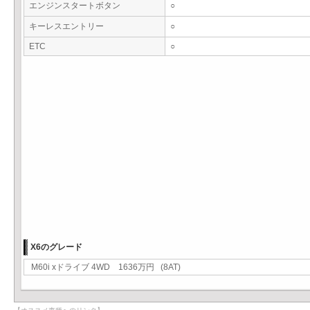
エンジンスタートボタン
○
キーレスエントリー
○
ETC
○
X6のグレード
M60i xドライブ 4WD 1636万円 (8AT)