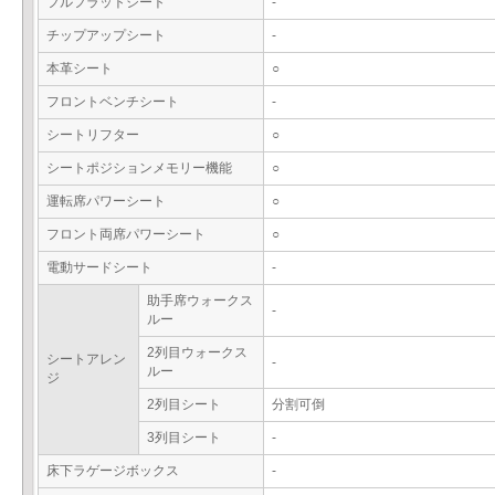
フルフラットシート
-
チップアップシート
-
本革シート
○
フロントベンチシート
-
シートリフター
○
シートポジションメモリー機能
○
運転席パワーシート
○
フロント両席パワーシート
○
電動サードシート
-
助手席ウォークス
-
ルー
2列目ウォークス
シートアレン
-
ルー
ジ
2列目シート
分割可倒
3列目シート
-
床下ラゲージボックス
-