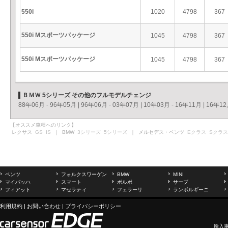
550i
1020
4798
367
550i Mスポーツパッケージ
1045
4798
367
550i Mスポーツパッケージ
1045
4798
367
ＢＭＷ 5シリーズ その他のフルモデルチェンジ
88年06月 - 96年05月
|
96年06月 - 03年07月
|
10年03月 - 16年11月
|
16年12
【オススメ車種へのリンク】
レクサス
GS
IS
｜ BMW
3シリーズ
5シリーズ
｜ メルセデス・ベンツ
Eクラス
Sクラス
ベンツ
フォルクスワーゲン
BMW
MINI
マイバッハ
スマート
ボルボ
サーブ
フィアット
マセラティ
フェラーリ
ランボルギーニ
利用規約
|
お問い合わせ
|
プライバシーポリシー
輸入