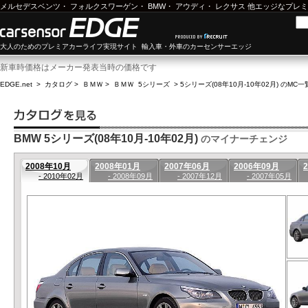
メルセデスベンツ
・
フォルクスワーゲン
・
BMW
・
アウディ
・
レクサス
他エッジなプレミ
大人のためのプレミアカーライフ実現サイト 輸入車・外車のカーセンサーエッジ
新車時価格はメーカー発表当時の価格です
EDGE.net
>
カタログ
>
ＢＭＷ
>
ＢＭＷ 5シリーズ
>
5シリーズ(08年10月-10年02月) のMC一
BMW 5シリーズ(08年10月-10年02月)
のマイナーチェンジ
2008年10月
2008年01月
2007年06月
2006年09月
- 2010年02月
- 2008年09月
- 2007年12月
- 2007年05月