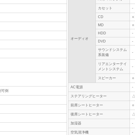
カセット
-
CD
○
MD
○
HDD
-
オーディオ
DVD
-
サウンドシステム
-
系装備
リアエンターテイ
-
メントシステム
スピーカー
○
AC電源
-
割可倒
ステアリングヒーター
前席シートヒーター
○
後席シートヒーター
加湿器
-
空気清浄機
-