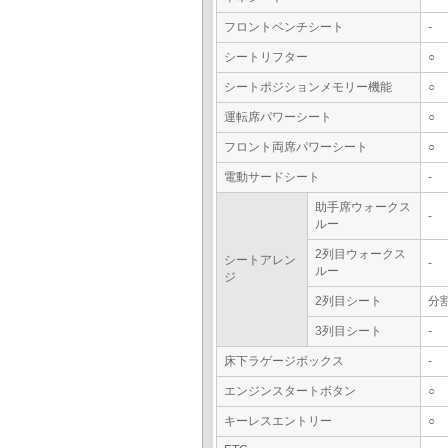
フロントベンチシート
-
シートリフター
○
シートポジションメモリー機能
○
運転席パワーシート
○
フロント両席パワーシート
○
電動サードシート
-
助手席ウォークス
-
ルー
2列目ウォークス
シートアレン
-
ルー
ジ
2列目シート
分
3列目シート
-
床下ラゲージボックス
-
エンジンスタートボタン
○
キーレスエントリー
○