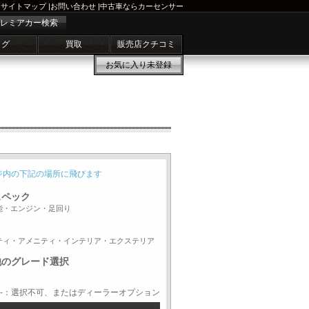
サイトマップ
|
お問い合わせ
|
中古車ならカーセンサー
レミアカー検索
ログ
買取
販売店クチコミ
お気に入り
未登録
ジ内の下記の場所に飛びます
スペック
能・エンジン・足回り
ティ・アメニティ・インテリア・エクステリア
他のグレード選択
-：選択不可、またはディーラーオプション