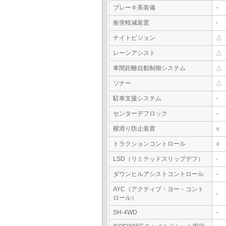
ブレーキ系装備
-
衝突軽減装置
-
ナイトビジョン
△
レーンアシスト
△
車間距離自動制御システム
△
ソナー
△
駐車支援システム
-
センターデフロック
-
横滑り防止装置
○
トラクションコントロール
○
LSD（リミテッドスリップデフ）
-
ダウンヒルアシストコントロール
-
AYC（アクティブ・ヨー・コント
-
ロール）
SH-4WD
-