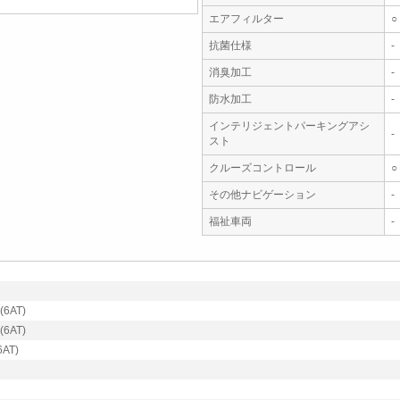
エアフィルター
○
抗菌仕様
-
消臭加工
-
防水加工
-
インテリジェントパーキングアシ
-
スト
クルーズコントロール
○
その他ナビゲーション
-
福祉車両
-
6AT)
6AT)
AT)