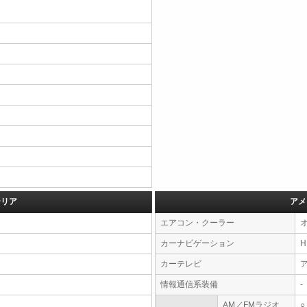
テリア
アメ
エアコン・クーラー
カーナビゲーション
カーテレビ
情報通信系装備
-
AM／FMラジオ
○