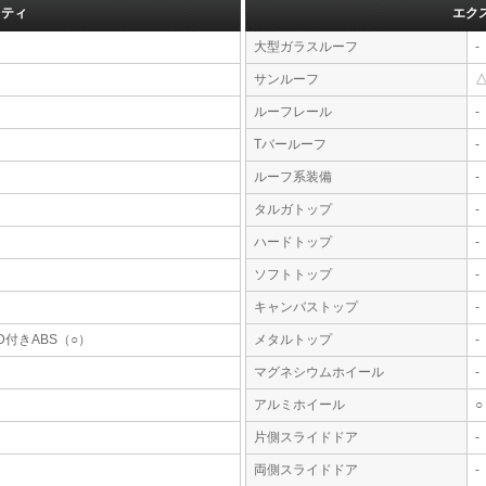
フティ
エク
大型ガラスルーフ
-
サンルーフ
ルーフレール
-
Tバールーフ
-
ルーフ系装備
-
タルガトップ
-
ハードトップ
-
ソフトトップ
-
キャンバストップ
-
D付きABS（○）
メタルトップ
-
マグネシウムホイール
-
アルミホイール
○
片側スライドドア
-
両側スライドドア
-