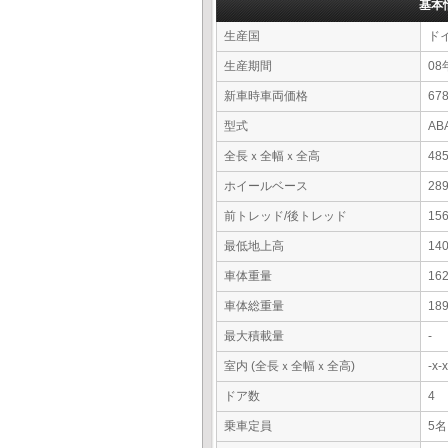
基本
生産国
ド
生産期間
08
新車時車両価格
6
型式
AB
全長ｘ全幅ｘ全高
48
ホイールベース
28
前トレッド/後トレッド
15
最低地上高
14
車体重量
16
車体総重量
18
最大積載量
-
室内 (全長ｘ全幅ｘ全高)
-x
ドア数
4
乗車定員
5名