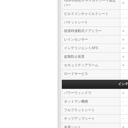
ISOFIX対応チャイルドシート固定
○
バー
ビルドインチャイルドシート
-
バケットシート
-
後退時連動式ドアミラー
○
レインセンサー
○
インテリジェントAFS
○
盗難防止装置
○
セキュリティアラーム
○
ロードサービス
-
イン
パワーウィンドウ
○
オットマン機構
-
フルフラットシート
-
チップアップシート
-
本革シート
○