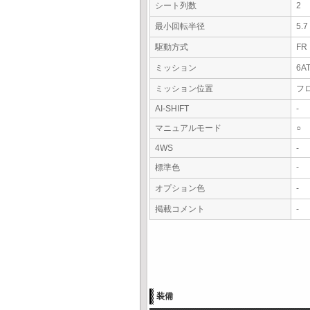
シート列数
2
最小回転半径
5.
駆動方式
FR
ミッション
6A
ミッション位置
フ
AI-SHIFT
-
マニュアルモード
○
4WS
-
標準色
-
オプション色
-
掲載コメント
-
装備