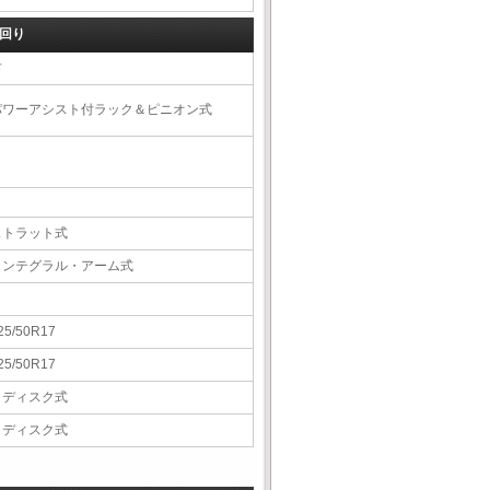
回り
右
パワーアシスト付ラック＆ピニオン式
ストラット式
インテグラル・アーム式
25/50R17
25/50R17
Ｖディスク式
Ｖディスク式