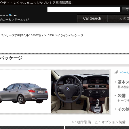
ウディ
・
レクサス
他エッジなプレミア車情報満載！
プ
Car Search
カタ
車のカーセンサーエッジ
>
5シリーズ(08年10月-10年02月)
>
525i ハイラインパッケージ
インパッケージ
ペー
基本
基本性
装備
セーフ
その
○：標準装備 △：オプション装備 