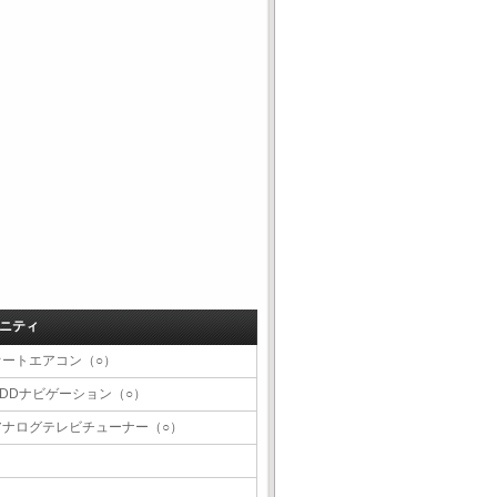
ニティ
オートエアコン（○）
HDDナビゲーション（○）
アナログテレビチューナー（○）