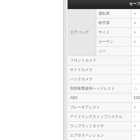
セー
運転席
○
助手席
○
エアバッグ
サイド
○
カーテン
○
ニー
-
フロントカメラ
-
サイドカメラ
-
バックカメラ
-
頸部衝撃緩和ヘッドレスト
△
ABS
EB
ブレーキアシスト
○
アイドリングストップシステム
-
ランフラットタイヤ
○
エアサスペンション
-