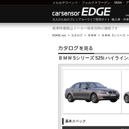
メルセデスベンツ
・
フォルクスワーゲン
・
BMW
・
ア
大人のためのプレミアカーライフ実現サイト 輸入車・外
新車時価格はメーカー発表当時の価格です
EDGE.net
>
カタログ
>
ＢＭＷ
>
ＢＭＷ 5シリーズ
ＢＭＷ 5シリーズ 525i ハイラ
基本スペック