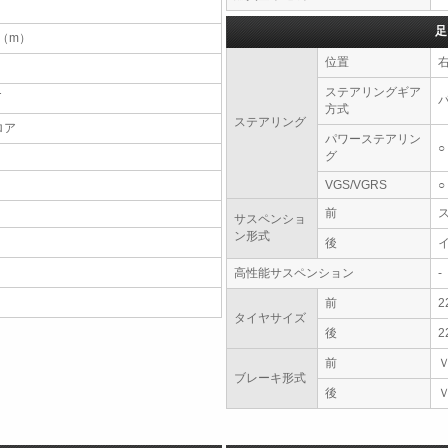
足
7（m）
位置
ステアリングギア
T
方式
ステアリング
ロア
パワーステアリン
○
グ
VGS/VGRS
○
前
サスペンショ
ン形式
後
高性能サスペンション
-
前
2
タイヤサイズ
後
2
前
ブレーキ形式
後