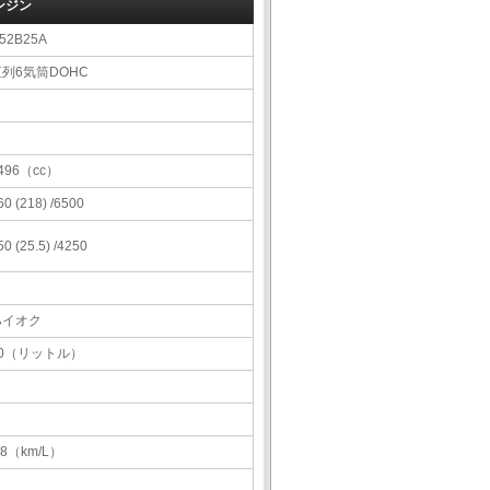
ンジン
52B25A
直列6気筒DOHC
496（cc）
60 (218) /6500
50 (25.5) /4250
ハイオク
70（リットル）
.8（km/L）