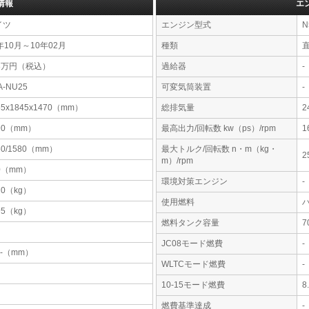
情報
エ
イツ
エンジン型式
N
年10月～10年02月
種類
78万円（税込）
過給器
-
A-NU25
可変気筒装置
-
55x1845x1470（mm）
総排気量
2
90（mm）
最高出力/回転数 kw（ps）/rpm
1
60/1580（mm）
最大トルク/回転数 n・m（kg・
2
m）/rpm
0（mm）
環境対策エンジン
-
20（kg）
使用燃料
95（kg）
燃料タンク容量
JC08モード燃費
-
-x-（mm）
WLTCモード燃費
-
10-15モード燃費
8
燃費基準達成
-