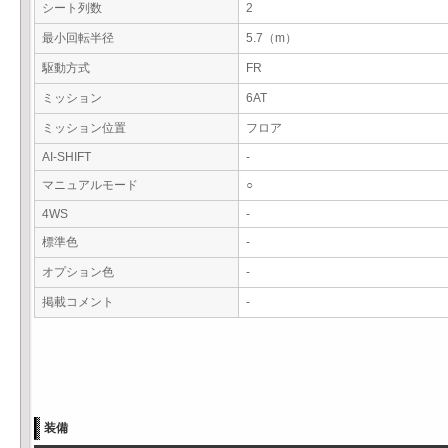
シート列数
2
最小回転半径
5.7（m）
駆動方式
FR
ミッション
6AT
ミッション位置
フロア
AI-SHIFT
-
マニュアルモード
○
4WS
-
標準色
-
オプション色
-
掲載コメント
-
装備