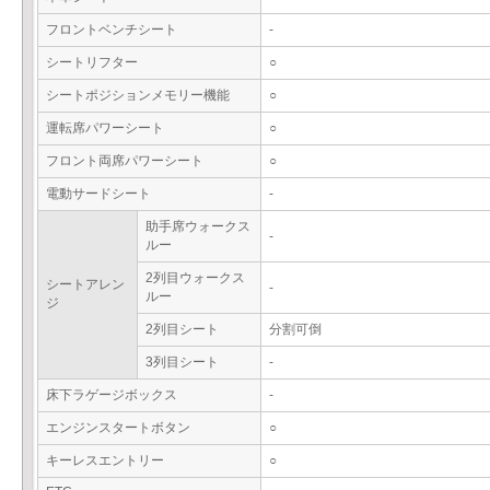
フロントベンチシート
-
シートリフター
○
シートポジションメモリー機能
○
運転席パワーシート
○
フロント両席パワーシート
○
電動サードシート
-
助手席ウォークス
-
ルー
2列目ウォークス
シートアレン
-
ルー
ジ
2列目シート
分割可倒
3列目シート
-
床下ラゲージボックス
-
エンジンスタートボタン
○
キーレスエントリー
○