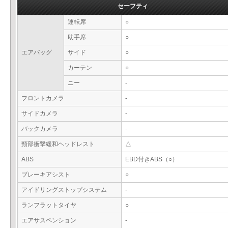
セーフティ
運転席
○
助手席
○
エアバッグ
サイド
○
カーテン
○
ニー
-
フロントカメラ
-
サイドカメラ
-
バックカメラ
-
頸部衝撃緩和ヘッドレスト
△
ABS
EBD付きABS（○）
ブレーキアシスト
○
アイドリングストップシステム
-
ランフラットタイヤ
○
エアサスペンション
-