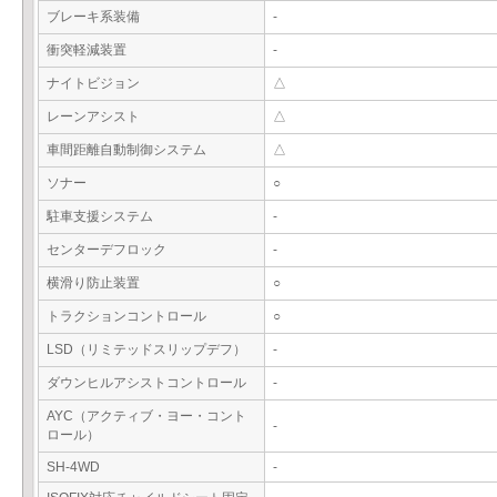
ブレーキ系装備
-
衝突軽減装置
-
ナイトビジョン
△
レーンアシスト
△
車間距離自動制御システム
△
ソナー
○
駐車支援システム
-
センターデフロック
-
横滑り防止装置
○
トラクションコントロール
○
LSD（リミテッドスリップデフ）
-
ダウンヒルアシストコントロール
-
AYC（アクティブ・ヨー・コント
-
ロール）
SH-4WD
-