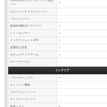
ISOFIX対応チャイルドシート固定
○
バー
ビルドインチャイルドシート
-
バケットシート
-
後退時連動式ドアミラー
○
レインセンサー
○
インテリジェントAFS
○
盗難防止装置
○
セキュリティアラーム
○
ロードサービス
-
インテリア
パワーウィンドウ
○
オットマン機構
-
フルフラットシート
-
チップアップシート
-
本革シート
○