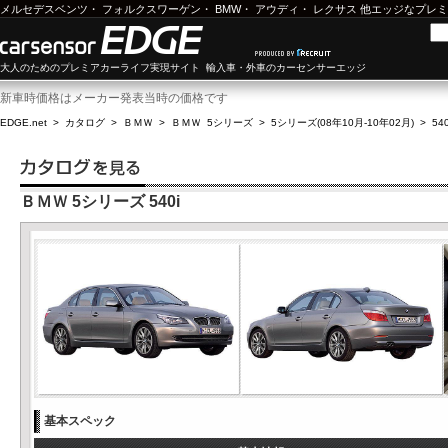
メルセデスベンツ
・
フォルクスワーゲン
・
BMW
・
アウディ
・
レクサス
他エッジなプレミ
大人のためのプレミアカーライフ実現サイト 輸入車・外車のカーセンサーエッジ
新車時価格はメーカー発表当時の価格です
EDGE.net
>
カタログ
>
ＢＭＷ
>
ＢＭＷ 5シリーズ
>
5シリーズ(08年10月-10年02月)
>
540
ＢＭＷ 5シリーズ 540i
基本スペック