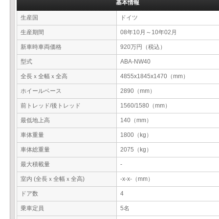
基本情報
生産国
ドイツ
生産期間
08年10月～10年02月
新車時車両価格
920万円（税込）
型式
ABA-NW40
全長ｘ全幅ｘ全高
4855x1845x1470（mm）
ホイールベース
2890（mm）
前トレッド/後トレッド
1560/1580（mm）
最低地上高
140（mm）
車体重量
1800（kg）
車体総重量
2075（kg）
最大積載量
-
室内 (全長ｘ全幅ｘ全高)
-x-x-（mm）
ドア数
4
乗車定員
5名