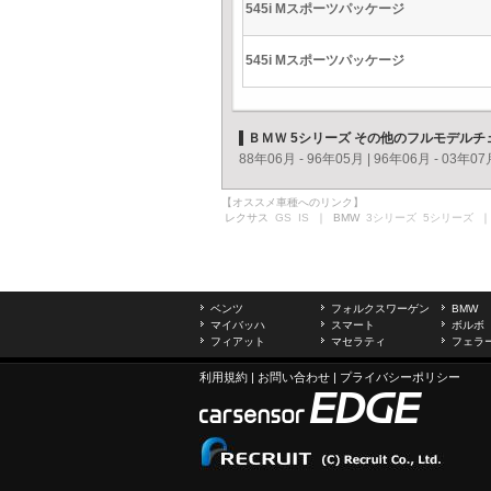
545i Mスポーツパッケージ
545i Mスポーツパッケージ
ＢＭＷ 5シリーズ その他のフルモデルチ
88年06月 - 96年05月
|
96年06月 - 03年07
【オススメ車種へのリンク】
レクサス
GS
IS
｜ BMW
3シリーズ
5シリーズ
｜
ベンツ
フォルクスワーゲン
BMW
マイバッハ
スマート
ボルボ
フィアット
マセラティ
フェラ
利用規約
|
お問い合わせ
|
プライバシーポリシー