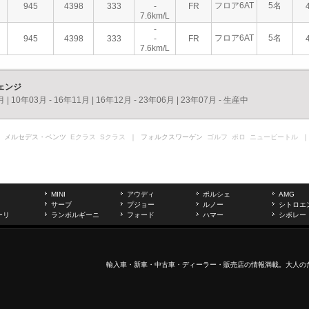
フロア6AT
5名
945
4398
333
-
FR
7.6km/L
-
フロア6AT
5名
945
4398
333
-
FR
7.6km/L
ェンジ
月
|
10年03月 - 16年11月
|
16年12月 - 23年06月
|
23年07月 - 生産中
 メルセデス・ベンツ
Eクラス
Sクラス
｜ フォルクスワーゲン
ゴルフ
ポロ
ニュービートル
｜
MINI
アウディ
ポルシェ
AMG
サーブ
プジョー
ルノー
シトロエ
ーリ
ランボルギーニ
フォード
ハマー
シボレー
輸入車
・新車・
中古車
・ディーラー・販売店の情報満載。大人の