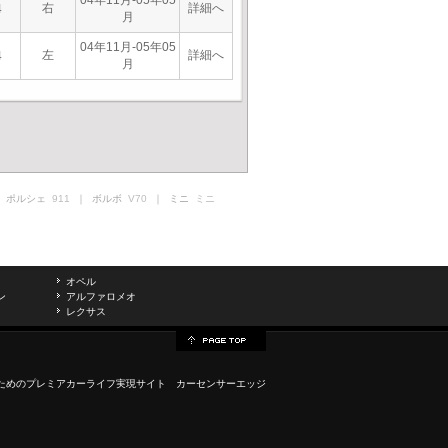
04年11月-05年05
右
詳細へ
4
月
04年11月-05年05
左
詳細へ
4
月
 ポルシェ
911
｜ ボルボ
V70
｜ ミニ
ミニ
オペル
ン
アルファロメオ
レクサス
ためのプレミアカーライフ実現サイト カーセンサーエッジ