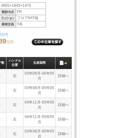
4855×1845×1470
FR
フロア6AT他
5名
5
万円
89
万円
ハンドル
ア数
生産期間
位置
03年08月-05年05
右
詳細へ
4
月
03年08月-05年05
左
詳細へ
4
月
04年11月-05年05
右
詳細へ
4
月
04年11月-05年05
左
詳細へ
4
月
03年08月-05年05
右
詳細へ
4
月