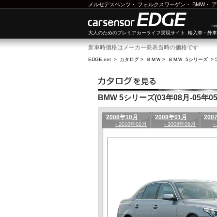
メルセデスベンツ
・
フォルクスワーゲン
・
BMW
・
ア
大人のためのプレミアカーライフ実現サイト 輸入車・外
新車時価格はメーカー発表当時の価格です
EDGE.net
>
カタログ
>
ＢＭＷ
>
ＢＭＷ 5シリーズ
>
BMW 5シリーズ(03年08月-05年05
2008年10月
2008年01月
200
- 2010年02月
- 2008年09月
-