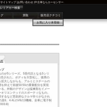
サイトマップ
|
お問い合わせ
|
中古車ならカーセンサー
レミアカー検索
ログ
買取
販売店クチコミ
お気に入り
未登録
5月
ップ
のが5シリーズ。5世代目となる5シリ
月に発売された。ボディを大型化し、後席の
を拡大しながらも、アルミとスチールの
を抑えて前後50:50の重量配分を実現
いる。外観のデザインは猛禽類をイメー
ーオリエンテッドのスポーティなもの。
用するなど意欲的なクルマ作りがなされ
の直6、4.4LのV8の3機種。全車に電子制
3.8)