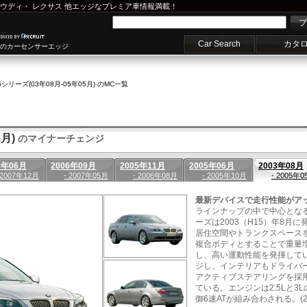
ウディ
・
レクサス
他エッジなプレミア車情報満載！
プ
Car Search
カタ
車のカーセンサーエッジ
5シリーズ(03年08月-05年05月) のMC一覧
月)
のマイナーチェンジ
7年06月
2006年09月
2005年11月
2005年06月
2003年08月
 2007年12月
- 2007年05月
- 2006年08月
- 2005年10月
- 2005年0
最新デバイスで走行性能がア
ラインナップの中で中心となる
ーズは2003（H15）年8
居住空間やトランクスペース
複合ボディとすることで重量増
し、高い運動性能を発揮して
ジし、インテリアもドライバ
アクティブステアリングを採
ている。エンジンは2.5Lと3L
御6速ATが組み合わされる。(200