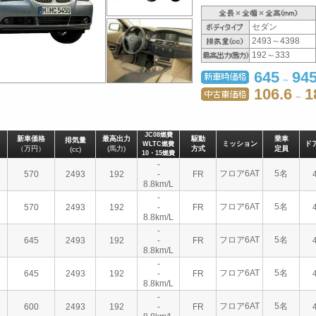
セダン
2493～4398
192～333
645
94
～
106.6
1
～
JC08燃費
新車価格
最高出力
駆動
乗車
排気量
ミッション
ド
WLTC燃費
（万円）
(馬力)
方式
定員
(cc)
10・15燃費
-
フロア6AT
5名
570
2493
192
-
FR
8.8km/L
-
フロア6AT
5名
570
2493
192
-
FR
8.8km/L
-
フロア6AT
5名
645
2493
192
-
FR
8.8km/L
-
フロア6AT
5名
645
2493
192
-
FR
8.8km/L
-
フロア6AT
5名
600
2493
192
-
FR