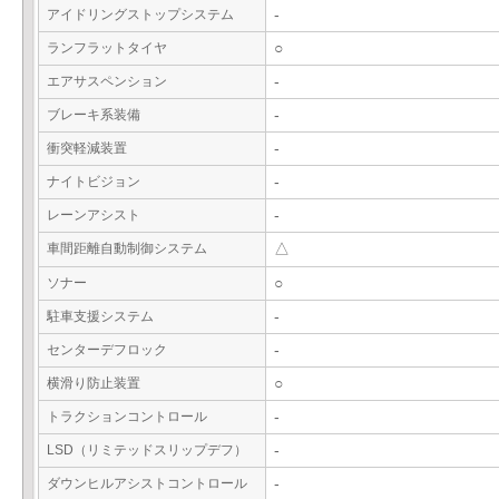
アイドリングストップシステム
-
ランフラットタイヤ
○
エアサスペンション
-
ブレーキ系装備
-
衝突軽減装置
-
ナイトビジョン
-
レーンアシスト
-
車間距離自動制御システム
△
ソナー
○
駐車支援システム
-
センターデフロック
-
横滑り防止装置
○
トラクションコントロール
-
LSD（リミテッドスリップデフ）
-
ダウンヒルアシストコントロール
-