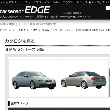
メルセデスベンツ
・
フォルクスワーゲン
・
BMW
・
アウディ
・
レクサス
他エッジなプレミ
大人のためのプレミアカーライフ実現サイト 輸入車・外車のカーセンサーエッジ
新車時価格はメーカー発表当時の価格です
EDGE.net
>
カタログ
>
ＢＭＷ
>
ＢＭＷ 5シリーズ
>
5シリーズ(03年08月-05年05月)
>
545
ＢＭＷ 5シリーズ 545i
基本スペック