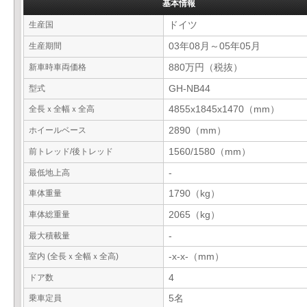
基本情報
生産国
ドイツ
生産期間
03年08月～05年05月
新車時車両価格
880万円（税抜）
型式
GH-NB44
全長ｘ全幅ｘ全高
4855x1845x1470（mm）
ホイールベース
2890（mm）
前トレッド/後トレッド
1560/1580（mm）
最低地上高
-
車体重量
1790（kg）
車体総重量
2065（kg）
最大積載量
-
室内 (全長ｘ全幅ｘ全高)
-x-x-（mm）
ドア数
4
乗車定員
5名