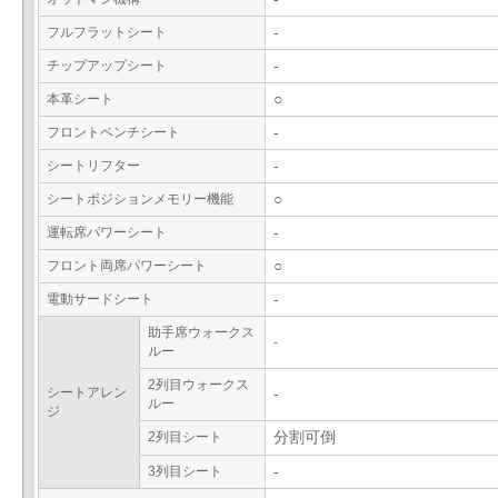
フルフラットシート
-
チップアップシート
-
本革シート
○
フロントベンチシート
-
シートリフター
-
シートポジションメモリー機能
○
運転席パワーシート
-
フロント両席パワーシート
○
電動サードシート
-
助手席ウォークス
-
ルー
2列目ウォークス
シートアレン
-
ルー
ジ
2列目シート
分割可倒
3列目シート
-