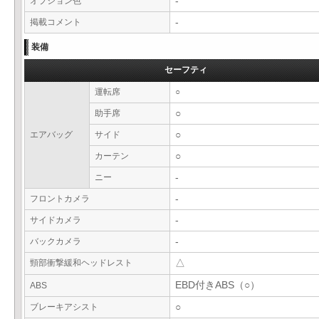
オプション色
-
掲載コメント
-
装備
セーフティ
運転席
○
助手席
○
エアバッグ
サイド
○
カーテン
○
ニー
-
フロントカメラ
-
サイドカメラ
-
バックカメラ
-
頸部衝撃緩和ヘッドレスト
△
EBD付きABS（○）
ABS
ブレーキアシスト
○