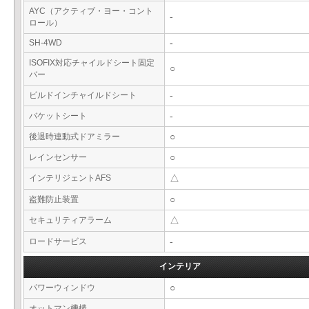
AYC（アクティブ・ヨー・コント
-
ロール）
SH-4WD
-
ISOFIX対応チャイルドシート固定
○
バー
ビルドインチャイルドシート
-
バケットシート
-
後退時連動式ドアミラー
○
レインセンサー
○
インテリジェントAFS
△
盗難防止装置
○
セキュリティアラーム
△
ロードサービス
-
インテリア
パワーウィンドウ
○
オットマン機構
-