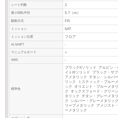
シート列数
2
最小回転半径
5.7（m）
駆動方式
FR
ミッション
6AT
ミッション位置
フロア
AI-SHIFT
-
マニュアルモード
○
4WS
-
ブラックIIソリッド アルピン・
イトIIIソリッド ブラック・サ
アメタリック チタン・シルバ
リック ミスティック・ブルー
ック オリエント・ブルーメタ
標準色
ク オックスフォード・グリーンI
タリック チタン・グレーメタ
ク シルバー・グレーメタリック
リーブメタリック アメジスト
ーメタリック