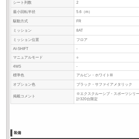
シート列数
2
最小回転半径
5.6（m）
駆動方式
FR
ミッション
8AT
ミッション位置
フロア
AI-SHIFT
-
マニュアルモード
○
4WS
-
標準色
アルピン・ホワイトIII
オプション色
ブラック・サファイアメタリック
※エクスクルーシブ・スポーツシリ
掲載コメント
計320台限定
装備