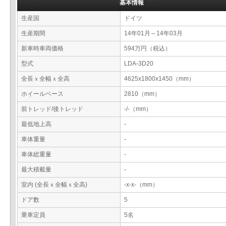
基本情報
生産国
ドイツ
生産期間
14年01月～14年03月
新車時車両価格
594万円（税込）
型式
LDA-3D20
全長ｘ全幅ｘ全高
4625x1800x1450（mm）
ホイールベース
2810（mm）
前トレッド/後トレッド
-/-（mm）
最低地上高
-
車体重量
-
車体総重量
-
最大積載量
-
室内 (全長ｘ全幅ｘ全高)
-x-x-（mm）
ドア数
5
乗車定員
5名