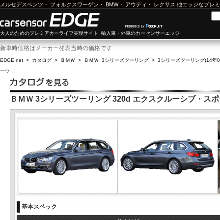
メルセデスベンツ
・
フォルクスワーゲン
・
BMW
・
アウディ
・
レクサス
他エッジなプレミ
大人のためのプレミアカーライフ実現サイト 輸入車・外車のカーセンサーエッジ
新車時価格はメーカー発表当時の価格です
EDGE.net
>
カタログ
>
ＢＭＷ
>
ＢＭＷ 3シリーズツーリング
>
3シリーズツーリング(14年01
ーツ
ＢＭＷ 3シリーズツーリング 320d エクスクルーシブ・ス
基本スペック