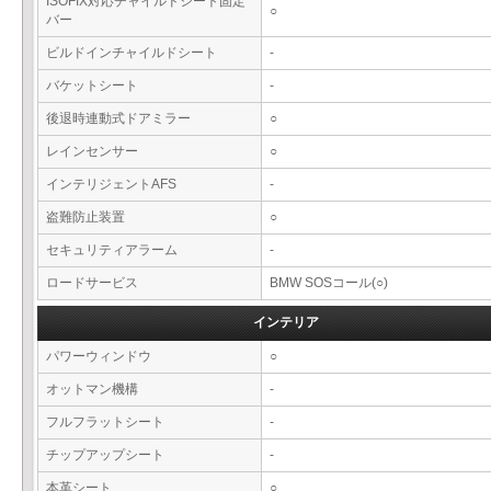
ISOFIX対応チャイルドシート固定
○
バー
ビルドインチャイルドシート
-
バケットシート
-
後退時連動式ドアミラー
○
レインセンサー
○
インテリジェントAFS
-
盗難防止装置
○
セキュリティアラーム
-
ロードサービス
BMW SOSコール(○)
インテリア
パワーウィンドウ
○
オットマン機構
-
フルフラットシート
-
チップアップシート
-
本革シート
○