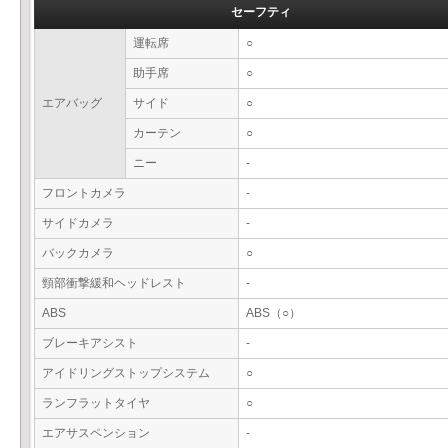
セーフティ
運転席
○
助手席
○
エアバッグ
サイド
○
カーテン
○
ニー
-
フロントカメラ
-
サイドカメラ
-
バックカメラ
○
頸部衝撃緩和ヘッドレスト
-
ABS
ABS（○）
ブレーキアシスト
-
アイドリングストップシステム
○
ランフラットタイヤ
○
エアサスペンション
-