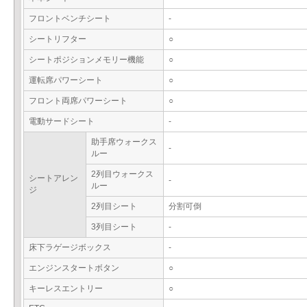
フロントベンチシート
-
シートリフター
○
シートポジションメモリー機能
○
運転席パワーシート
○
フロント両席パワーシート
○
電動サードシート
-
助手席ウォークス
-
ルー
2列目ウォークス
シートアレン
-
ルー
ジ
2列目シート
分割可倒
3列目シート
-
床下ラゲージボックス
-
エンジンスタートボタン
○
キーレスエントリー
○