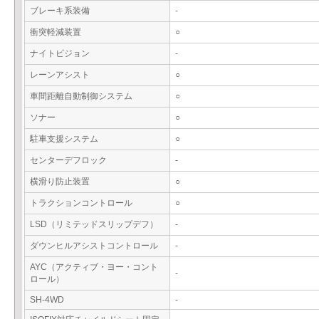
ブレーキ系装備
-
衝突軽減装置
○
ナイトビジョン
-
レーンアシスト
○
車間距離自動制御システム
○
ソナー
○
駐車支援システム
○
センターデフロック
-
横滑り防止装置
○
トラクションコントロール
○
LSD（リミテッドスリップデフ）
-
ダウンヒルアシストコントロール
-
AYC（アクティブ・ヨー・コント
-
ロール）
SH-4WD
-