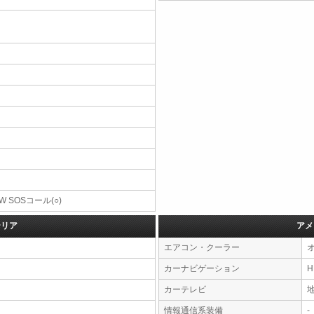
W SOSコール(○)
テリア
アメ
エアコン・クーラー
カーナビゲーション
カーテレビ
情報通信系装備
-