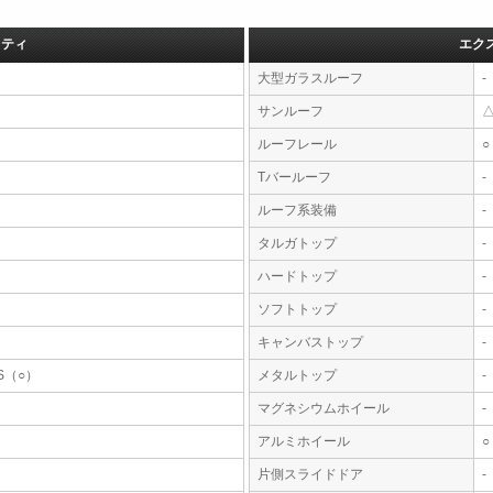
フティ
エク
大型ガラスルーフ
-
サンルーフ
ルーフレール
○
Tバールーフ
-
ルーフ系装備
-
タルガトップ
-
ハードトップ
-
ソフトトップ
-
キャンバストップ
-
S（○）
メタルトップ
-
マグネシウムホイール
-
アルミホイール
○
片側スライドドア
-