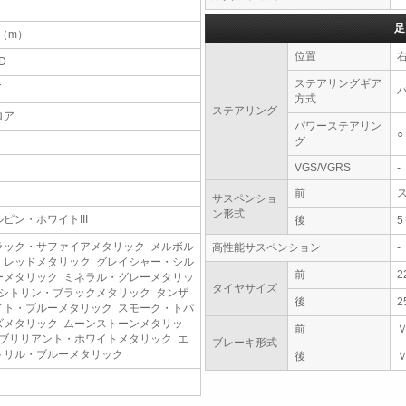
足
6（m）
位置
D
ステアリングギア
T
方式
ステアリング
ロア
パワーステアリン
○
グ
VGS/VGRS
-
前
サスペンショ
ン形式
ルピン・ホワイトIII
後
ラック・サファイアメタリック メルボル
高性能サスペンション
-
・レッドメタリック グレイシャー・シル
前
2
ーメタリック ミネラル・グレーメタリッ
タイヤサイズ
 シトリン・ブラックメタリック タンザ
後
2
イト・ブルーメタリック スモーク・トパ
ズメタリック ムーンストーンメタリッ
前
 ブリリアント・ホワイトメタリック エ
ブレーキ形式
トリル・ブルーメタリック
後