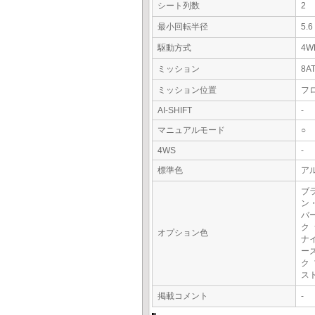
シート列数
2
最小回転半径
5.
駆動方式
4W
ミッション
8A
ミッション位置
フ
AI-SHIFT
-
マニュアルモード
○
4WS
-
標準色
ア
ブ
ン
バ
ク
オプション色
ナ
ー
ク
ス
掲載コメント
-