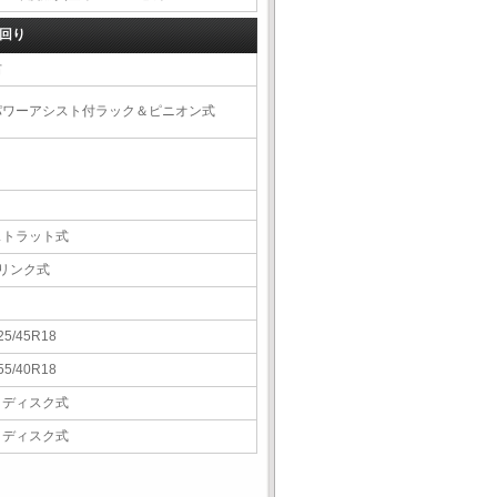
回り
右
パワーアシスト付ラック＆ピニオン式
ストラット式
5リンク式
25/45R18
55/40R18
Ｖディスク式
Ｖディスク式