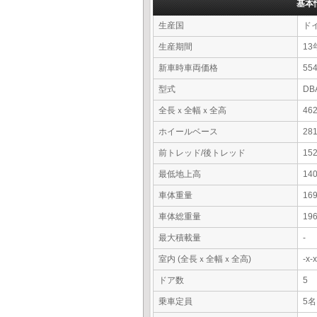
基本
生産国
ド
生産期間
13
新車時車両価格
5
型式
DB
全長ｘ全幅ｘ全高
46
ホイールベース
28
前トレッド/後トレッド
15
最低地上高
14
車体重量
16
車体総重量
19
最大積載量
-
室内 (全長ｘ全幅ｘ全高)
-x
ドア数
5
乗車定員
5名