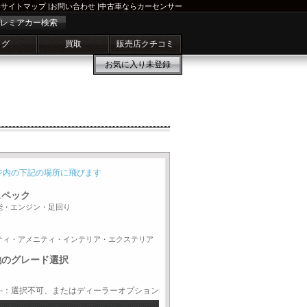
サイトマップ
|
お問い合わせ
|
中古車ならカーセンサー
レミアカー検索
ログ
買取
販売店クチコミ
お気に入り
未登録
ジ内の下記の場所に飛びます
スペック
能・エンジン・足回り
ティ・アメニティ・インテリア・エクステリア
他のグレード選択
-：選択不可、またはディーラーオプション