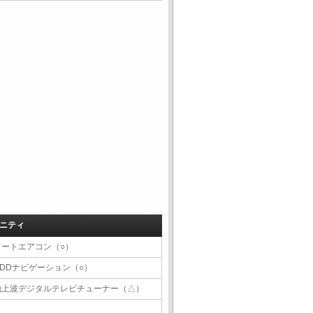
ニティ
オートエアコン（○）
HDDナビゲーション（○）
地上波デジタルテレビチューナー（△）