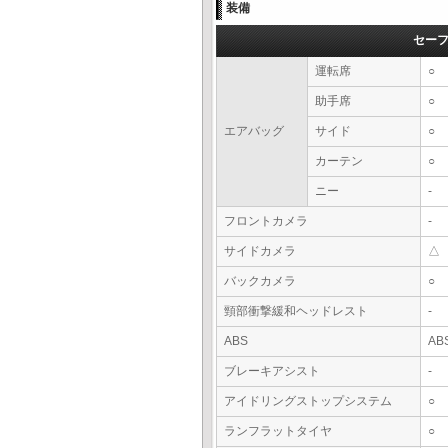
装備
セー
運転席
○
助手席
○
エアバッグ
サイド
○
カーテン
○
ニー
-
フロントカメラ
-
サイドカメラ
△
バックカメラ
○
頸部衝撃緩和ヘッドレスト
-
ABS
AB
ブレーキアシスト
-
アイドリングストップシステム
○
ランフラットタイヤ
○