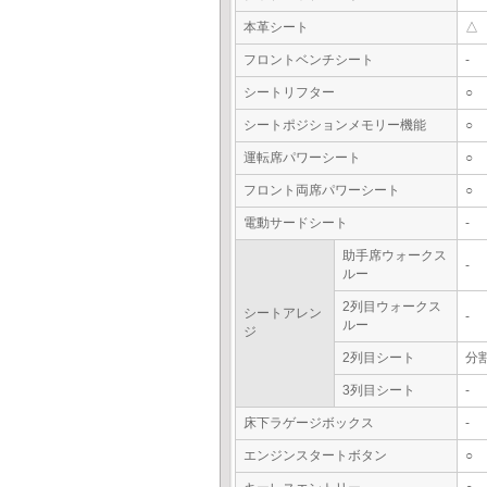
本革シート
△
フロントベンチシート
-
シートリフター
○
シートポジションメモリー機能
○
運転席パワーシート
○
フロント両席パワーシート
○
電動サードシート
-
助手席ウォークス
-
ルー
2列目ウォークス
シートアレン
-
ルー
ジ
2列目シート
分
3列目シート
-
床下ラゲージボックス
-
エンジンスタートボタン
○