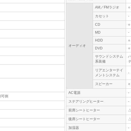
AM／FMラジオ
○
カセット
-
CD
○
MD
-
HDD
○
オーディオ
DVD
○
サウンドシステム
系装備
テ
リアエンターテイ
-
メントシステム
スピーカー
○
AC電源
-
割可倒
ステアリングヒーター
-
前席シートヒーター
後席シートヒーター
加湿器
-