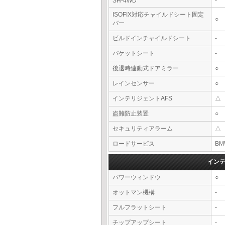
SH-4WD
-
ISOFIX対応チャイルドシート固定
○
バー
ビルドインチャイルドシート
-
バケットシート
-
後退時連動式ドアミラー
○
レインセンサー
○
インテリジェントAFS
△
盗難防止装置
○
セキュリティアラーム
△
ロードサービス
BM
イン
パワーウィンドウ
○
オットマン機構
-
フルフラットシート
-
チップアップシート
-