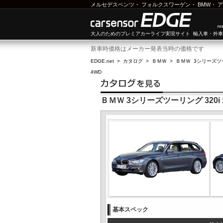
メルセデスベンツ
・
フォルクスワーゲン
・
BMW
・
ア
大人のためのプレミアカーライフ実現サイト 輸入車・外
新車時価格はメーカー発表当時の価格です
EDGE.net
>
カタログ
>
ＢＭＷ
>
ＢＭＷ 3シリーズツ
4WD
ＢＭＷ 3シリーズツーリング 320i
基本スペック