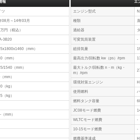
情報
エ
イツ
エンジン型式
N
年08月～14年03月
種類
54万円（税込）
過給器
A-3B20
可変気筒装置
-
25x1800x1460（mm）
総排気量
1
10（mm）
最高出力/回転数 kw（ps）/rpm
1
25/1540（mm）
最大トルク/回転数 n・m（kg・
2
m）/rpm
0（mm）
環境対策エンジン
90（kg）
使用燃料
65（kg）
燃料タンク容量
JC08モード燃費
1
-x-（mm）
WLTCモード燃費
-
10-15モード燃費
-
燃費基準達成
H