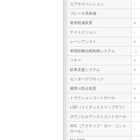
エアサスペンション
-
ブレーキ系装備
-
衝突軽減装置
○
ナイトビジョン
-
レーンアシスト
○
車間距離自動制御システム
△
ソナー
○
駐車支援システム
○
センターデフロック
-
横滑り防止装置
○
トラクションコントロール
○
LSD（リミテッドスリップデフ）
-
ダウンヒルアシストコントロール
-
AYC（アクティブ・ヨー・コント
-
ロール）