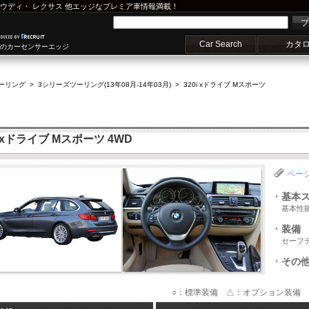
ウディ
・
レクサス
他エッジなプレミア車情報満載！
プ
Car Search
カタ
車のカーセンサーエッジ
ーリング
>
3シリーズツーリング(13年08月-14年03月)
>
320i xドライブ Mスポーツ
 xドライブ Mスポーツ 4WD
ペー
基本
基本性
装備
セーフ
その
○：標準装備 △：オプション装備 