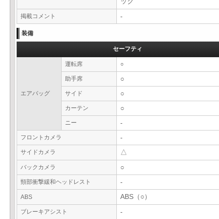
ック
掲載コメント
-
装備
セーフティ
運転席
○
助手席
○
エアバッグ
サイド
○
カーテン
○
ニー
-
フロントカメラ
-
サイドカメラ
△
バックカメラ
○
頸部衝撃緩和ヘッドレスト
-
ABS（○）
ABS
ブレーキアシスト
-