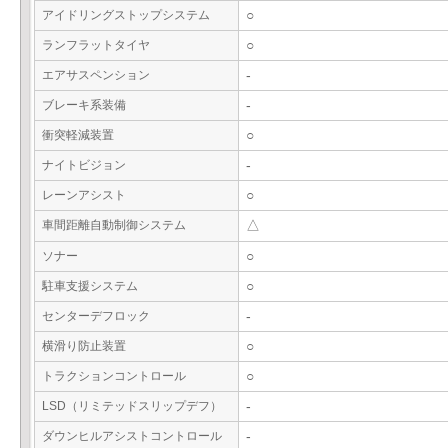
アイドリングストップシステム
○
ランフラットタイヤ
○
エアサスペンション
-
ブレーキ系装備
-
衝突軽減装置
○
ナイトビジョン
-
レーンアシスト
○
車間距離自動制御システム
△
ソナー
○
駐車支援システム
○
センターデフロック
-
横滑り防止装置
○
トラクションコントロール
○
LSD（リミテッドスリップデフ）
-
ダウンヒルアシストコントロール
-