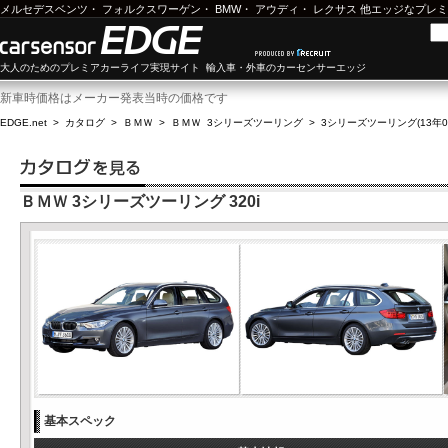
メルセデスベンツ
・
フォルクスワーゲン
・
BMW
・
アウディ
・
レクサス
他エッジなプレミ
大人のためのプレミアカーライフ実現サイト 輸入車・外車のカーセンサーエッジ
新車時価格はメーカー発表当時の価格です
EDGE.net
>
カタログ
>
ＢＭＷ
>
ＢＭＷ 3シリーズツーリング
>
3シリーズツーリング(13年08
ＢＭＷ 3シリーズツーリング 320i
基本スペック