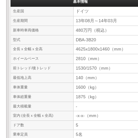
基本情報
生産国
ドイツ
生産期間
13年08月～14年03月
新車時車両価格
480万円（税込）
型式
DBA-3B20
全長ｘ全幅ｘ全高
4625x1800x1460（mm）
ホイールベース
2810（mm）
前トレッド/後トレッド
1530/1570（mm）
最低地上高
140（mm）
車体重量
1600（kg）
車体総重量
1875（kg）
最大積載量
-
室内 (全長ｘ全幅ｘ全高)
-x-x-（mm）
ドア数
5
乗車定員
5名