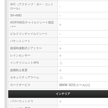
AYC（アクティブ・ヨー・コント
-
ロール）
SH-4WD
-
ISOFIX対応チャイルドシート固定
○
バー
ビルドインチャイルドシート
-
バケットシート
-
後退時連動式ドアミラー
○
レインセンサー
○
インテリジェントAFS
△
盗難防止装置
○
セキュリティアラーム
△
ロードサービス
BMW SOSコール(○)
インテリア
パワーウィンドウ
○