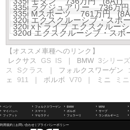
335i モダン 736万円 (8AT)
335i ラグジュアリー 736万円 
335i Mスポーツ 761万円 (8A
320i エクスクルーシブ・スポーツ
320i xドライブ エクスクルーシ
320d エクスクルーシブ・スポー
【オススメ車種へのリンク】
レクサス
GS
IS
｜ BMW
3シリー
ス
Sクラス
｜ フォルクスワーゲン
ェ
911
｜ ボルボ
V70
｜ ミニ
ミニ
ベンツ
フォルクスワーゲン
BMW
MINI
マイバッハ
スマート
ボルボ
サーブ
フィアット
マセラティ
フェラーリ
ランボルギーニ
利用規約
|
お問い合わせ
|
プライバシーポリシー