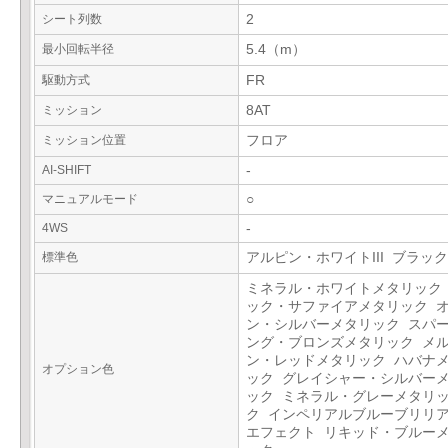
シート列数
2
最小回転半径
5.4（m）
駆動方式
FR
ミッション
8AT
ミッション位置
フロア
AI-SHIFT
-
マニュアルモード
○
4WS
-
標準色
アルピン・ホワイトIII ブラック
ミネラル・ホワイトメタリック
ック・サファイアメタリック 
ン・シルバーメタリック スパ
ング・ブロンズメタリック メ
ン・レッドメタリック ハバナ
オプション色
ック グレイシャー・シルバー
ック ミネラル・グレーメタリ
ク インペリアルブルーブリリ
エフェクト リキッド・ブルー