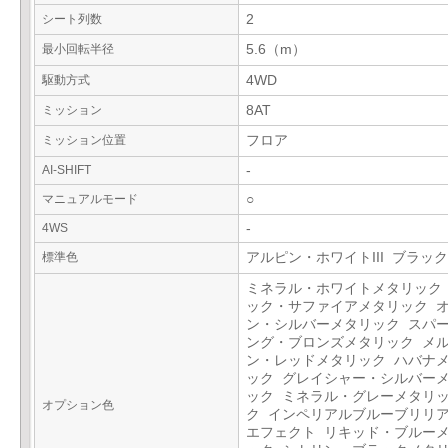
シート列数
2
最小回転半径
5.6（m）
駆動方式
4WD
ミッション
8AT
ミッション位置
フロア
AI-SHIFT
-
マニュアルモード
○
4WS
-
標準色
アルピン・ホワイトIII ブラック
ミネラル・ホワイトメタリック
ック・サファイアメタリック 
ン・シルバーメタリック スパ
ング・ブロンズメタリック メ
ン・レッドメタリック ハバナ
ック グレイシャー・シルバー
ック ミネラル・グレーメタリ
オプション色
ク インペリアルブルーブリリ
エフェクト リキッド・ブルー