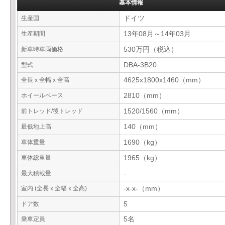
基本情報
生産国
ドイツ
生産期間
13年08月～14年03月
新車時車両価格
530万円（税込）
型式
DBA-3B20
全長ｘ全幅ｘ全高
4625x1800x1460（mm）
ホイールベース
2810（mm）
前トレッド/後トレッド
1520/1560（mm）
最低地上高
140（mm）
車体重量
1690（kg）
車体総重量
1965（kg）
最大積載量
-
室内 (全長ｘ全幅ｘ全高)
-x-x-（mm）
ドア数
5
乗車定員
5名