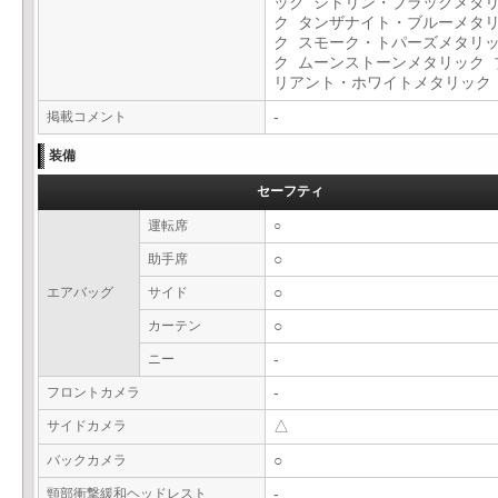
ック シトリン・ブラックメタ
ク タンザナイト・ブルーメタ
ク スモーク・トパーズメタリ
ク ムーンストーンメタリック 
リアント・ホワイトメタリッ
掲載コメント
-
装備
セーフティ
運転席
○
助手席
○
エアバッグ
サイド
○
カーテン
○
ニー
-
フロントカメラ
-
サイドカメラ
△
バックカメラ
○
頸部衝撃緩和ヘッドレスト
-