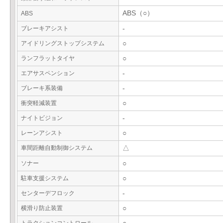
ABS（○）
ABS
ブレーキアシスト
-
アイドリングストップシステム
○
ランフラットタイヤ
○
エアサスペンション
-
ブレーキ系装備
-
衝突軽減装置
○
ナイトビジョン
-
レーンアシスト
○
車間距離自動制御システム
△
ソナー
○
駐車支援システム
○
センターデフロック
-
横滑り防止装置
○