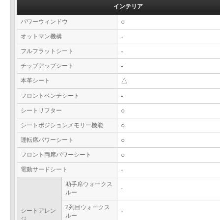
インテリア
パワーウィンドウ
○
オットマン機構
-
フルフラットシート
-
チップアップシート
-
本革シート
△
フロントベンチシート
-
シートリフター
○
シートポジションメモリー機能
○
運転席パワーシート
○
フロント両席パワーシート
○
電動サードシート
-
助手席ウォークス
-
ルー
2列目ウォークス
シートアレン
-
ルー
ジ