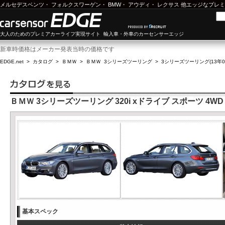
メルセデスベンツ
・
フォルクスワーゲン
・
BMW
・
アウディ
・
レクサス
他エッジなプレミ
大人のためのプレミアカーライフ実現サイト 輸入車・外車のカーセンサーエッジ
新車時価格はメーカー発表当時の価格です
EDGE.net
>
カタログ
>
ＢＭＷ
>
ＢＭＷ 3シリーズツーリング
>
3シリーズツーリング(13年08
ＢＭＷ 3シリーズツーリング 320i xドライブ スポーツ 4WD
基本スペック