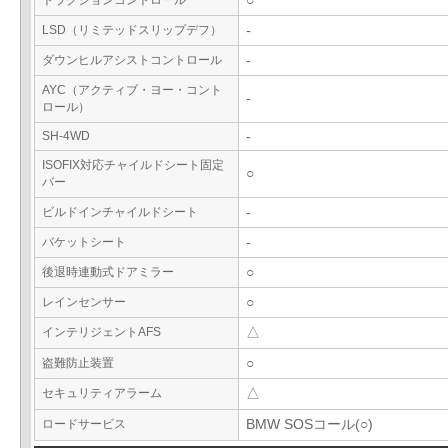
トラクションコントロール
○
LSD（リミテッドスリップデフ）
-
ダウンヒルアシストコントロール
-
AYC（アクティブ・ヨー・コント
-
ロール）
SH-4WD
-
ISOFIX対応チャイルドシート固定
○
バー
ビルドインチャイルドシート
-
バケットシート
-
後退時連動式ドアミラー
○
レインセンサー
○
インテリジェントAFS
△
盗難防止装置
○
セキュリティアラーム
△
ロードサービス
BMW SOSコール(○)