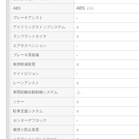
ABS（○）
ABS
ブレーキアシスト
-
アイドリングストップシステム
○
ランフラットタイヤ
○
エアサスペンション
-
ブレーキ系装備
-
衝突軽減装置
○
ナイトビジョン
-
レーンアシスト
○
車間距離自動制御システム
△
ソナー
○
駐車支援システム
○
センターデフロック
-
横滑り防止装置
○