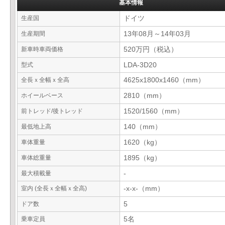
基本情報
生産国
ドイツ
生産期間
13年08月～14年03月
新車時車両価格
520万円（税込）
型式
LDA-3D20
全長ｘ全幅ｘ全高
4625x1800x1460（mm）
ホイールベース
2810（mm）
前トレッド/後トレッド
1520/1560（mm）
最低地上高
140（mm）
車体重量
1620（kg）
車体総重量
1895（kg）
最大積載量
-
室内 (全長ｘ全幅ｘ全高)
-x-x-（mm）
ドア数
5
乗車定員
5名