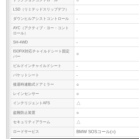
トラクションコントロール
○
LSD（リミテッドスリップデフ）
-
ダウンヒルアシストコントロール
-
AYC（アクティブ・ヨー・コント
-
ロール）
SH-4WD
-
ISOFIX対応チャイルドシート固定
○
バー
ビルドインチャイルドシート
-
バケットシート
-
後退時連動式ドアミラー
○
レインセンサー
○
インテリジェントAFS
△
盗難防止装置
○
セキュリティアラーム
△
ロードサービス
BMW SOSコール(○)