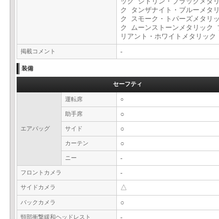
ック シトリン・ブラックメタ
ク タンザナイト・ブルーメタ
ク スモーク・トパーズメタリ
ク ムーンストーンメタリック 
リアント・ホワイトメタリッ
掲載コメント
-
装備
セーフティ
運転席
○
助手席
○
エアバッグ
サイド
○
カーテン
○
ニー
-
フロントカメラ
-
サイドカメラ
△
バックカメラ
○
頸部衝撃緩和ヘッドレスト
-