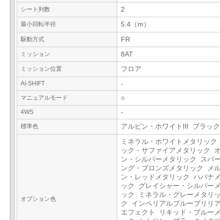
シート列数
2
最小回転半径
5.4（m）
駆動方式
FR
ミッション
8AT
ミッション位置
フロア
AI-SHIFT
-
マニュアルモード
○
4WS
-
標準色
アルピン・ホワイトIII ブラック
ミネラル・ホワイトメタリック
ック・サファイアメタリック 
ン・シルバーメタリック スパ
ング・ブロンズメタリック メ
ン・レッドメタリック ハバナ
ック グレイシャー・シルバー
ック ミネラル・グレーメタリ
オプション色
ク インペリアルブルーブリリ
エフェクト リキッド・ブルー