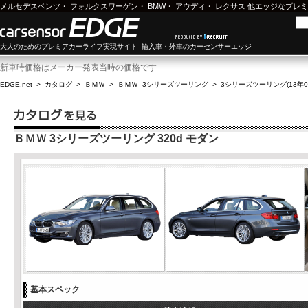
メルセデスベンツ
・
フォルクスワーゲン
・
BMW
・
アウディ
・
レクサス
他エッジなプレミ
大人のためのプレミアカーライフ実現サイト 輸入車・外車のカーセンサーエッジ
新車時価格はメーカー発表当時の価格です
EDGE.net
>
カタログ
>
ＢＭＷ
>
ＢＭＷ 3シリーズツーリング
>
3シリーズツーリング(13年08
ＢＭＷ 3シリーズツーリング 320d モダン
基本スペック