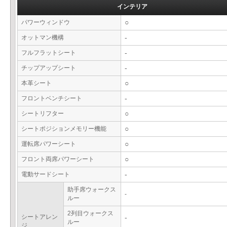
インテリア
パワーウィンドウ
○
オットマン機構
-
フルフラットシート
-
チップアップシート
-
本革シート
○
フロントベンチシート
-
シートリフター
○
シートポジションメモリー機能
○
運転席パワーシート
○
フロント両席パワーシート
○
電動サードシート
-
助手席ウォークス
-
ルー
2列目ウォークス
シートアレン
-
ルー
ジ