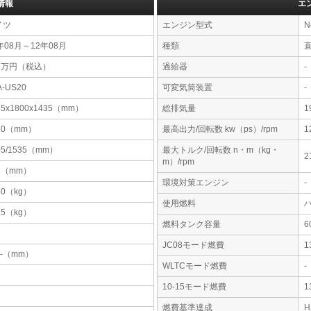
情報
エ
イツ
エンジン型式
N
年08月～12年08月
種類
23万円（税込）
過給器
-
A-US20
可変気筒装置
-
35x1800x1435（mm）
総排気量
1
60（mm）
最高出力/回転数 kw（ps）/rpm
1
05/1535（mm）
最大トルク/回転数 n・m（kg・
2
m）/rpm
5（mm）
環境対策エンジン
-
50（kg）
使用燃料
25（kg）
燃料タンク容量
JC08モード燃費
1
-x-（mm）
WLTCモード燃費
-
10-15モード燃費
1
燃費基準達成
H