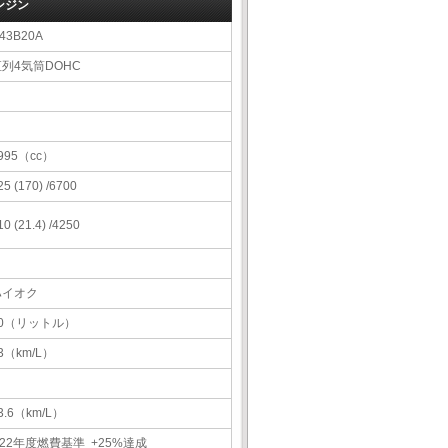
ンジン
43B20A
直列4気筒DOHC
995（cc）
25 (170) /6700
10 (21.4) /4250
ハイオク
60（リットル）
3（km/L）
3.6（km/L）
22年度燃費基準 +25%達成