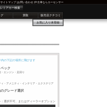
サイトマップ
|
お問い合わせ
|
中古車ならカーセンサー
レミアカー検索
ログ
買取
販売店クチコミ
お気に入り
未登録
ジ内の下記の場所に飛びます
スペック
能・エンジン・足回り
ティ・アメニティ・インテリア・エクステリア
他のグレード選択
-：選択不可、またはディーラーオプション