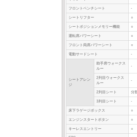
フロントベンチシート
-
シートリフター
○
シートポジションメモリー機能
○
運転席パワーシート
○
フロント両席パワーシート
○
電動サードシート
-
助手席ウォークス
-
ルー
2列目ウォークス
シートアレン
-
ルー
ジ
2列目シート
分
3列目シート
-
床下ラゲージボックス
○
エンジンスタートボタン
○
キーレスエントリー
○