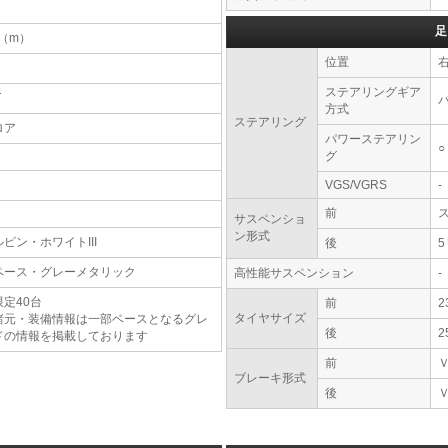
足
3（m）
位置
ステアリングギア
T
方式
ステアリング
ロア
パワーステアリン
○
グ
VGS/VGRS
-
前
サスペンショ
ン形式
ルピン・ホワイトIII
後
ペース・グレーメタリック
高性能サスペンション
-
限定40台
前
2
タイヤサイズ
諸元・装備情報は一部ベースとなるグレ
後
2
ドの情報を掲載しております
前
ブレーキ形式
後