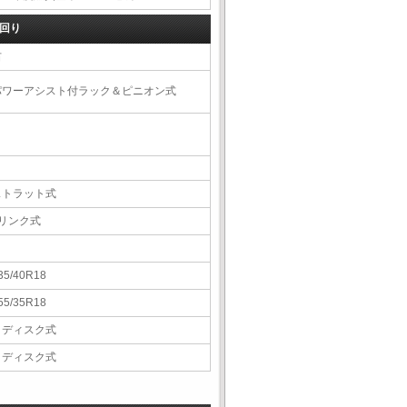
回り
右
パワーアシスト付ラック＆ピニオン式
ストラット式
5リンク式
35/40R18
55/35R18
Ｖディスク式
Ｖディスク式