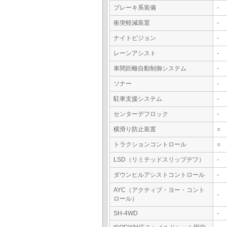
ブレーキ系装備
-
衝突軽減装置
-
ナイトビジョン
-
レーンアシスト
-
車間距離自動制御システム
-
ソナー
-
駐車支援システム
-
センターデフロック
-
横滑り防止装置
○
トラクションコントロール
○
LSD（リミテッドスリップデフ）
-
ダウンヒルアシストコントロール
-
AYC（アクティブ・ヨー・コント
-
ロール）
SH-4WD
-