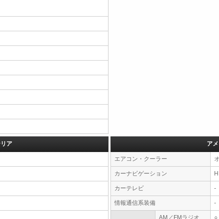
テリア
アメ
エアコン・クーラー
カーナビゲーション
カーテレビ
-
情報通信系装備
-
AM／FMラジオ
○