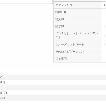
エアフィルター
○
抗菌仕様
-
消臭加工
-
防水加工
-
インテリジェントパーキングアシ
-
スト
クルーズコントロール
-
その他ナビゲーション
-
福祉車両
-
AT)
AT)
6AT)
AT)