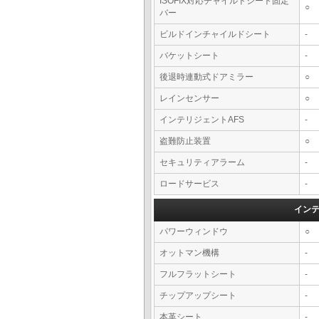
ISOFIX対応チャイルドシート固定
○
バー
ビルドインチャイルドシート
-
バケットシート
-
後退時連動式ドアミラー
○
レインセンサー
○
インテリジェントAFS
-
盗難防止装置
○
セキュリティアラーム
-
ロードサービス
-
イン
パワーウィンドウ
○
オットマン機構
-
フルフラットシート
-
チップアップシート
-
本革シート
-