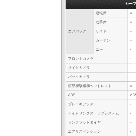
セー
運転席
○
助手席
○
エアバッグ
サイド
○
カーテン
○
ニー
-
フロントカメラ
-
サイドカメラ
-
バックカメラ
-
頸部衝撃緩和ヘッドレスト
○
ABS
AB
ブレーキアシスト
-
アイドリングストップシステム
-
ランフラットタイヤ
○
エアサスペンション
-