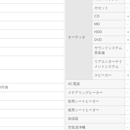
カセット
-
CD
○
MD
-
HDD
○
オーディオ
DVD
○
サウンドシステム
-
系装備
リアエンターテイ
-
メントシステム
スピーカー
○
AC電源
-
割可倒
ステアリングヒーター
-
前席シートヒーター
-
後席シートヒーター
-
加湿器
-
空気清浄機
-