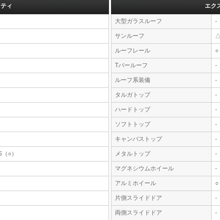
フティ
エク
大型ガラスルーフ
-
サンルーフ
ルーフレール
○
Tバールーフ
-
ルーフ系装備
-
タルガトップ
-
ハードトップ
-
ソフトトップ
-
キャンバストップ
-
S（○）
メタルトップ
-
マグネシウムホイール
-
アルミホイール
○
片側スライドドア
-
両側スライドドア
-