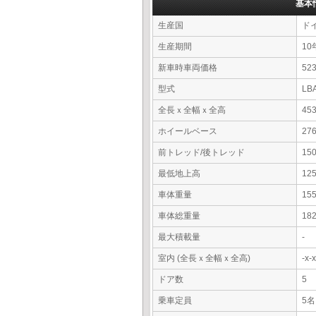
基本
生産国
ド
生産期間
10
新車時車両価格
5
型式
LB
全長ｘ全幅ｘ全高
45
ホイールベース
27
前トレッド/後トレッド
15
最低地上高
12
車体重量
15
車体総重量
18
最大積載量
-
室内 (全長ｘ全幅ｘ全高)
-x
ドア数
5
乗車定員
5名