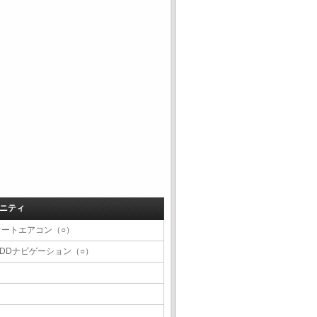
ニティ
オートエアコン（○）
HDDナビゲーション（○）