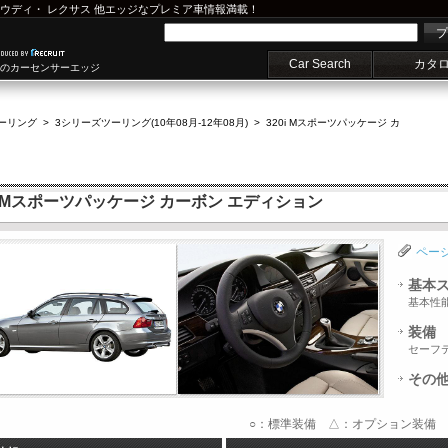
ウディ
・
レクサス
他エッジなプレミア車情報満載！
プ
Car Search
カタ
車のカーセンサーエッジ
ーリング
>
3シリーズツーリング(10年08月-12年08月)
>
320i Mスポーツパッケージ カ
i Mスポーツパッケージ カーボン エディション
ペー
基本
基本性
装備
セーフ
その
○：標準装備 △：オプション装備 