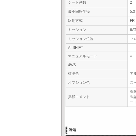
シート列数
2
最小回転半径
5.
駆動方式
FR
ミッション
6A
ミッション位置
フ
AI-SHIFT
-
マニュアルモード
○
4WS
-
標準色
ア
オプション色
ス
※
掲載コメント
※
ー
装備