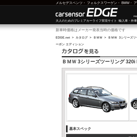
メルセデスベンツ
・
フォルクスワーゲン
・
BMW
・
ア
大人のためのプレミアカーライフ実現サイト 輸入車・外
新車時価格はメーカー発表当時の価格です
EDGE.net
>
カタログ
>
ＢＭＷ
>
ＢＭＷ 3シリーズツ
ーボン エディション
ＢＭＷ 3シリーズツーリング 320
基本スペック