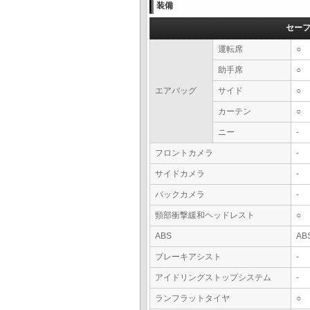
装備
セー
運転席
○
助手席
○
エアバッグ
サイド
○
カーテン
○
ニー
-
フロントカメラ
-
サイドカメラ
-
バックカメラ
-
頸部衝撃緩和ヘッドレスト
○
ABS
AB
ブレーキアシスト
-
アイドリングストップシステム
-
ランフラットタイヤ
○