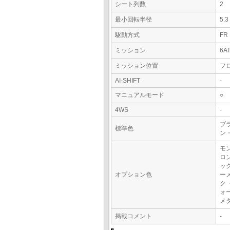
シート列数
2
最小回転半径
5.
駆動方式
FR
ミッション
6A
ミッション位置
フ
AI-SHIFT
-
マニュアルモード
○
4WS
-
ブラ
標準色
ン
モ
ロ
ッ
オプション色
ー
ク
ォ
メ
掲載コメント
-