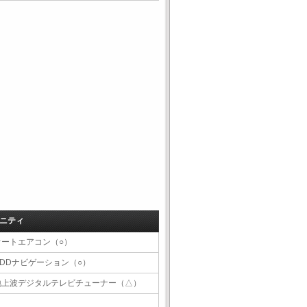
ニティ
オートエアコン（○）
HDDナビゲーション（○）
地上波デジタルテレビチューナー（△）