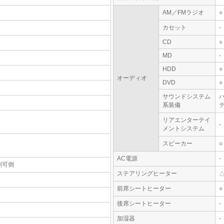
AM／FMラジオ
○
カセット
-
CD
○
MD
-
HDD
○
オーディオ
DVD
○
サウンドシステム
系装備
テ
リアエンターテイ
-
メントシステム
スピーカー
○
AC電源
-
割可倒
ステアリングヒーター
前席シートヒーター
○
後席シートヒーター
-
加湿器
-