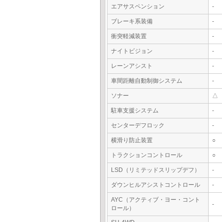
エアサスペンション
-
ブレーキ系装備
-
衝突軽減装置
-
ナイトビジョン
-
レーンアシスト
-
車間距離自動制御システム
-
ソナー
△
駐車支援システム
-
センターデフロック
-
横滑り防止装置
○
トラクションコントロール
○
LSD（リミテッドスリップデフ）
-
ダウンヒルアシストコントロール
-
AYC（アクティブ・ヨー・コント
-
ロール）