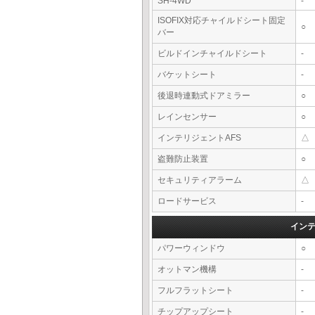
SH-4WD
-
ISOFIX対応チャイルドシート固定
○
バー
ビルドインチャイルドシート
-
バケットシート
-
後退時連動式ドアミラー
○
レインセンサー
○
インテリジェントAFS
△
盗難防止装置
○
セキュリティアラーム
△
ロードサービス
-
イン
パワーウィンドウ
○
オットマン機構
-
フルフラットシート
-
チップアップシート
-