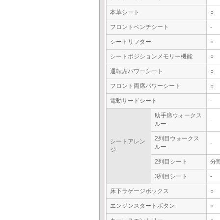
本革シート
○
フロントベンチシート
-
シートリフター
○
シートポジションメモリー機能
○
運転席パワーシート
○
フロント両席パワーシート
○
電動サードシート
-
助手席ウォークス
-
ルー
2列目ウォークス
シートアレン
-
ルー
ジ
2列目シート
分
3列目シート
-
床下ラゲージボックス
○
エンジンスタートボタン
○