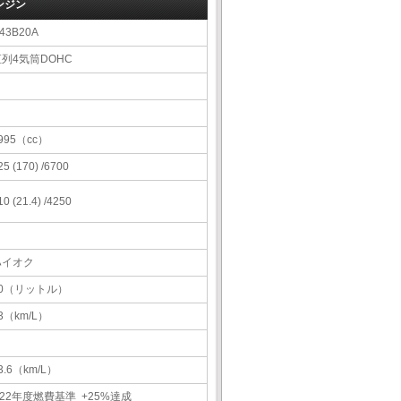
ンジン
43B20A
直列4気筒DOHC
995（cc）
25 (170) /6700
10 (21.4) /4250
ハイオク
60（リットル）
3（km/L）
3.6（km/L）
22年度燃費基準 +25%達成