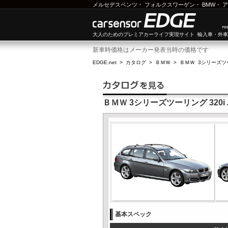
メルセデスベンツ
・
フォルクスワーゲン
・
BMW
・
ア
大人のためのプレミアカーライフ実現サイト 輸入車・外
新車時価格はメーカー発表当時の価格です
EDGE.net
>
カタログ
>
ＢＭＷ
>
ＢＭＷ 3シリーズツ
ＢＭＷ 3シリーズツーリング 320
基本スペック