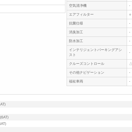
空気清浄機
-
エアフィルター
○
抗菌仕様
-
消臭加工
-
防水加工
-
インテリジェントパーキングアシ
-
スト
クルーズコントロール
その他ナビゲーション
-
福祉車両
-
AT)
6AT)
AT)