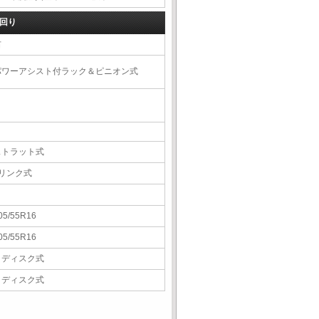
回り
右
パワーアシスト付ラック＆ピニオン式
ストラット式
5リンク式
05/55R16
05/55R16
Ｖディスク式
Ｖディスク式