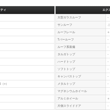
フティ
エク
大型ガラスルーフ
-
サンルーフ
ルーフレール
○
Tバールーフ
-
ルーフ系装備
-
タルガトップ
-
ハードトップ
-
ソフトトップ
-
キャンバストップ
-
S（○）
メタルトップ
-
マグネシウムホイール
-
アルミホイール
○
片側スライドドア
-