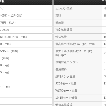
情報
エ
イツ
エンジン型式
N
年05月～12年08月
種類
00万円（税込）
過給器
-
A-US20
可変気筒装置
-
35x1800x1435（mm）
総排気量
1
60（mm）
最高出力/回転数 kw（ps）/rpm
1
05/1535（mm）
最大トルク/回転数 n・m（kg・
2
m）/rpm
5（mm）
環境対策エンジン
-
50（kg）
使用燃料
25（kg）
燃料タンク容量
JC08モード燃費
1
-x-（mm）
WLTCモード燃費
-
10-15モード燃費
1
燃費基準達成
H