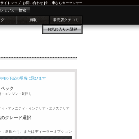
サイトマップ
|
お問い合わせ
|
中古車ならカーセンサー
レミアカー検索
ログ
買取
販売店クチコミ
お気に入り
未登録
ジ内の下記の場所に飛びます
スペック
能・エンジン・足回り
ティ・アメニティ・インテリア・エクステリア
他のグレード選択
-：選択不可、またはディーラーオプション