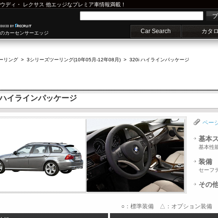
ウディ
・
レクサス
他エッジなプレミア車情報満載！
プ
Car Search
カタ
車のカーセンサーエッジ
ーリング
>
3シリーズツーリング(10年05月-12年08月)
>
320i ハイラインパッケージ
i ハイラインパッケージ
ペー
基本
基本性
装備
セーフ
その
○：標準装備 △：オプション装備 