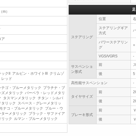
足
3（m）
位置
ステアリングギア
T
方式
ステアリング
ロア
パワーステアリン
○
グ
VGS/VGRS
-
前
サスペンショ
ン形式
ックII アルピン・ホワイトIII クリムゾ
後
・レッド
高性能サスペンション
-
ンテゴ・ブルーメタリック プラチナ・ブ
前
2
ンズメタリック バーベラ・レッドメタリ
タイヤサイズ
ク タスマンメタリック チタン・シルバ
後
2
メタリック スペース・グレーメタリッ
 モナコ・ブルーメタリック ブルー・ウ
前
ーターメタリック ブラック・サファイア
ブレーキ形式
タリック ルマン・ブルーメタリック
後