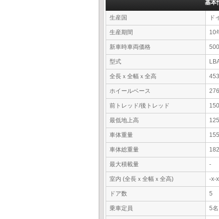
基本
生産国
ド
生産期間
10
新車時車両価格
5
型式
LB
全長ｘ全幅ｘ全高
45
ホイールベース
27
前トレッド/後トレッド
15
最低地上高
12
車体重量
15
車体総重量
18
最大積載量
-
室内 (全長ｘ全幅ｘ全高)
-x
ドア数
5
乗車定員
5名