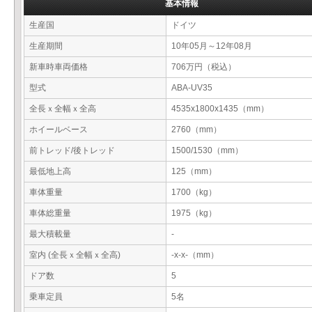
基本情報
生産国
ドイツ
生産期間
10年05月～12年08月
新車時車両価格
706万円（税込）
型式
ABA-UV35
全長ｘ全幅ｘ全高
4535x1800x1435（mm）
ホイールベース
2760（mm）
前トレッド/後トレッド
1500/1530（mm）
最低地上高
125（mm）
車体重量
1700（kg）
車体総重量
1975（kg）
最大積載量
-
室内 (全長ｘ全幅ｘ全高)
-x-x-（mm）
ドア数
5
乗車定員
5名