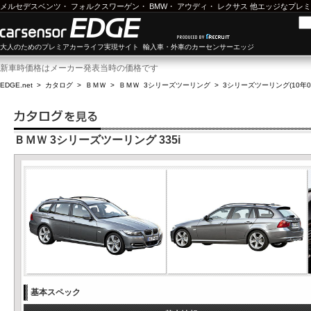
メルセデスベンツ
・
フォルクスワーゲン
・
BMW
・
アウディ
・
レクサス
他エッジなプレミ
大人のためのプレミアカーライフ実現サイト 輸入車・外車のカーセンサーエッジ
新車時価格はメーカー発表当時の価格です
EDGE.net
>
カタログ
>
ＢＭＷ
>
ＢＭＷ 3シリーズツーリング
>
3シリーズツーリング(10年05
ＢＭＷ 3シリーズツーリング 335i
基本スペック