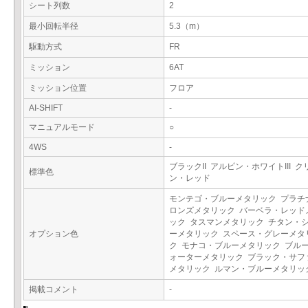
シート列数
2
最小回転半径
5.3（m）
駆動方式
FR
ミッション
6AT
ミッション位置
フロア
AI-SHIFT
-
マニュアルモード
○
4WS
-
ブラックII アルピン・ホワイトIII 
標準色
ン・レッド
モンテゴ・ブルーメタリック プラチ
ロンズメタリック バーベラ・レッド
ック タスマンメタリック チタン・
オプション色
ーメタリック スペース・グレーメタ
ク モナコ・ブルーメタリック ブル
ォーターメタリック ブラック・サフ
メタリック ルマン・ブルーメタリ
掲載コメント
-