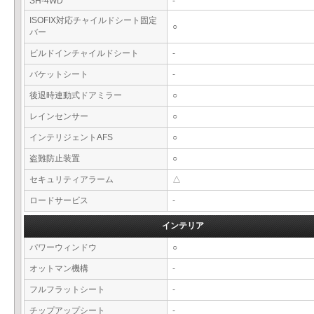
SH-4WD
-
ISOFIX対応チャイルドシート固定
○
バー
ビルドインチャイルドシート
-
バケットシート
-
後退時連動式ドアミラー
○
レインセンサー
○
インテリジェントAFS
○
盗難防止装置
○
セキュリティアラーム
△
ロードサービス
-
インテリア
パワーウィンドウ
○
オットマン機構
-
フルフラットシート
-
チップアップシート
-