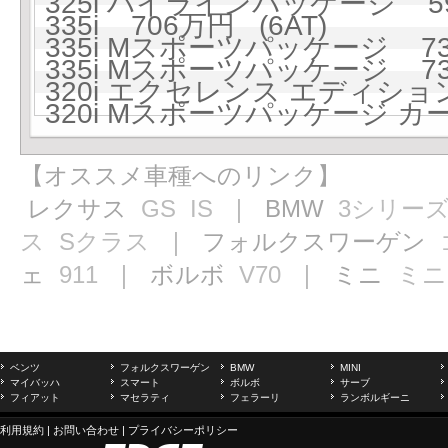
325i ハイラインパッケージ 59
335i 706万円 (6AT)
335i Mスポーツパッケージ 739
335i Mスポーツパッケージ 739
320i エクセレンス エディション
320i Mスポーツパッケージ カ
【オススメ車種へのリンク】
レクサス
GS
IS
｜ BMW
3シリー
ス
Sクラス
｜ フォルクスワーゲン
ェ
911
｜ ボルボ
V70
｜ ミニ
ミニ
ベンツ
フォルクスワーゲン
BMW
MINI
マイバッハ
スマート
ボルボ
サーブ
フィアット
マセラティ
フェラーリ
ランボルギーニ
利用規約
|
お問い合わせ
|
プライバシーポリシー