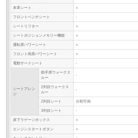
本革シート
○
フロントベンチシート
-
シートリフター
○
シートポジションメモリー機能
○
運転席パワーシート
○
フロント両席パワーシート
○
電動サードシート
-
助手席ウォークス
-
ルー
2列目ウォークス
シートアレン
-
ルー
ジ
2列目シート
分割可倒
3列目シート
-
床下ラゲージボックス
○
エンジンスタートボタン
○