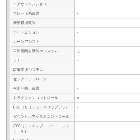
エアサスペンション
-
ブレーキ系装備
-
衝突軽減装置
-
ナイトビジョン
-
レーンアシスト
-
車間距離自動制御システム
△
ソナー
○
駐車支援システム
-
センターデフロック
-
横滑り防止装置
○
トラクションコントロール
○
LSD（リミテッドスリップデフ）
-
ダウンヒルアシストコントロール
-
AYC（アクティブ・ヨー・コント
-
ロール）