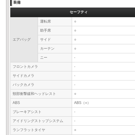
装備
セーフティ
運転席
○
助手席
○
エアバッグ
サイド
○
カーテン
○
ニー
-
フロントカメラ
-
サイドカメラ
-
バックカメラ
-
頸部衝撃緩和ヘッドレスト
○
ABS
ABS（○）
ブレーキアシスト
-
アイドリングストップシステム
-
ランフラットタイヤ
○