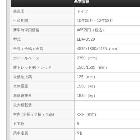
基本情報
生産国
ドイツ
生産期間
10年05月～12年08月
新車時車両価格
465万円（税込）
型式
LBA-US20
全長ｘ全幅ｘ全高
4535x1800x1435（mm）
ホイールベース
2760（mm）
前トレッド/後トレッド
1505/1535（mm）
最低地上高
125（mm）
車体重量
1550（kg）
車体総重量
1825（kg）
最大積載量
-
室内 (全長ｘ全幅ｘ全高)
-x-x-（mm）
ドア数
5
乗車定員
5名