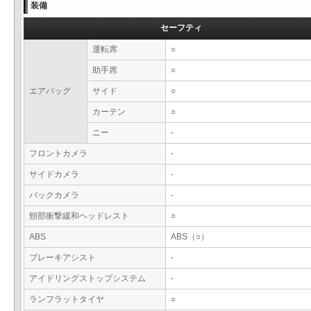
装備
セーフティ
運転席
○
助手席
○
エアバッグ
サイド
○
カーテン
○
ニー
-
フロントカメラ
-
サイドカメラ
-
バックカメラ
-
頸部衝撃緩和ヘッドレスト
○
ABS
ABS（○）
ブレーキアシスト
-
アイドリングストップシステム
-
ランフラットタイヤ
○