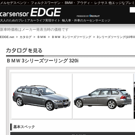
メルセデスベンツ
・
フォルクスワーゲン
・
BMW
・
アウディ
・
レクサス
他エッジなプレミ
大人のためのプレミアカーライフ実現サイト 輸入車・外車のカーセンサーエッジ
新車時価格はメーカー発表当時の価格です
EDGE.net
>
カタログ
>
ＢＭＷ
>
ＢＭＷ 3シリーズツーリング
>
3シリーズツーリング(10年05
ＢＭＷ 3シリーズツーリング 320i
基本スペック