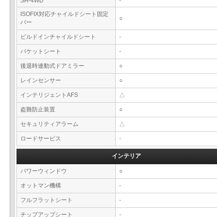
SH-4WD
-
ISOFIX対応チャイルドシート固定
○
バー
ビルドインチャイルドシート
-
バケットシート
-
後退時連動式ドアミラー
○
レインセンサー
○
インテリジェントAFS
△
盗難防止装置
○
セキュリティアラーム
△
ロードサービス
-
インテリア
パワーウィンドウ
○
オットマン機構
-
フルフラットシート
-
チップアップシート
-