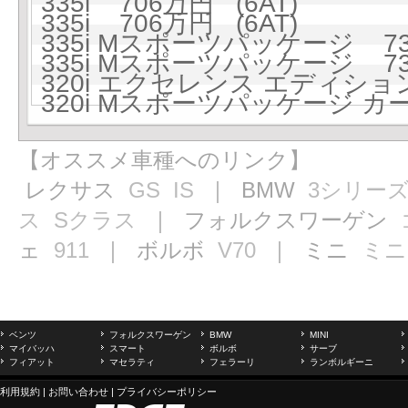
335i 706万円 (6AT)
335i 706万円 (6AT)
335i Mスポーツパッケージ 739
335i Mスポーツパッケージ 739
320i エクセレンス エディション
320i Mスポーツパッケージ カ
【オススメ車種へのリンク】
レクサス
GS
IS
｜ BMW
3シリー
ス
Sクラス
｜ フォルクスワーゲン
ェ
911
｜ ボルボ
V70
｜ ミニ
ミニ
ベンツ
フォルクスワーゲン
BMW
MINI
マイバッハ
スマート
ボルボ
サーブ
フィアット
マセラティ
フェラーリ
ランボルギーニ
利用規約
|
お問い合わせ
|
プライバシーポリシー