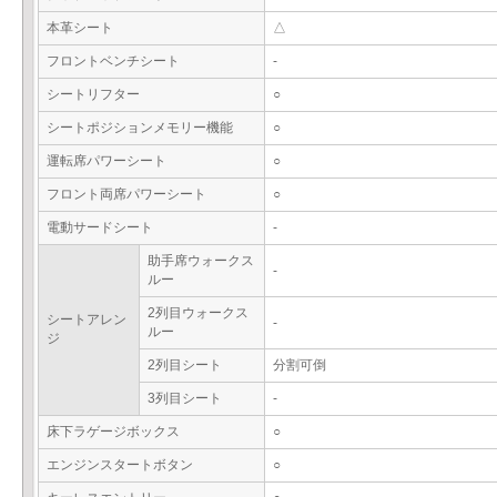
本革シート
△
フロントベンチシート
-
シートリフター
○
シートポジションメモリー機能
○
運転席パワーシート
○
フロント両席パワーシート
○
電動サードシート
-
助手席ウォークス
-
ルー
2列目ウォークス
シートアレン
-
ルー
ジ
2列目シート
分割可倒
3列目シート
-
床下ラゲージボックス
○
エンジンスタートボタン
○