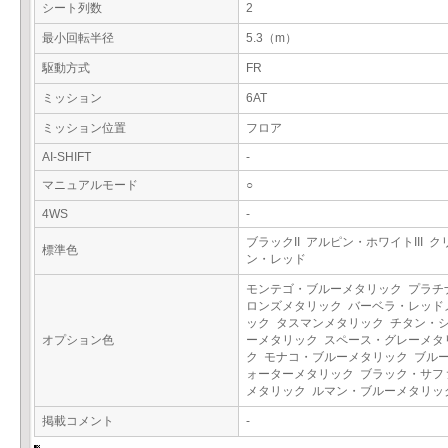
シート列数
2
最小回転半径
5.3（m）
駆動方式
FR
ミッション
6AT
ミッション位置
フロア
AI-SHIFT
-
マニュアルモード
○
4WS
-
ブラックII アルピン・ホワイトIII 
標準色
ン・レッド
モンテゴ・ブルーメタリック プラチ
ロンズメタリック バーベラ・レッド
ック タスマンメタリック チタン・
オプション色
ーメタリック スペース・グレーメタ
ク モナコ・ブルーメタリック ブル
ォーターメタリック ブラック・サフ
メタリック ルマン・ブルーメタリ
掲載コメント
-