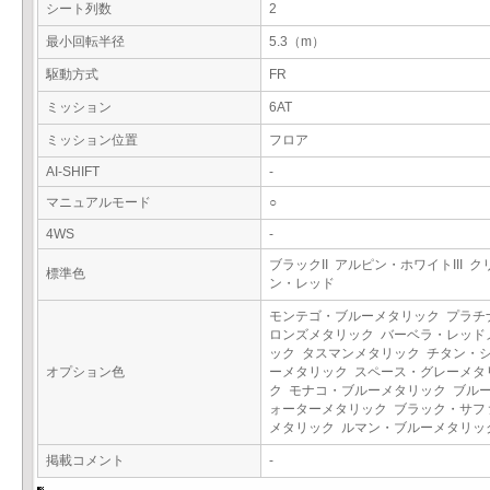
シート列数
2
最小回転半径
5.3（m）
駆動方式
FR
ミッション
6AT
ミッション位置
フロア
AI-SHIFT
-
マニュアルモード
○
4WS
-
ブラックII アルピン・ホワイトIII 
標準色
ン・レッド
モンテゴ・ブルーメタリック プラチ
ロンズメタリック バーベラ・レッド
ック タスマンメタリック チタン・
オプション色
ーメタリック スペース・グレーメタ
ク モナコ・ブルーメタリック ブル
ォーターメタリック ブラック・サフ
メタリック ルマン・ブルーメタリ
掲載コメント
-