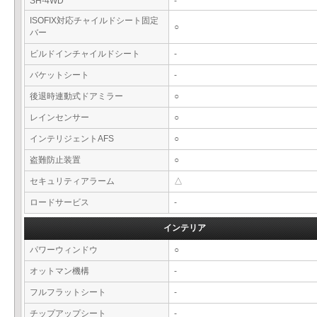
SH-4WD
-
ISOFIX対応チャイルドシート固定
○
バー
ビルドインチャイルドシート
-
バケットシート
-
後退時連動式ドアミラー
○
レインセンサー
○
インテリジェントAFS
○
盗難防止装置
○
セキュリティアラーム
△
ロードサービス
-
インテリア
パワーウィンドウ
○
オットマン機構
-
フルフラットシート
-
チップアップシート
-