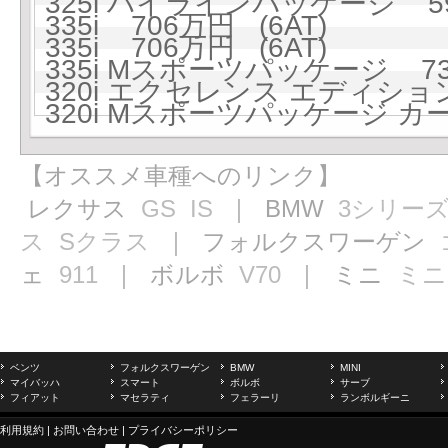
325i ハイラインパッケージ 59
335i 706万円 (6AT)
335i 706万円 (6AT)
335i Mスポーツパッケージ 739
320i エクセレンス エディション
320i Mスポーツパッケージ カ
【オススメ車種へのリンク】
レクサス
GS
IS
｜ BMW
3シリー
ス
Sクラス
｜ フォルクスワーゲン
ェ
911
｜ ボルボ
V70
｜ ミニ
ミニ
ベンツ
フォルクスワーゲン
BMW
MINI
マイバッハ
スマート
ボルボ
サーブ
フィアット
マセラティ
フェラーリ
ランボルギーニ
利用規約
|
お問い合わせ
|
プライバシーポリシー