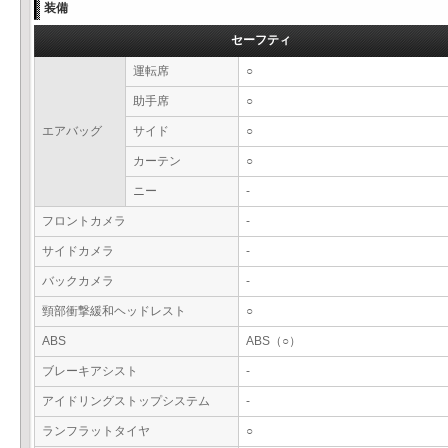
装備
セーフティ
運転席
○
助手席
○
エアバッグ
サイド
○
カーテン
○
ニー
-
フロントカメラ
-
サイドカメラ
-
バックカメラ
-
頸部衝撃緩和ヘッドレスト
○
ABS
ABS（○）
ブレーキアシスト
-
アイドリングストップシステム
-
ランフラットタイヤ
○