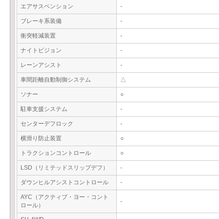
エアサスペンション
-
ブレーキ系装備
-
衝突軽減装置
-
ナイトビジョン
-
レーンアシスト
-
車間距離自動制御システム
△
ソナー
○
駐車支援システム
-
センターデフロック
-
横滑り防止装置
○
トラクションコントロール
○
LSD（リミテッドスリップデフ）
-
ダウンヒルアシストコントロール
-
AYC（アクティブ・ヨー・コント
-
ロール）