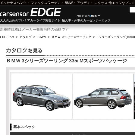
メルセデスベンツ
・
フォルクスワーゲン
・
BMW
・
アウディ
・
レクサス
他エッジなプレミ
大人のためのプレミアカーライフ実現サイト 輸入車・外車のカーセンサーエッジ
新車時価格はメーカー発表当時の価格です
EDGE.net
>
カタログ
>
ＢＭＷ
>
ＢＭＷ 3シリーズツーリング
>
3シリーズツーリング(10年05
ＢＭＷ 3シリーズツーリング 335i Mスポーツパッケージ
基本スペック