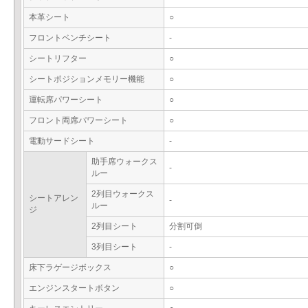
本革シート
○
フロントベンチシート
-
シートリフター
○
シートポジションメモリー機能
○
運転席パワーシート
○
フロント両席パワーシート
○
電動サードシート
-
助手席ウォークス
-
ルー
2列目ウォークス
シートアレン
-
ルー
ジ
2列目シート
分割可倒
3列目シート
-
床下ラゲージボックス
○
エンジンスタートボタン
○