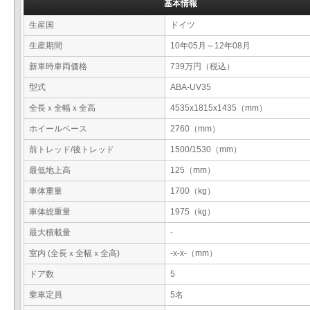
基本情報
生産国
ドイツ
生産期間
10年05月～12年08月
新車時車両価格
739万円（税込）
型式
ABA-UV35
全長ｘ全幅ｘ全高
4535x1815x1435（mm）
ホイールベース
2760（mm）
前トレッド/後トレッド
1500/1530（mm）
最低地上高
125（mm）
車体重量
1700（kg）
車体総重量
1975（kg）
最大積載量
-
室内 (全長ｘ全幅ｘ全高)
-x-x-（mm）
ドア数
5
乗車定員
5名