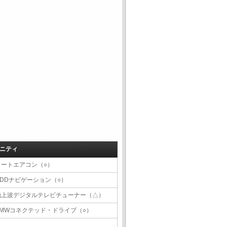
ニティ
オートエアコン（○）
HDDナビゲーション（○）
地上波デジタルテレビチューナー（△）
BMWコネクテッド・ドライブ（○）