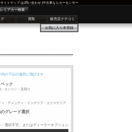
サイトマップ
|
お問い合わせ
|
中古車ならカーセンサー
レミアカー検索
ログ
買取
販売店クチコミ
お気に入り
未登録
ジ内の下記の場所に飛びます
スペック
能・エンジン・足回り
ティ・アメニティ・インテリア・エクステリア
他のグレード選択
-：選択不可、またはディーラーオプション