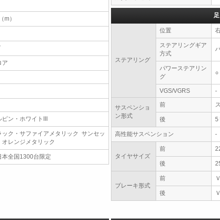
足
4（m）
位置
ステアリングギア
T
方式
ステアリング
ロア
パワーステアリン
○
グ
VGS/VGRS
-
前
サスペンショ
ン形式
ルピン・ホワイトIII
後
ラック・サファイアメタリック サンセッ
高性能サスペンション
-
・オレンジメタリック
前
2
タイヤサイズ
日本全国1300台限定
後
2
前
ブレーキ形式
後