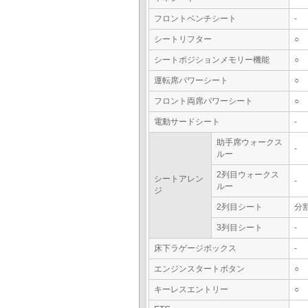
フロントベンチシート
-
シートリフター
○
シートポジションメモリー機能
○
運転席パワーシート
○
フロント両席パワーシート
○
電動サードシート
-
助手席ウォークス
-
ルー
2列目ウォークス
シートアレン
-
ルー
ジ
2列目シート
分
3列目シート
-
床下ラゲージボックス
-
エンジンスタートボタン
○
キーレスエントリー
○