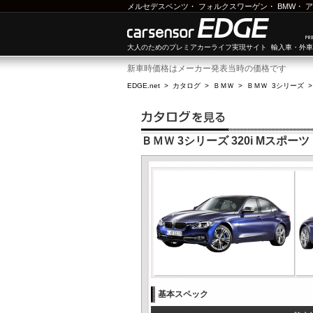
メルセデスベンツ
・
フォルクスワーゲン
・
BMW
・
ア
大人のためのプレミアカーライフ実現サイト 輸入車・外
新車時価格はメーカー発表当時の価格です
EDGE.net
>
カタログ
>
ＢＭＷ
>
ＢＭＷ 3シリーズ
ＢＭＷ 3シリーズ 320i Mスポー
基本スペック