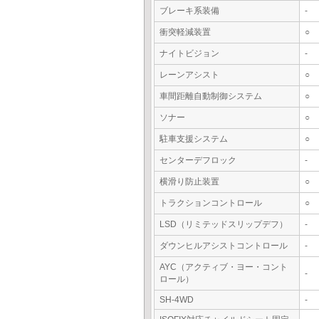
ブレーキ系装備
-
衝突軽減装置
○
ナイトビジョン
-
レーンアシスト
○
車間距離自動制御システム
○
ソナー
○
駐車支援システム
○
センターデフロック
-
横滑り防止装置
○
トラクションコントロール
○
LSD（リミテッドスリップデフ）
-
ダウンヒルアシストコントロール
-
AYC（アクティブ・ヨー・コント
-
ロール）
SH-4WD
-