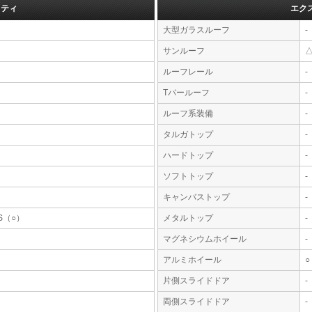
フティ
エク
大型ガラスルーフ
-
サンルーフ
ルーフレール
-
Tバールーフ
-
ルーフ系装備
-
タルガトップ
-
ハードトップ
-
ソフトトップ
-
キャンバストップ
-
S（○）
メタルトップ
-
マグネシウムホイール
-
アルミホイール
○
片側スライドドア
-
両側スライドドア
-