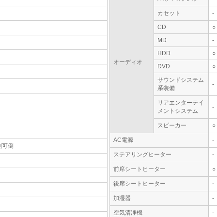
カセット
-
CD
○
MD
-
HDD
○
オーディオ
DVD
○
サウンドシステム
-
系装備
リアエンターテイ
-
メントシステム
スピーカー
○
AC電源
-
割可倒
ステアリングヒーター
-
前席シートヒーター
○
後席シートヒーター
-
加湿器
-
空気清浄機
-