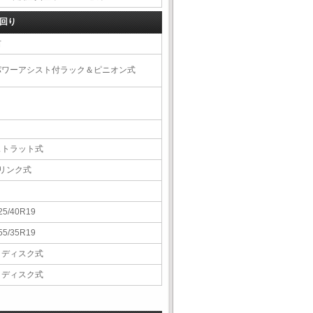
回り
右
パワーアシスト付ラック＆ピニオン式
ストラット式
5リンク式
25/40R19
55/35R19
Ｖディスク式
Ｖディスク式