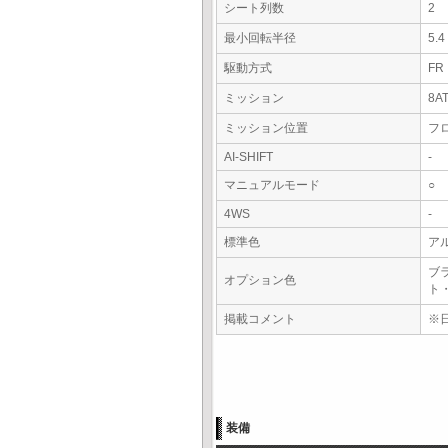
シート列数
2
最小回転半径
5.
駆動方式
FR
ミッション
8A
ミッション位置
フ
AI-SHIFT
-
マニュアルモード
○
4WS
-
標準色
ア
ブ
オプション色
ト
掲載コメント
※
装備