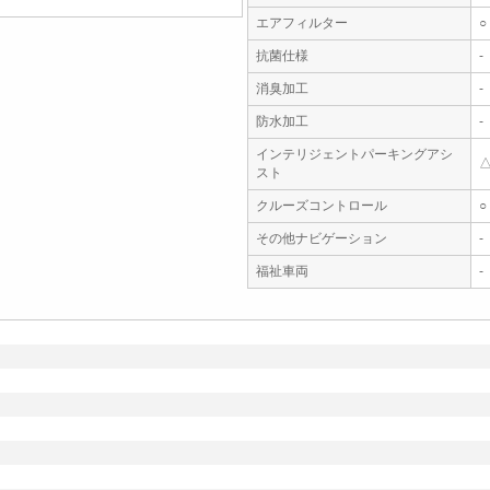
エアフィルター
○
抗菌仕様
-
消臭加工
-
防水加工
-
インテリジェントパーキングアシ
スト
クルーズコントロール
○
その他ナビゲーション
-
福祉車両
-