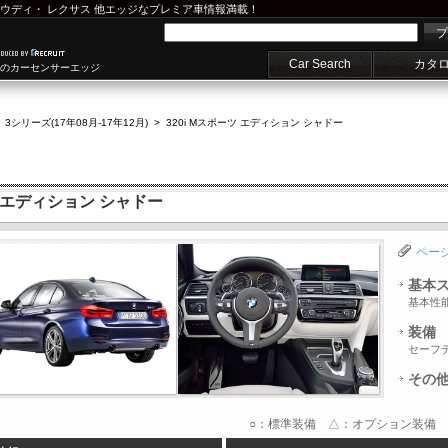
ウディ
・
レクサス
他エッジなプレミア車情報満載！
プ
Car Search
カタ
車のカーセンサーエッジ
>
3シリーズ(17年08月-17年12月)
>
320i Mスポーツ エディション シャドー
ツ エディション シャドー
ペー
基本
基本性
装備
セーフ
その
○：標準装備 △：オプション装備 