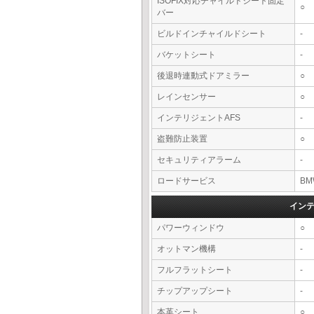
ISOFIX対応チャイルドシート固定
○
バー
ビルドインチャイルドシート
-
バケットシート
-
後退時連動式ドアミラー
○
レインセンサー
○
インテリジェントAFS
-
盗難防止装置
○
セキュリティアラーム
-
ロードサービス
BM
イン
パワーウィンドウ
○
オットマン機構
-
フルフラットシート
-
チップアップシート
-
本革シート
○