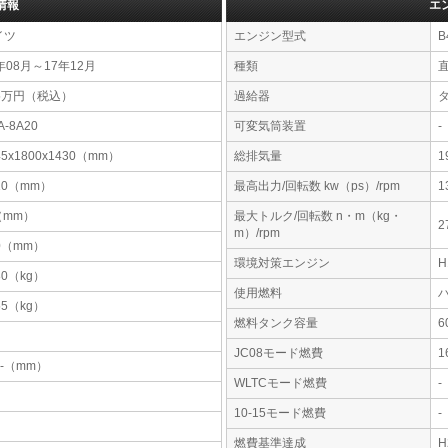
情報
エ
イツ
エンジン型式
B
年08月～17年12月
種類
95万円（税込）
過給器
A-8A20
可変気筒装置
-
45x1800x1430（mm）
総排気量
1
10（mm）
最高出力/回転数 kw（ps）/rpm
1
-（mm）
最大トルク/回転数 n・m（kg・
2
m）/rpm
0（mm）
環境対策エンジン
80（kg）
使用燃料
55（kg）
燃料タンク容量
JC08モード燃費
1
-x-（mm）
WLTCモード燃費
-
10-15モード燃費
-
燃費基準達成
H