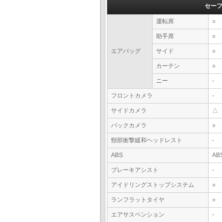
セー
運転席
○
助手席
○
エアバッグ
サイド
○
カーテン
○
ニー
-
フロントカメラ
-
サイドカメラ
△
バックカメラ
○
頸部衝撃緩和ヘッドレスト
-
ABS
AB
ブレーキアシスト
-
アイドリングストップシステム
○
ランフラットタイヤ
○
エアサスペンション
-