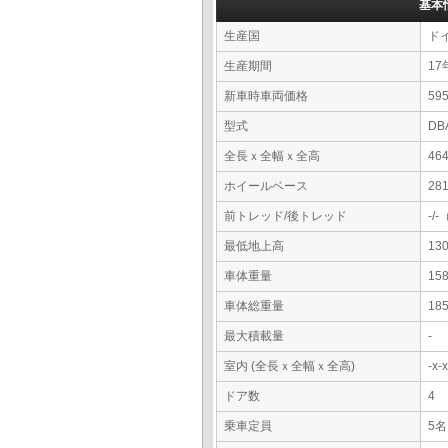
基本
生産国
ド
生産期間
17
新車時車両価格
5
型式
DB
全長ｘ全幅ｘ全高
46
ホイールベース
28
前トレッド/後トレッド
-/
最低地上高
13
車体重量
15
車体総重量
18
最大積載量
-
室内 (全長ｘ全幅ｘ全高)
-x
ドア数
4
乗車定員
5名