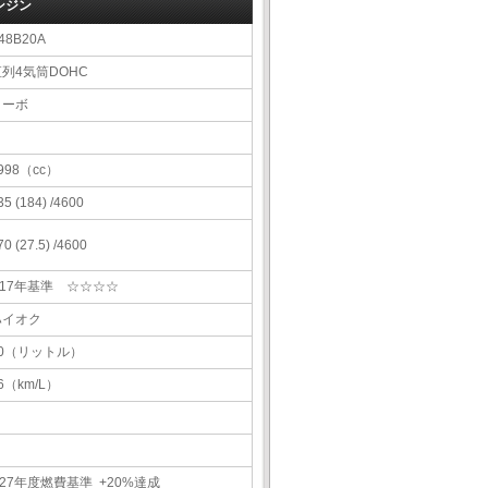
ンジン
48B20A
直列4気筒DOHC
ターボ
998（cc）
35 (184) /4600
70 (27.5) /4600
H17年基準 ☆☆☆☆
ハイオク
60（リットル）
6（km/L）
27年度燃費基準 +20%達成