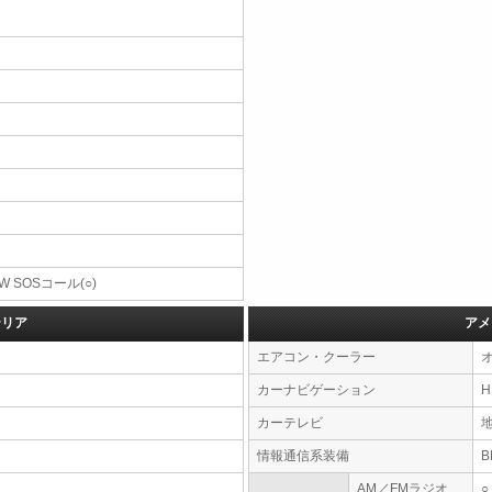
W SOSコール(○)
テリア
アメ
エアコン・クーラー
カーナビゲーション
カーテレビ
情報通信系装備
AM／FMラジオ
○