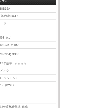
ンジン
38B15A
直列3気筒DOHC
ターボ
498（cc）
00 (136) /4400
20 (22.4) /4300
H17年基準 ☆☆☆☆
ハイオク
60（リットル）
7.2（km/L）
H32年度燃費基準 達成