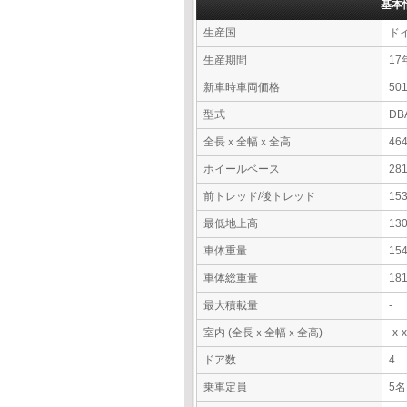
基本
生産国
ド
生産期間
17
新車時車両価格
5
型式
DB
全長ｘ全幅ｘ全高
46
ホイールベース
28
前トレッド/後トレッド
15
最低地上高
13
車体重量
15
車体総重量
18
最大積載量
-
室内 (全長ｘ全幅ｘ全高)
-x
ドア数
4
乗車定員
5名