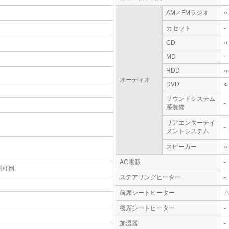
AM／FMラジオ
○
カセット
-
CD
○
MD
-
HDD
○
オーディオ
DVD
○
サウンドシステム
-
系装備
リアエンターテイ
-
メントシステム
スピーカー
○
AC電源
-
割可倒
ステアリングヒーター
-
前席シートヒーター
後席シートヒーター
-
加湿器
-