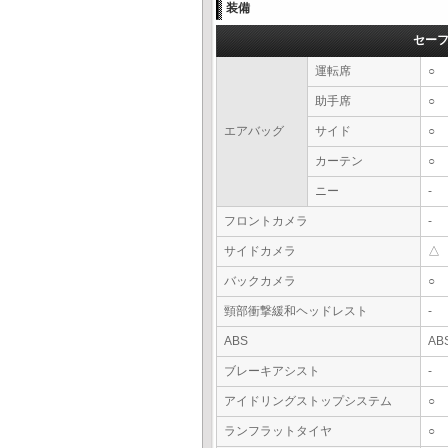
装備
セー
運転席
○
助手席
○
エアバッグ
サイド
○
カーテン
○
ニー
-
フロントカメラ
-
サイドカメラ
△
バックカメラ
○
頸部衝撃緩和ヘッドレスト
-
ABS
AB
ブレーキアシスト
-
アイドリングストップシステム
○
ランフラットタイヤ
○