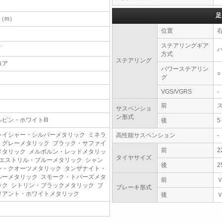
足
4（m）
位置
ステアリングギア
T
方式
ステアリング
ロア
パワーステアリン
○
グ
VGS/VGRS
-
前
サスペンショ
ン形式
ルピン・ホワイトIII
後
レイシャー・シルバーメタリック ミネラ
高性能サスペンション
-
・グレーメタリック ブラック・サファイ
前
2
メタリック メルボルン・レッドメタリッ
タイヤサイズ
 エストリル・ブルーメタリック シャン
後
2
ン・クオーツメタリック タンザナイト・
ルーメタリック スモーク・トパーズメタ
前
ック シトリン・ブラックメタリック ブ
ブレーキ形式
リアント・ホワイトメタリック
後