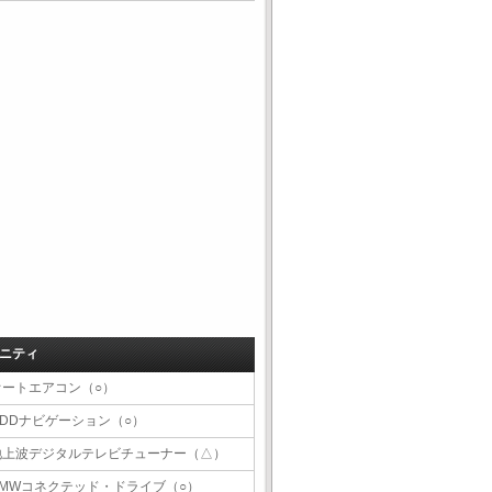
ニティ
オートエアコン（○）
HDDナビゲーション（○）
地上波デジタルテレビチューナー（△）
BMWコネクテッド・ドライブ（○）