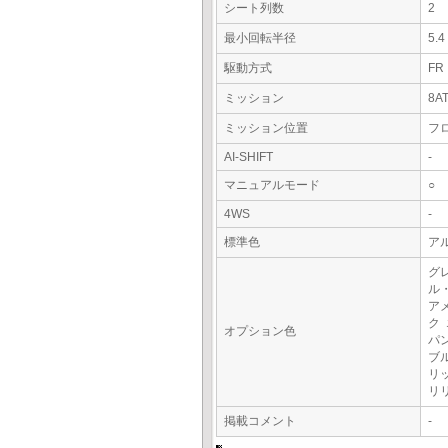
シート列数
2
最小回転半径
5.
駆動方式
FR
ミッション
8A
ミッション位置
フ
AI-SHIFT
-
マニュアルモード
○
4WS
-
標準色
ア
グ
ル
ア
ク
オプション色
パ
ブ
リ
リ
掲載コメント
-