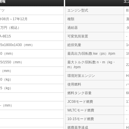
情報
エ
イツ
エンジン型式
B
年08月～17年12月
種類
01万円（税込）
過給器
A-8E15
可変気筒装置
-
45x1800x1430（mm）
総排気量
1
10（mm）
最高出力/回転数 kw（ps）/rpm
1
35/1550（mm）
最大トルク/回転数 n・m（kg・
2
m）/rpm
0（mm）
環境対策エンジン
40（kg）
使用燃料
15（kg）
燃料タンク容量
JC08モード燃費
1
-x-（mm）
WLTCモード燃費
-
10-15モード燃費
-
燃費基準達成