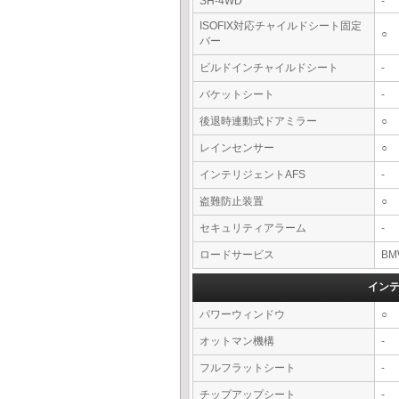
SH-4WD
-
ISOFIX対応チャイルドシート固定
○
バー
ビルドインチャイルドシート
-
バケットシート
-
後退時連動式ドアミラー
○
レインセンサー
○
インテリジェントAFS
-
盗難防止装置
○
セキュリティアラーム
-
ロードサービス
BM
イン
パワーウィンドウ
○
オットマン機構
-
フルフラットシート
-
チップアップシート
-