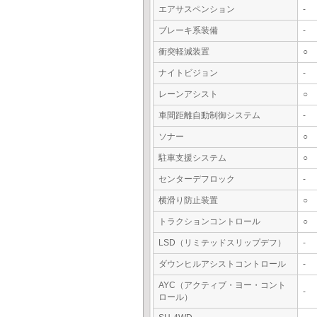
エアサスペンション
-
ブレーキ系装備
-
衝突軽減装置
○
ナイトビジョン
-
レーンアシスト
○
車間距離自動制御システム
-
ソナー
○
駐車支援システム
○
センターデフロック
-
横滑り防止装置
○
トラクションコントロール
○
LSD（リミテッドスリップデフ）
-
ダウンヒルアシストコントロール
-
AYC（アクティブ・ヨー・コント
-
ロール）