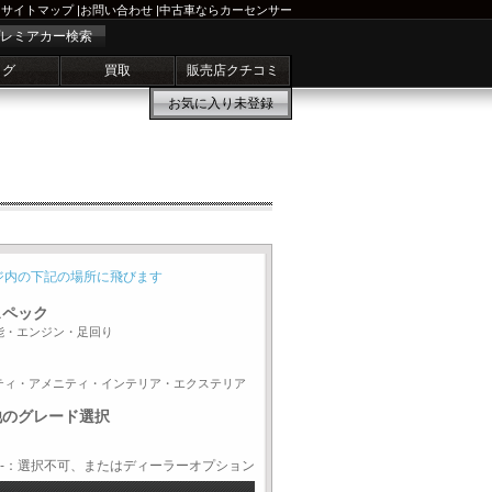
サイトマップ
|
お問い合わせ
|
中古車ならカーセンサー
レミアカー検索
ログ
買取
販売店クチコミ
お気に入り
未登録
ジ内の下記の場所に飛びます
スペック
能・エンジン・足回り
ティ・アメニティ・インテリア・エクステリア
他のグレード選択
-：選択不可、またはディーラーオプション