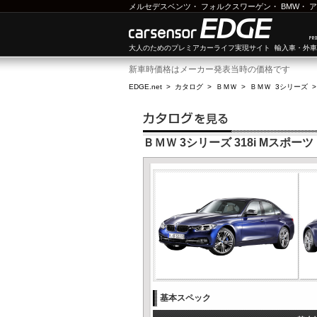
メルセデスベンツ
・
フォルクスワーゲン
・
BMW
・
ア
大人のためのプレミアカーライフ実現サイト 輸入車・外
新車時価格はメーカー発表当時の価格です
EDGE.net
>
カタログ
>
ＢＭＷ
>
ＢＭＷ 3シリーズ
ＢＭＷ 3シリーズ 318i Mスポーツ
基本スペック