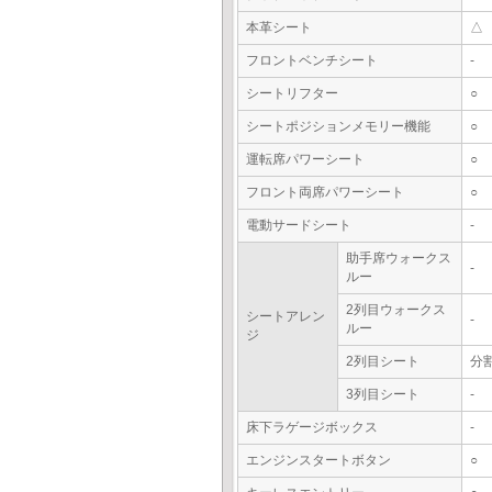
本革シート
△
フロントベンチシート
-
シートリフター
○
シートポジションメモリー機能
○
運転席パワーシート
○
フロント両席パワーシート
○
電動サードシート
-
助手席ウォークス
-
ルー
2列目ウォークス
シートアレン
-
ルー
ジ
2列目シート
分
3列目シート
-
床下ラゲージボックス
-
エンジンスタートボタン
○