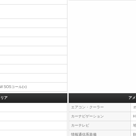
W SOSコール(○)
テリア
アメ
エアコン・クーラー
カーナビゲーション
カーテレビ
情報通信系装備