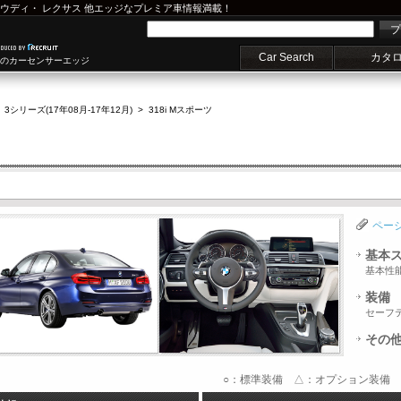
ウディ
・
レクサス
他エッジなプレミア車情報満載！
プ
Car Search
カタ
車のカーセンサーエッジ
>
3シリーズ(17年08月-17年12月)
>
318i Mスポーツ
ペー
基本
基本性
装備
セーフ
その
○：標準装備 △：オプション装備 