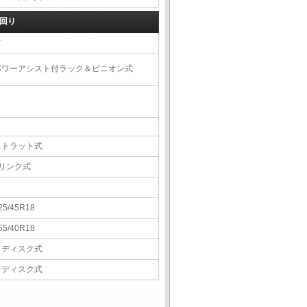
回り
右
パワーアシスト付ラック＆ピニオン式
ストラット式
5リンク式
25/45R18
55/40R18
Ｖディスク式
Ｖディスク式