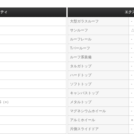
フティ
エク
大型ガラスルーフ
-
サンルーフ
ルーフレール
-
Tバールーフ
-
ルーフ系装備
-
タルガトップ
-
ハードトップ
-
ソフトトップ
-
キャンバストップ
-
S（○）
メタルトップ
-
マグネシウムホイール
-
アルミホイール
○
片側スライドドア
-