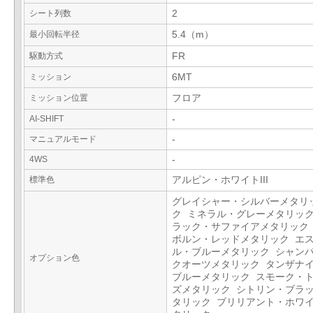
シート列数
2
最小回転半径
5.4（m）
駆動方式
FR
ミッション
6MT
ミッション位置
フロア
AI-SHIFT
-
マニュアルモード
-
4WS
-
標準色
アルピン・ホワイトIII
グレイシャー・シルバーメタリ
ク ミネラル・グレーメタリック
ラック・サファイアメタリック
ボルン・レッドメタリック エ
ル・ブルーメタリック シャン
オプション色
クオーツメタリック タンザナ
ブルーメタリック スモーク・
ズメタリック シトリン・ブラ
タリック ブリリアント・ホワ