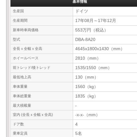
基本情報
生産国
ドイツ
生産期間
17年08月～17年12月
新車時車両価格
553万円（税込）
型式
DBA-8A20
全長ｘ全幅ｘ全高
4645x1800x1430（mm）
ホイールベース
2810（mm）
前トレッド/後トレッド
1535/1550（mm）
最低地上高
130（mm）
車体重量
1560（kg）
車体総重量
1835（kg）
最大積載量
-
室内 (全長ｘ全幅ｘ全高)
-x-x-（mm）
ドア数
4
乗車定員
5名