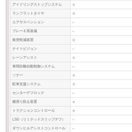
アイドリングストップシステム
○
ランフラットタイヤ
○
エアサスペンション
-
ブレーキ系装備
-
衝突軽減装置
○
ナイトビジョン
-
レーンアシスト
○
車間距離自動制御システム
-
ソナー
○
駐車支援システム
○
センターデフロック
-
横滑り防止装置
○
トラクションコントロール
○
LSD（リミテッドスリップデフ）
-
ダウンヒルアシストコントロール
-