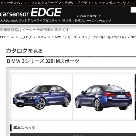
メルセデスベンツ
・
フォルクスワーゲン
・
BMW
・
アウディ
・
レクサス
他エッジなプレミ
大人のためのプレミアカーライフ実現サイト 輸入車・外車のカーセンサーエッジ
新車時価格はメーカー発表当時の価格です
EDGE.net
>
カタログ
>
ＢＭＷ
>
ＢＭＷ 3シリーズ
>
3シリーズ(17年08月-17年12月)
>
32
ＢＭＷ 3シリーズ 320i Mスポーツ
基本スペック