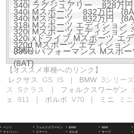
340i ラグジュアリー 828万円 
340i Mスポーツ 832万円 (8A
340i Mスポーツ 832万円 (8A
318i Mスポーツ エディション 
320i Mスポーツ エディション 
320i xドライブ Mスポーツ 
320d Mスポーツ エディション 
(8AT)
330e iパフォーマンス Mス
(8AT)
【オススメ車種へのリンク】
レクサス
GS
IS
｜ BMW
3シリー
ス
Sクラス
｜ フォルクスワーゲン
ェ
911
｜ ボルボ
V70
｜ ミニ
ミニ
ベンツ
フォルクスワーゲン
BMW
MINI
マイバッハ
スマート
ボルボ
サーブ