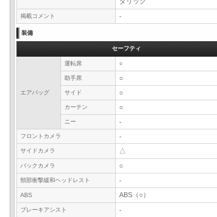
タリック
掲載コメント
-
装備
セーフティ
運転席
○
助手席
○
エアバッグ
サイド
○
カーテン
○
ニー
-
フロントカメラ
-
サイドカメラ
△
バックカメラ
○
頸部衝撃緩和ヘッドレスト
-
ABS（○）
ABS
ブレーキアシスト
-