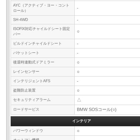
AYC（アクティブ・ヨー・コント
-
ロール）
SH-4WD
-
ISOFIX対応チャイルドシート固定
○
バー
ビルドインチャイルドシート
-
バケットシート
-
後退時連動式ドアミラー
○
レインセンサー
○
インテリジェントAFS
-
盗難防止装置
○
セキュリティアラーム
△
ロードサービス
BMW SOSコール(○)
インテリア
パワーウィンドウ
○