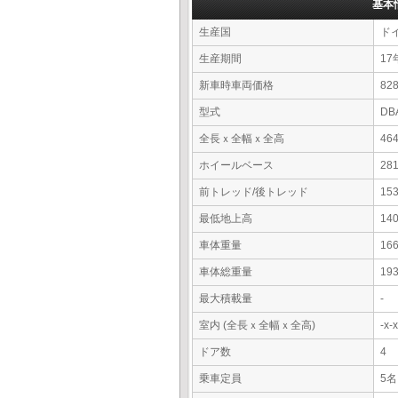
基本
生産国
ド
生産期間
17
新車時車両価格
8
型式
DB
全長ｘ全幅ｘ全高
46
ホイールベース
28
前トレッド/後トレッド
15
最低地上高
14
車体重量
16
車体総重量
19
最大積載量
-
室内 (全長ｘ全幅ｘ全高)
-x
ドア数
4
乗車定員
5名