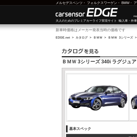
メルセデスベンツ
・
フォルクスワーゲン
・
BMW
・
ア
大人のためのプレミアカーライフ実現サイト 輸入車・外
新車時価格はメーカー発表当時の価格です
EDGE.net
>
カタログ
>
ＢＭＷ
>
ＢＭＷ 3シリーズ
ＢＭＷ 3シリーズ 340i ラグジュ
基本スペック