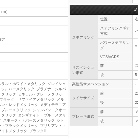
足
4（m）
位置
ステアリングギア
T
方式
ステアリング
ロア
パワーステアリン
○
グ
VGS/VGRS
-
前
サスペンショ
ン形式
後
ネラル・ホワイトメタリック グレイシャ
高性能サスペンション
-
・シルバーメタリック プラチナ・シルバ
前
2
メタリック ミネラル・グレーメタリッ
タイヤサイズ
 ブラック・サファイアメタリック メル
後
2
ルン・レッドメタリック メディテラニア
・ブルーメタリック シャンパン・クオー
前
メタリック タンザナイト・ブルーメタリ
ブレーキ形式
ク スモーク・トパーズメタリック シト
後
ン・ブラックメタリック ブリリアント・
ワイトメタリック ブラックII