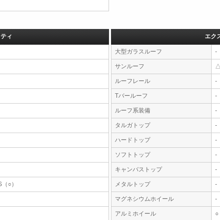
フティ
エク
大型ガラスルーフ
-
サンルーフ
ルーフレール
-
Tバールーフ
-
ルーフ系装備
-
タルガトップ
-
ハードトップ
-
ソフトトップ
-
キャンバストップ
-
S（○）
メタルトップ
-
マグネシウムホイール
-
アルミホイール
○