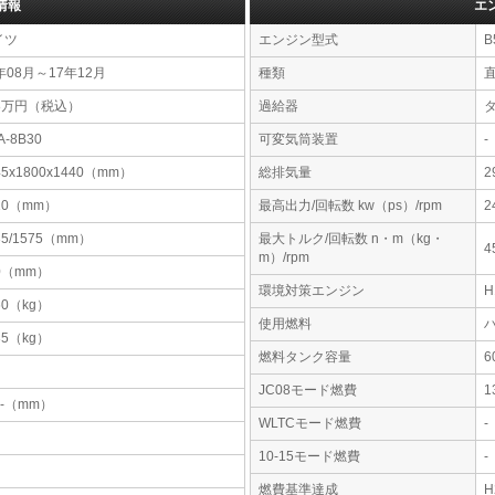
情報
エ
イツ
エンジン型式
B
年08月～17年12月
種類
28万円（税込）
過給器
A-8B30
可変気筒装置
-
45x1800x1440（mm）
総排気量
2
10（mm）
最高出力/回転数 kw（ps）/rpm
2
35/1575（mm）
最大トルク/回転数 n・m（kg・
4
m）/rpm
0（mm）
環境対策エンジン
60（kg）
使用燃料
35（kg）
燃料タンク容量
JC08モード燃費
1
-x-（mm）
WLTCモード燃費
-
10-15モード燃費
-
燃費基準達成
H