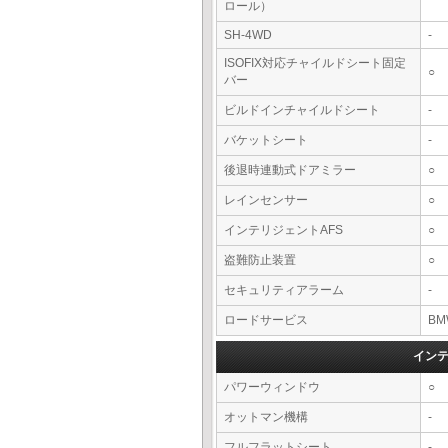
ロール）
SH-4WD
-
ISOFIX対応チャイルドシート固定
○
バー
ビルドインチャイルドシート
-
バケットシート
-
後退時連動式ドアミラー
○
レインセンサー
○
インテリジェントAFS
○
盗難防止装置
○
セキュリティアラーム
-
ロードサービス
BM
イン
パワーウィンドウ
○
オットマン機構
-
フルフラットシート
-