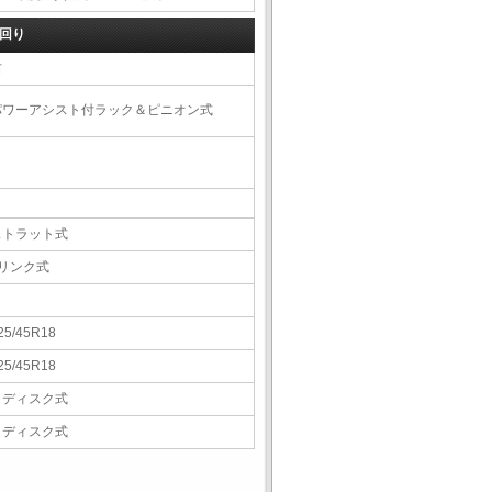
回り
右
パワーアシスト付ラック＆ピニオン式
ストラット式
5リンク式
25/45R18
25/45R18
Ｖディスク式
Ｖディスク式