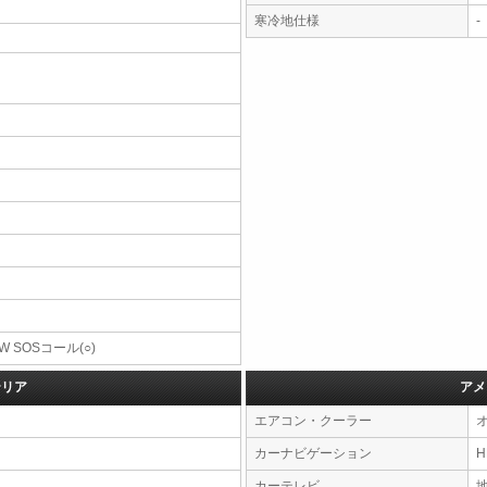
寒冷地仕様
-
W SOSコール(○)
テリア
アメ
エアコン・クーラー
カーナビゲーション
カーテレビ