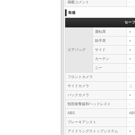
掲載コメント
-
装備
セー
運転席
○
助手席
○
エアバッグ
サイド
○
カーテン
○
ニー
-
フロントカメラ
-
サイドカメラ
△
バックカメラ
○
頸部衝撃緩和ヘッドレスト
-
ABS
AB
ブレーキアシスト
-
アイドリングストップシステム
○