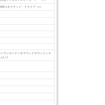
BMWコネクテッド・ドライブ（○）
ハーマンカードンサラウンドサウンドシス
ム(△)