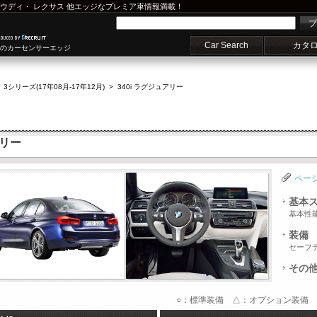
ウディ
・
レクサス
他エッジなプレミア車情報満載！
プ
Car Search
カタ
車のカーセンサーエッジ
>
3シリーズ(17年08月-17年12月)
>
340i ラグジュアリー
アリー
ペー
基本
基本性
装備
セーフ
その
○：標準装備 △：オプション装備 