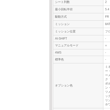
シート列数
2
最小回転半径
5.
駆動方式
FR
ミッション
8A
ミッション位置
フ
AI-SHIFT
-
マニュアルモード
○
4WS
-
標準色
-
ミ
ー
ー
ク
ボ
オプション色
ン
ツ
ッ
リ
ホ