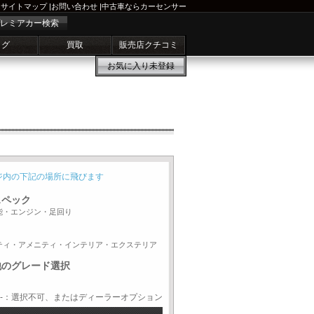
サイトマップ
|
お問い合わせ
|
中古車ならカーセンサー
レミアカー検索
ログ
買取
販売店クチコミ
お気に入り
未登録
ジ内の下記の場所に飛びます
スペック
能・エンジン・足回り
ティ・アメニティ・インテリア・エクステリア
他のグレード選択
-：選択不可、またはディーラーオプション