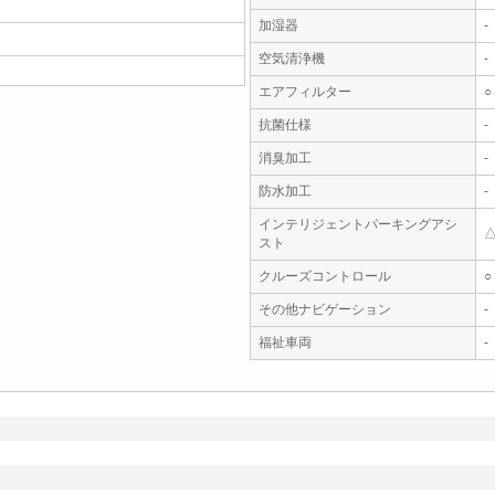
加湿器
-
空気清浄機
-
エアフィルター
○
抗菌仕様
-
消臭加工
-
防水加工
-
インテリジェントパーキングアシ
スト
クルーズコントロール
○
その他ナビゲーション
-
福祉車両
-