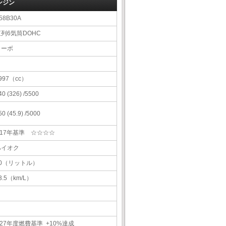
ンジン
58B30A
直列6気筒DOHC
ターボ
997（cc）
40 (326) /5500
50 (45.9) /5000
H17年基準 ☆☆☆☆
ハイオク
60（リットル）
3.5（km/L）
27年度燃費基準 +10%達成