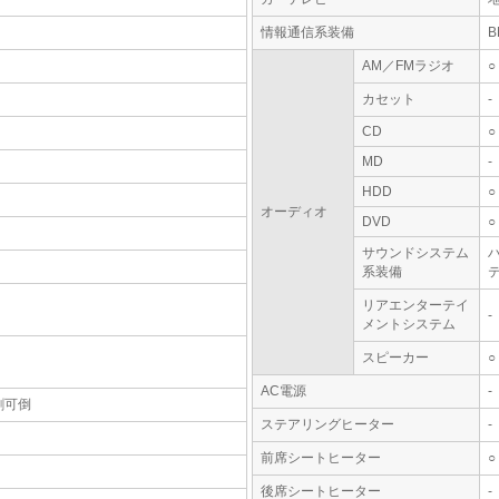
情報通信系装備
AM／FMラジオ
○
カセット
-
CD
○
MD
-
HDD
○
オーディオ
DVD
○
サウンドシステム
系装備
テ
リアエンターテイ
-
メントシステム
スピーカー
○
AC電源
-
割可倒
ステアリングヒーター
-
前席シートヒーター
○
後席シートヒーター
-