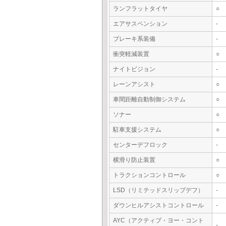
ランフラットタイヤ
○
エアサスペンション
-
ブレーキ系装備
-
衝突軽減装置
○
ナイトビジョン
-
レーンアシスト
○
車間距離自動制御システム
○
ソナー
○
駐車支援システム
○
センターデフロック
-
横滑り防止装置
○
トラクションコントロール
○
LSD（リミテッドスリップデフ）
-
ダウンヒルアシストコントロール
-
AYC（アクティブ・ヨー・コント
-