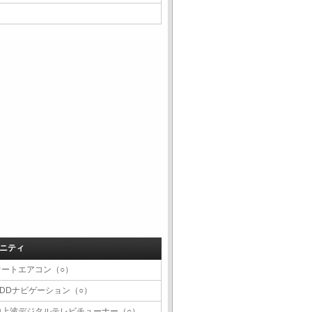
ニティ
オートエアコン（○）
HDDナビゲーション（○）
地上波デジタルテレビチューナー（○）