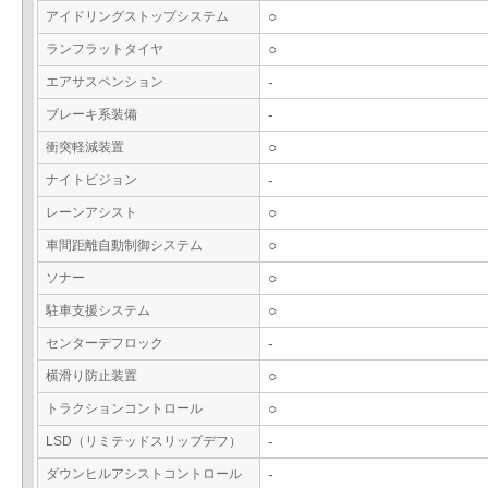
アイドリングストップシステム
○
ランフラットタイヤ
○
エアサスペンション
-
ブレーキ系装備
-
衝突軽減装置
○
ナイトビジョン
-
レーンアシスト
○
車間距離自動制御システム
○
ソナー
○
駐車支援システム
○
センターデフロック
-
横滑り防止装置
○
トラクションコントロール
○
LSD（リミテッドスリップデフ）
-
ダウンヒルアシストコントロール
-