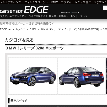
メルセデスベンツ
・
フォルクスワーゲン
・
BMW
・
アウディ
・
レクサス
他エッジなプレミ
大人のためのプレミアカーライフ実現サイト 輸入車・外車のカーセンサーエッジ
新車時価格はメーカー発表当時の価格です
EDGE.net
>
カタログ
>
ＢＭＷ
>
ＢＭＷ 3シリーズ
>
3シリーズ(16年10月-17年07月)
>
32
ＢＭＷ 3シリーズ 320d Mスポーツ
基本スペック