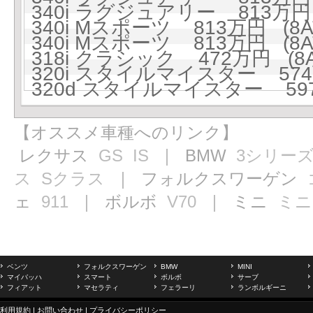
340i ラグジュアリー 813万円 
340i Mスポーツ 813万円 (8A
340i Mスポーツ 813万円 (8A
318i クラシック 472万円 (8A
320i スタイルマイスター 574万
320d スタイルマイスター 597
【オススメ車種へのリンク】
レクサス
GS
IS
｜ BMW
3シリー
ス
Sクラス
｜ フォルクスワーゲン
ェ
911
｜ ボルボ
V70
｜ ミニ
ミニ
ベンツ
フォルクスワーゲン
BMW
MINI
マイバッハ
スマート
ボルボ
サーブ
フィアット
マセラティ
フェラーリ
ランボルギーニ
利用規約
|
お問い合わせ
|
プライバシーポリシー