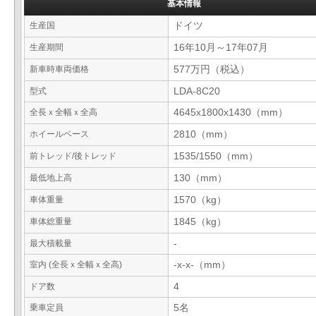
基本情報
生産国
ドイツ
生産期間
16年10月～17年07月
新車時車両価格
577万円（税込）
型式
LDA-8C20
全長ｘ全幅ｘ全高
4645x1800x1430（mm）
ホイールベース
2810（mm）
前トレッド/後トレッド
1535/1550（mm）
最低地上高
130（mm）
車体重量
1570（kg）
車体総重量
1845（kg）
最大積載量
-
室内 (全長ｘ全幅ｘ全高)
-x-x-（mm）
ドア数
4
乗車定員
5名