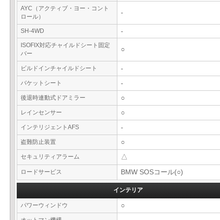
AYC（アクティブ・ヨー・コント
-
ロール）
SH-4WD
-
ISOFIX対応チャイルドシート固定
○
バー
ビルドインチャイルドシート
-
バケットシート
-
後退時連動式ドアミラー
○
レインセンサー
○
インテリジェントAFS
-
盗難防止装置
○
セキュリティアラーム
△
ロードサービス
BMW SOSコール(○)
インテリア
パワーウィンドウ
○