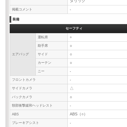
タリック
掲載コメント
-
装備
セーフティ
運転席
○
助手席
○
エアバッグ
サイド
○
カーテン
○
ニー
-
フロントカメラ
-
サイドカメラ
△
バックカメラ
○
頸部衝撃緩和ヘッドレスト
-
ABS（○）
ABS
ブレーキアシスト
-