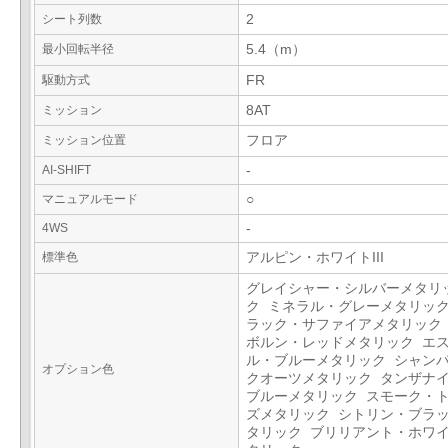
シート列数
2
最小回転半径
5.4（m）
駆動方式
FR
ミッション
8AT
ミッション位置
フロア
AI-SHIFT
-
マニュアルモード
○
4WS
-
標準色
アルピン・ホワイトIII
グレイシャー・シルバーメタリ
ク ミネラル・グレーメタリック
ラック・サファイアメタリック
ボルン・レッドメタリック エ
ル・ブルーメタリック シャン
オプション色
クオーツメタリック タンザナ
ブルーメタリック スモーク・
ズメタリック シトリン・ブラ
タリック ブリリアント・ホワ