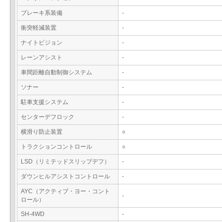
ブレーキ系装備
-
衝突軽減装置
-
ナイトビジョン
-
レーンアシスト
-
車間距離自動制御システム
-
ソナー
-
駐車支援システム
-
センターデフロック
-
横滑り防止装置
○
トラクションコントロール
○
LSD（リミテッドスリップデフ）
-
ダウンヒルアシストコントロール
-
AYC（アクティブ・ヨー・コント
-
ロール）
SH-4WD
-