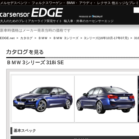
メルセデスベンツ
・
フォルクスワーゲン
・
BMW
・
アウディ
・
レクサス
他エッジなプレミ
大人のためのプレミアカーライフ実現サイト 輸入車・外車のカーセンサーエッジ
新車時価格はメーカー発表当時の価格です
EDGE.net
>
カタログ
>
ＢＭＷ
>
ＢＭＷ 3シリーズ
>
3シリーズ(16年10月-17年07月)
>
318
ＢＭＷ 3シリーズ 318i SE
基本スペック