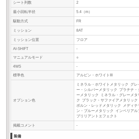
シート列数
2
最小回転半径
5.4（m）
駆動方式
FR
ミッション
8AT
ミッション位置
フロア
AI-SHIFT
-
マニュアルモード
○
4WS
-
標準色
アルピン・ホワイトIII
ミネラル・ホワイトメタリック グレ
ー・シルバーメタリック プラチナ・
ーメタリック ミネラル・グレーメタ
オプション色
ク ブラック・サファイアメタリック
ボルン・レッドメタリック メディテ
ン・ブルーメタリック インペリアル
ブリリアントエフェクト
掲載コメント
-
装備