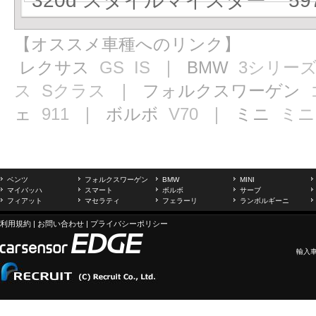
320d スタイルマイスター 597
【オススメ車種へのリンク】
レクサス
GS
IS
｜ BMW
3シリー
ス
Sクラス
｜ フォルクスワーゲン
ェ
911
｜ ボルボ
V70
｜ ミニ
ミニ
ベンツ
フォルクスワーゲン
BMW
MINI
マイバッハ
スマート
ボルボ
サーブ
フィアット
マセラティ
フェラーリ
ランボルギーニ
利用規約
|
お問い合わせ
|
プライバシーポリシー
輸入