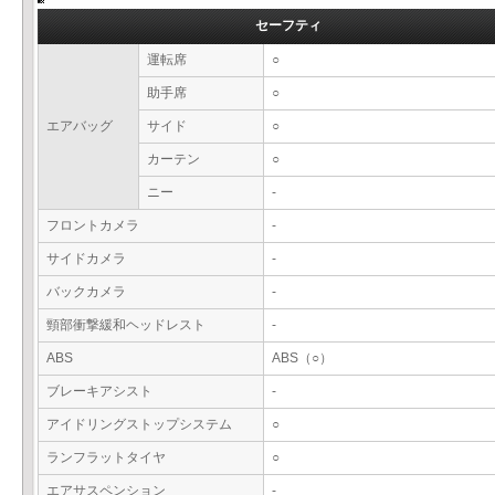
セーフティ
運転席
○
助手席
○
エアバッグ
サイド
○
カーテン
○
ニー
-
フロントカメラ
-
サイドカメラ
-
バックカメラ
-
頸部衝撃緩和ヘッドレスト
-
ABS
ABS（○）
ブレーキアシスト
-
アイドリングストップシステム
○
ランフラットタイヤ
○
エアサスペンション
-