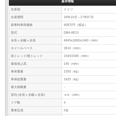
基本情報
生産国
ドイツ
生産期間
16年10月～17年07月
新車時車両価格
409万円（税込）
型式
DBA-8E15
全長ｘ全幅ｘ全高
4645x1800x1440（mm）
ホイールベース
2810（mm）
前トレッド/後トレッド
1545/1585（mm）
最低地上高
140（mm）
車体重量
1550（kg）
車体総重量
1825（kg）
最大積載量
-
室内 (全長ｘ全幅ｘ全高)
-x-x-（mm）
ドア数
4
乗車定員
5名