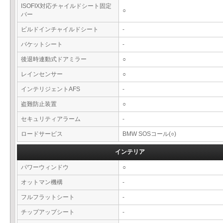
ISOFIX対応チャイルドシート固定
○
バー
ビルドインチャイルドシート
-
バケットシート
-
後退時連動式ドアミラー
○
レインセンサー
○
インテリジェントAFS
-
盗難防止装置
○
セキュリティアラーム
-
ロードサービス
BMW SOSコール(○)
インテリア
パワーウィンドウ
○
オットマン機構
-
フルフラットシート
-
チップアップシート
-