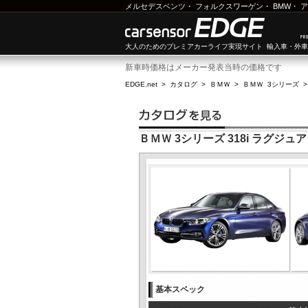
メルセデスベンツ
・
フォルクスワーゲン
・
BMW
・
ア
大人のためのプレミアカーライフ実現サイト 輸入車・外
新車時価格はメーカー発表当時の価格です
EDGE.net
>
カタログ
>
ＢＭＷ
>
ＢＭＷ 3シリーズ
ＢＭＷ 3シリーズ 318i ラグジュ
基本スペック