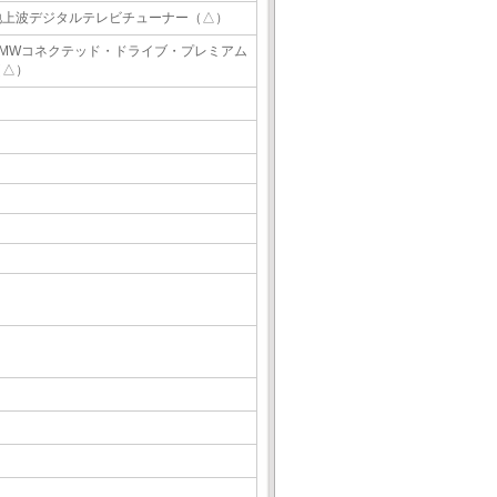
地上波デジタルテレビチューナー（△）
BMWコネクテッド・ドライブ・プレミアム
（△）