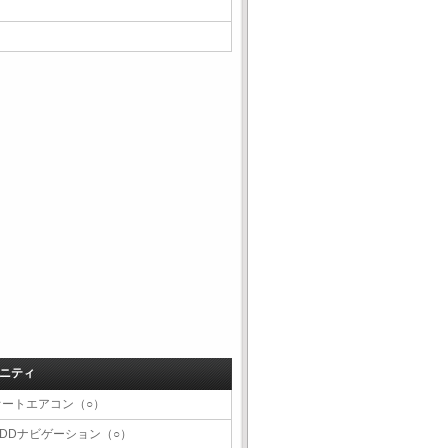
ニティ
オートエアコン（○）
HDDナビゲーション（○）