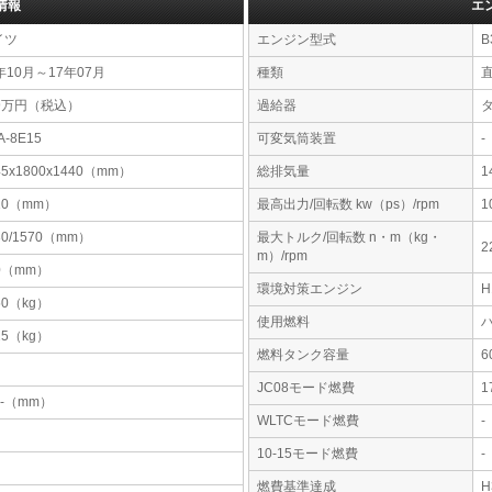
情報
エ
イツ
エンジン型式
B
年10月～17年07月
種類
89万円（税込）
過給器
A-8E15
可変気筒装置
-
45x1800x1440（mm）
総排気量
1
10（mm）
最高出力/回転数 kw（ps）/rpm
1
30/1570（mm）
最大トルク/回転数 n・m（kg・
2
m）/rpm
0（mm）
環境対策エンジン
50（kg）
使用燃料
25（kg）
燃料タンク容量
JC08モード燃費
1
-x-（mm）
WLTCモード燃費
-
10-15モード燃費
-
燃費基準達成