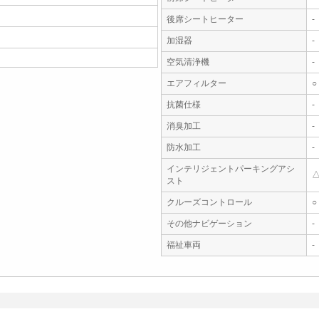
後席シートヒーター
-
加湿器
-
空気清浄機
-
エアフィルター
○
抗菌仕様
-
消臭加工
-
防水加工
-
インテリジェントパーキングアシ
スト
クルーズコントロール
○
その他ナビゲーション
-
福祉車両
-