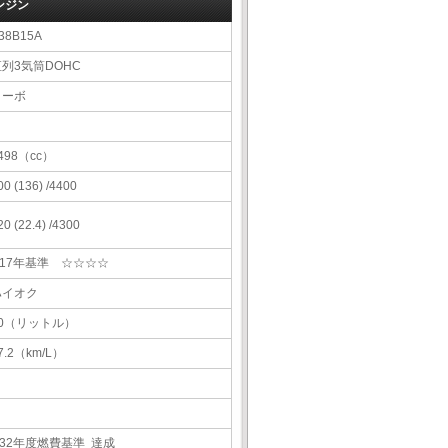
ンジン
38B15A
直列3気筒DOHC
ターボ
498（cc）
00 (136) /4400
20 (22.4) /4300
H17年基準 ☆☆☆☆
ハイオク
60（リットル）
7.2（km/L）
H32年度燃費基準 達成