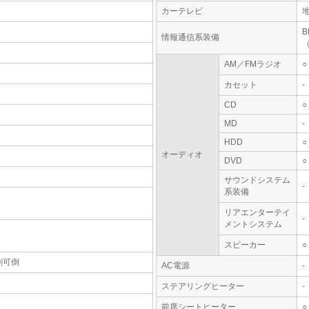
カーテレビ
情報通信系装備
AM／FMラジオ
○
カセット
-
CD
○
MD
-
HDD
○
オーディオ
DVD
○
サウンドシステム
-
系装備
リアエンターテイ
-
メントシステム
スピーカー
○
割可倒
AC電源
-
ステアリングヒーター
-
前席シートヒーター
○