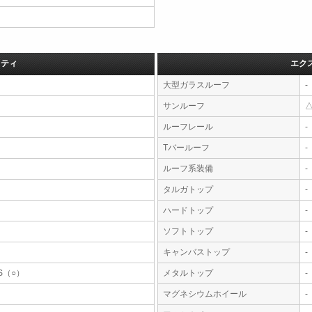
フティ
エク
大型ガラスルーフ
-
サンルーフ
ルーフレール
-
Tバールーフ
-
ルーフ系装備
-
タルガトップ
-
ハードトップ
-
ソフトトップ
-
キャンバストップ
-
S（○）
メタルトップ
-
マグネシウムホイール
-