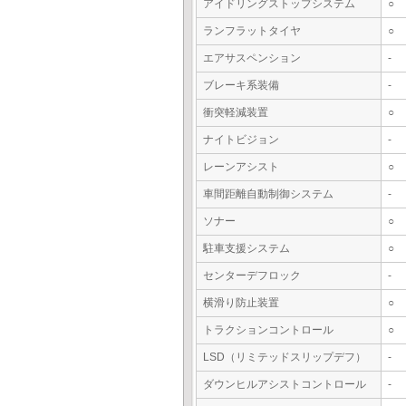
アイドリングストップシステム
○
ランフラットタイヤ
○
エアサスペンション
-
ブレーキ系装備
-
衝突軽減装置
○
ナイトビジョン
-
レーンアシスト
○
車間距離自動制御システム
-
ソナー
○
駐車支援システム
○
センターデフロック
-
横滑り防止装置
○
トラクションコントロール
○
LSD（リミテッドスリップデフ）
-
ダウンヒルアシストコントロール
-