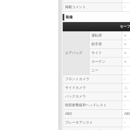
掲載コメント
-
装備
セー
運転席
○
助手席
○
エアバッグ
サイド
○
カーテン
○
ニー
-
フロントカメラ
-
サイドカメラ
△
バックカメラ
○
頸部衝撃緩和ヘッドレスト
-
ABS
AB
ブレーキアシスト
-