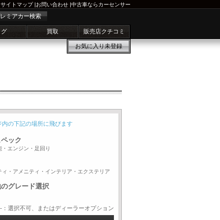
サイトマップ
|
お問い合わせ
|
中古車ならカーセンサー
レミアカー検索
ログ
買取
販売店クチコミ
お気に入り
未登録
ジ内の下記の場所に飛びます
スペック
能・エンジン・足回り
ティ・アメニティ・インテリア・エクステリア
他のグレード選択
-：選択不可、またはディーラーオプション