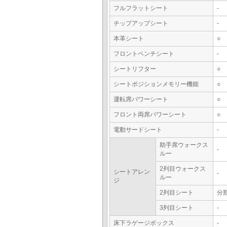
フルフラットシート
-
チップアップシート
-
本革シート
○
フロントベンチシート
-
シートリフター
○
シートポジションメモリー機能
○
運転席パワーシート
○
フロント両席パワーシート
○
電動サードシート
-
助手席ウォークス
-
ルー
2列目ウォークス
シートアレン
-
ルー
ジ
2列目シート
分
3列目シート
-
床下ラゲージボックス
-