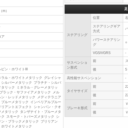
足
4（m）
位置
ステアリングギア
T
方式
ステアリング
ロア
パワーステアリン
○
グ
VGS/VGRS
-
前
サスペンショ
ン形式
ルピン・ホワイトIII
後
ネラル・ホワイトメタリック グレイシャ
高性能サスペンション
-
・シルバーメタリック プラチナ・シルバ
前
2
メタリック ミネラル・グレーメタリッ
タイヤサイズ
 ブラック・サファイアメタリック メル
後
2
ルン・レッドメタリック メディテラニア
・ブルーメタリック インペリアルブルー
前
リリアントエフェクト シャンパン・クオ
ブレーキ形式
ツメタリック タンザナイト・ブルーメタ
後
ック スモーク・トパーズメタリック シ
リン・ブラックメタリック ブリリアン
・ホワイトメタリック