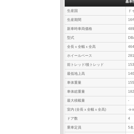
基本
生産国
ド
生産期間
16
新車時車両価格
4
型式
DB
全長ｘ全幅ｘ全高
46
ホイールベース
28
前トレッド/後トレッド
15
最低地上高
14
車体重量
15
車体総重量
18
最大積載量
-
室内 (全長ｘ全幅ｘ全高)
-x
ドア数
4
乗車定員
5名