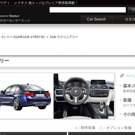
ウディ
・
レクサス
他エッジなプレミア車情報満載！
プ
Car Search
カタ
車のカーセンサーエッジ
>
3シリーズ(16年10月-17年07月)
>
318i ラグジュアリー
アリー
ペー
基本
基本性
装備
セーフ
その
○：標準装備 △：オプション装備 