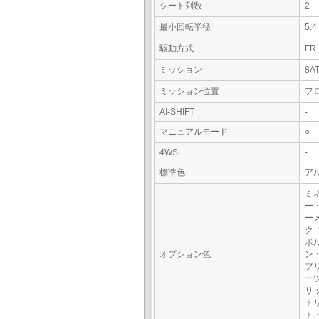
シート列数
2
最小回転半径
5.
駆動方式
FR
ミッション
8A
ミッション位置
フ
AI-SHIFT
-
マニュアルモード
○
4WS
-
標準色
ア
ミ
ー
ー
ク
ボ
オプション色
ン
ブ
ー
リ
ト
ト