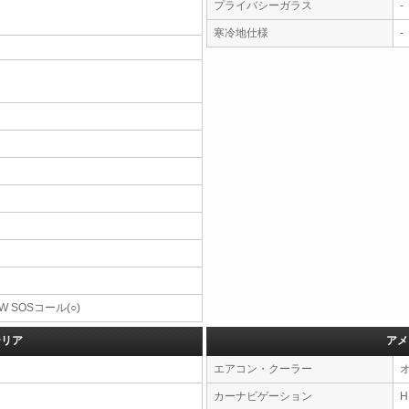
プライバシーガラス
-
寒冷地仕様
-
W SOSコール(○)
テリア
アメ
エアコン・クーラー
カーナビゲーション