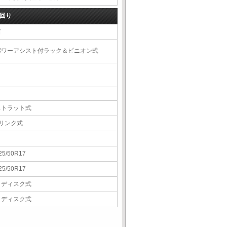
回り
右
パワーアシスト付ラック＆ピニオン式
ストラット式
5リンク式
25/50R17
25/50R17
Ｖディスク式
Ｖディスク式