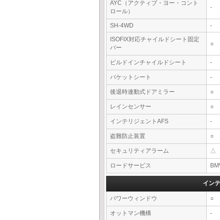
AYC（アクティブ・ヨー・コント
-
ロール）
SH-4WD
-
ISOFIX対応チャイルドシート固定
○
バー
ビルドインチャイルドシート
-
バケットシート
-
後退時連動式ドアミラー
○
レインセンサー
○
インテリジェントAFS
-
盗難防止装置
○
セキュリティアラーム
△
ロードサービス
BM
イン
パワーウィンドウ
○
オットマン機構
-