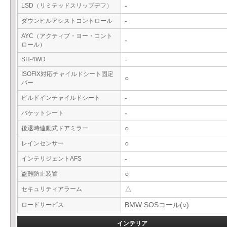
LSD（リミテッドスリップデフ）
-
ダウンヒルアシストコントロール
-
AYC（アクティブ・ヨー・コント
-
ロール）
SH-4WD
-
ISOFIX対応チャイルドシート固定
○
バー
ビルドインチャイルドシート
-
バケットシート
-
後退時連動式ドアミラー
○
レインセンサー
○
インテリジェントAFS
-
盗難防止装置
○
セキュリティアラーム
△
ロードサービス
BMW SOSコール(○)
インテリア