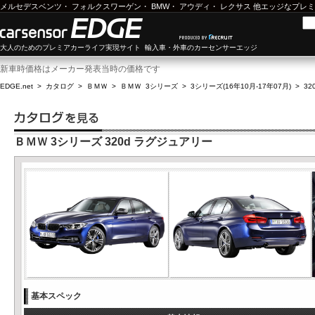
メルセデスベンツ
・
フォルクスワーゲン
・
BMW
・
アウディ
・
レクサス
他エッジなプレミ
大人のためのプレミアカーライフ実現サイト 輸入車・外車のカーセンサーエッジ
新車時価格はメーカー発表当時の価格です
EDGE.net
>
カタログ
>
ＢＭＷ
>
ＢＭＷ 3シリーズ
>
3シリーズ(16年10月-17年07月)
>
3
ＢＭＷ 3シリーズ 320d ラグジュアリー
基本スペック