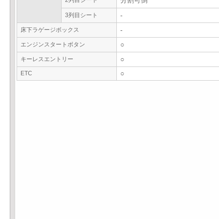
2列目シート
分割可倒
3列目シート
-
床下ラゲージボックス
-
エンジンスタートボタン
○
キーレスエントリー
○
ETC
○