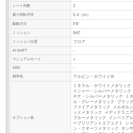
シート列数
2
最小回転半径
5.4（m）
駆動方式
FR
ミッション
8AT
ミッション位置
フロア
AI-SHIFT
-
マニュアルモード
○
4WS
-
標準色
アルピン・ホワイトIII
ミネラル・ホワイトメタリック
イシャー・シルバーメタリック
チナ・シルバーメタリック ミ
ル・グレーメタリック ブラッ
ファイアメタリック メルボル
ッドメタリック メディテラニ
オプション色
ブルーメタリック インペリア
ーブリリアントエフェクト シ
ン・クオーツメタリック タン