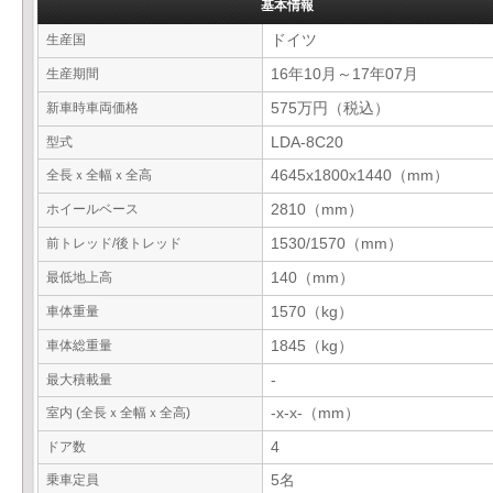
基本情報
生産国
ドイツ
生産期間
16年10月～17年07月
新車時車両価格
575万円（税込）
型式
LDA-8C20
全長ｘ全幅ｘ全高
4645x1800x1440（mm）
ホイールベース
2810（mm）
前トレッド/後トレッド
1530/1570（mm）
最低地上高
140（mm）
車体重量
1570（kg）
車体総重量
1845（kg）
最大積載量
-
室内 (全長ｘ全幅ｘ全高)
-x-x-（mm）
ドア数
4
乗車定員
5名