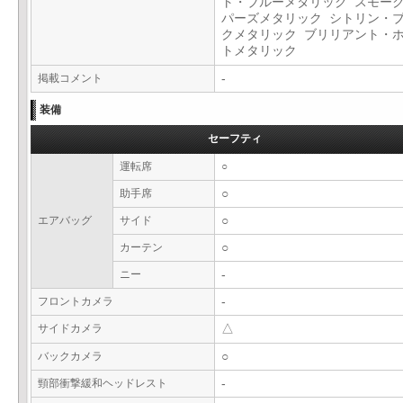
ト・ブルーメタリック スモー
パーズメタリック シトリン・
クメタリック ブリリアント・
トメタリック
掲載コメント
-
装備
セーフティ
運転席
○
助手席
○
エアバッグ
サイド
○
カーテン
○
ニー
-
フロントカメラ
-
サイドカメラ
△
バックカメラ
○
頸部衝撃緩和ヘッドレスト
-