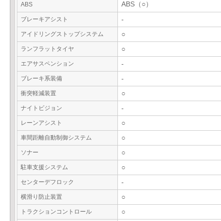
ABS（○）
ABS
ブレーキアシスト
-
アイドリングストップシステム
○
ランフラットタイヤ
○
エアサスペンション
-
ブレーキ系装備
-
衝突軽減装置
○
ナイトビジョン
-
レーンアシスト
○
車間距離自動制御システム
○
ソナー
○
駐車支援システム
○
センターデフロック
-
横滑り防止装置
○
トラクションコントロール
○