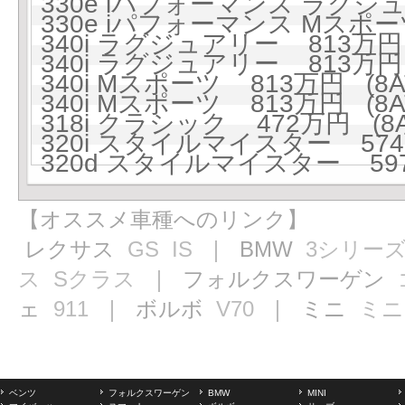
330e iパフォーマンス ラグジュ
330e iパフォーマンス Mスポーツ
340i ラグジュアリー 813万円 
340i ラグジュアリー 813万円 
340i Mスポーツ 813万円 (8A
340i Mスポーツ 813万円 (8A
318i クラシック 472万円 (8A
320i スタイルマイスター 574万
320d スタイルマイスター 597
【オススメ車種へのリンク】
レクサス
GS
IS
｜ BMW
3シリー
ス
Sクラス
｜ フォルクスワーゲン
ェ
911
｜ ボルボ
V70
｜ ミニ
ミニ
ベンツ
フォルクスワーゲン
BMW
MINI