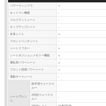
パワーウィンドウ
○
オットマン機構
-
フルフラットシート
-
チップアップシート
-
本革シート
○
フロントベンチシート
-
シートリフター
○
シートポジションメモリー機能
○
運転席パワーシート
○
フロント両席パワーシート
○
電動サードシート
-
助手席ウォークス
-
ルー
2列目ウォークス
シートアレン
-
ルー
ジ