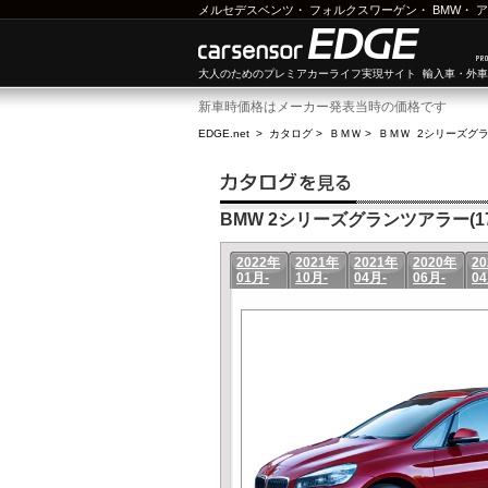
メルセデスベンツ
・
フォルクスワーゲン
・
BMW
・
ア
大人のためのプレミアカーライフ実現サイト 輸入車・外
新車時価格はメーカー発表当時の価格です
EDGE.net
>
カタログ
>
ＢＭＷ
>
ＢＭＷ 2シリーズグ
BMW 2シリーズグランツアラー(17年
2022年
2021年
2021年
2020年
2
01月-
10月-
04月-
06月-
04