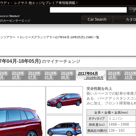
ウディ
・
レクサス
他エッジなプレミア車情報満載！
プ
Car Search
カタ
車のカーセンサーエッジ
ランツアラー
>
2シリーズグランツアラー(17年04月-18年05月) のMC一覧
04月-18年05月)
のマイナーチェンジ
020年
2019年
2019年
2019年
2018年
2016年
2015
2017年04月
月-
10月-
07月-
01月-
06月-
10月-
10月-
- 2018年05月
安全性能を向上
狭いスペースでの駐車や車庫
ある、パークディスタンスコ
みに加え、フロント障害物も検
ミニバン
1498～1998
136～192