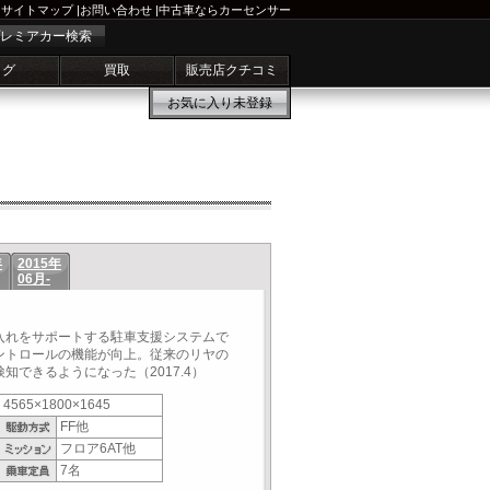
サイトマップ
|
お問い合わせ
|
中古車ならカーセンサー
レミアカー検索
ログ
買取
販売店クチコミ
お気に入り
未登録
年
2015年
06月-
入れをサポートする駐車支援システムで
ントロールの機能が向上。従来のリヤの
知できるようになった（2017.4）
4565×1800×1645
FF他
フロア6AT他
7名