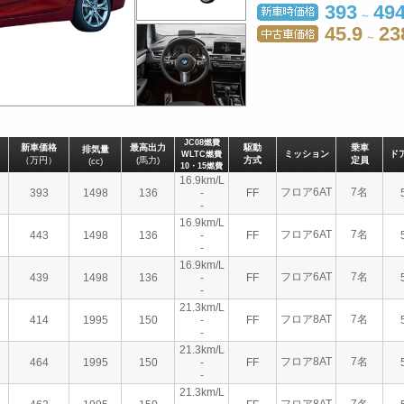
393
49
～
45.9
23
～
JC08燃費
新車価格
最高出力
駆動
乗車
排気量
ミッション
ド
WLTC燃費
（万円）
(馬力)
方式
定員
(cc)
10・15燃費
16.9km/L
フロア6AT
7名
393
1498
136
-
FF
-
16.9km/L
フロア6AT
7名
443
1498
136
-
FF
-
16.9km/L
フロア6AT
7名
439
1498
136
-
FF
-
21.3km/L
フロア8AT
7名
414
1995
150
-
FF
-
21.3km/L
フロア8AT
7名
464
1995
150
-
FF
-
21.3km/L