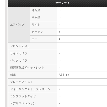
セーフティ
運転席
○
助手席
○
エアバッグ
サイド
○
カーテン
○
ニー
○
フロントカメラ
-
サイドカメラ
-
バックカメラ
○
頸部衝撃緩和ヘッドレスト
-
ABS
ABS（○）
ブレーキアシスト
-
アイドリングストップシステム
○
ランフラットタイヤ
○
エアサスペンション
-