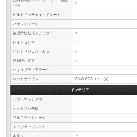
ISOFIX対応チャイルドシート固定
○
バー
ビルドインチャイルドシート
-
バケットシート
-
後退時連動式ドアミラー
○
レインセンサー
○
インテリジェントAFS
-
盗難防止装置
○
セキュリティアラーム
-
ロードサービス
BMW SOSコール(○)
インテリア
パワーウィンドウ
○
オットマン機構
-
フルフラットシート
-
チップアップシート
-
本革シート
△