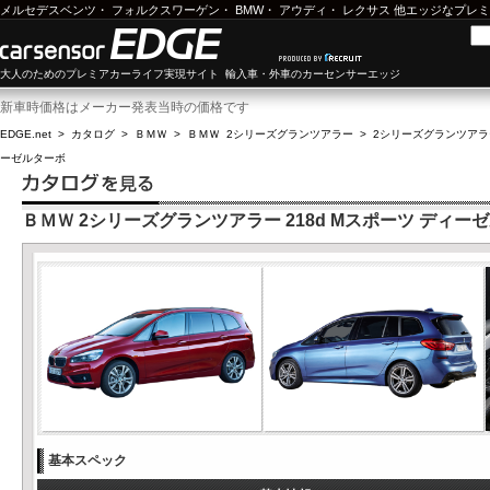
メルセデスベンツ
・
フォルクスワーゲン
・
BMW
・
アウディ
・
レクサス
他エッジなプレミ
大人のためのプレミアカーライフ実現サイト 輸入車・外車のカーセンサーエッジ
新車時価格はメーカー発表当時の価格です
EDGE.net
>
カタログ
>
ＢＭＷ
>
ＢＭＷ 2シリーズグランツアラー
>
2シリーズグランツアラー(
ーゼルターボ
ＢＭＷ 2シリーズグランツアラー 218d Mスポーツ ディー
基本スペック