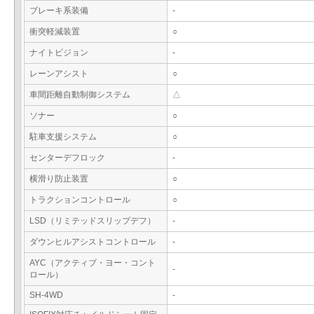
ブレーキ系装備
-
衝突軽減装置
○
ナイトビジョン
-
レーンアシスト
○
車間距離自動制御システム
△
ソナー
○
駐車支援システム
○
センターデフロック
-
横滑り防止装置
○
トラクションコントロール
○
LSD（リミテッドスリップデフ）
-
ダウンヒルアシストコントロール
-
AYC（アクティブ・ヨー・コント
-
ロール）
SH-4WD
-