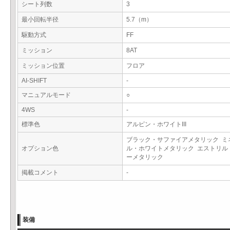
シート列数
3
最小回転半径
5.7（m）
駆動方式
FF
ミッション
8AT
ミッション位置
フロア
AI-SHIFT
-
マニュアルモード
○
4WS
-
標準色
アルピン・ホワイトIII
ブラック・サファイアメタリック ミ
オプション色
ル・ホワイトメタリック エストリル
ーメタリック
掲載コメント
-
装備