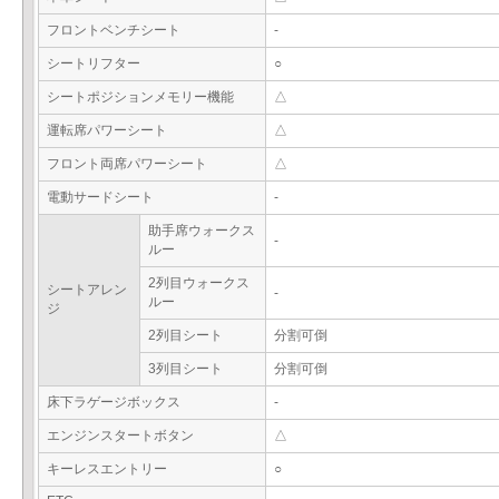
フロントベンチシート
-
シートリフター
○
シートポジションメモリー機能
△
運転席パワーシート
△
フロント両席パワーシート
△
電動サードシート
-
助手席ウォークス
-
ルー
2列目ウォークス
シートアレン
-
ルー
ジ
2列目シート
分割可倒
3列目シート
分割可倒
床下ラゲージボックス
-
エンジンスタートボタン
△
キーレスエントリー
○