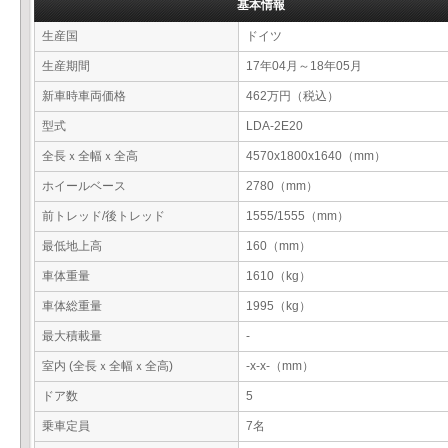
基本情報
生産国
ドイツ
生産期間
17年04月～18年05月
新車時車両価格
462万円（税込）
型式
LDA-2E20
全長ｘ全幅ｘ全高
4570x1800x1640（mm）
ホイールベース
2780（mm）
前トレッド/後トレッド
1555/1555（mm）
最低地上高
160（mm）
車体重量
1610（kg）
車体総重量
1995（kg）
最大積載量
-
室内 (全長ｘ全幅ｘ全高)
-x-x-（mm）
ドア数
5
乗車定員
7名