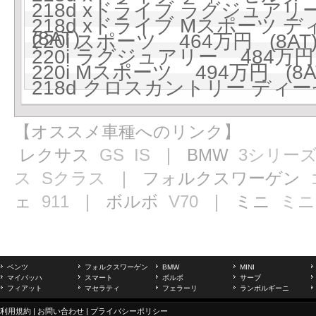
218d xドライブ ラグジュアリ
218d xドライブ Mスポーツ デ
(8AT)
220i スポーツ 464万円 (8AT
220i ラグジュアリー 484万円 
220i Mスポーツ 494万円 (8A
218d クロスカントリー ディーゼ
【オススメ車種へのリンク】
レクサス
GS
IS
｜ BMW
3シリー
ス
Sクラス
｜ フォルクスワーゲン
ェ
911
｜ ボルボ
V70
｜ ミニ
ミニ
ベンツ
フォルクスワーゲン
BMW
MINI
マイバッハ
スマート
ボルボ
サーブ
フィアット
マセラティ
フェラーリ
ランボルギーニ
利用規約
|
お問い合わせ
|
プライバシーポリシー