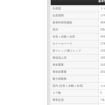
基本
生産国
ド
生産期間
17
新車時車両価格
4
型式
DB
全長ｘ全幅ｘ全高
45
ホイールベース
27
前トレッド/後トレッド
15
最低地上高
16
車体重量
16
車体総重量
20
最大積載量
-
室内 (全長ｘ全幅ｘ全高)
-x
ドア数
5
乗車定員
7名