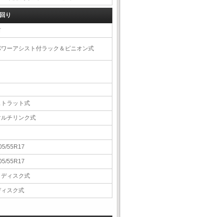
回り
右
パワーアシスト付ラック＆ピニオン式
ストラット式
マルチリンク式
05/55R17
05/55R17
Ｖディスク式
ディスク式