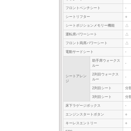
フロントベンチシート
-
シートリフター
○
シートポジションメモリー機能
△
運転席パワーシート
△
フロント両席パワーシート
△
電動サードシート
-
助手席ウォークス
-
ルー
2列目ウォークス
シートアレン
-
ルー
ジ
2列目シート
分
3列目シート
分
床下ラゲージボックス
-
エンジンスタートボタン
○
キーレスエントリー
○