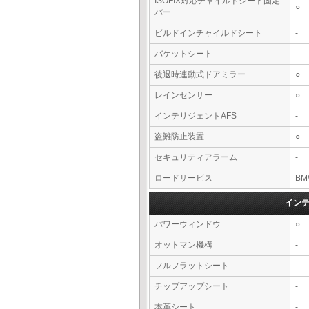
ISOFIX対応チャイルドシート固定
○
バー
ビルドインチャイルドシート
-
バケットシート
-
後退時連動式ドアミラー
○
レインセンサー
○
インテリジェントAFS
-
盗難防止装置
○
セキュリティアラーム
-
ロードサービス
BM
イン
パワーウィンドウ
○
オットマン機構
-
フルフラットシート
-
チップアップシート
-
本革シート
-