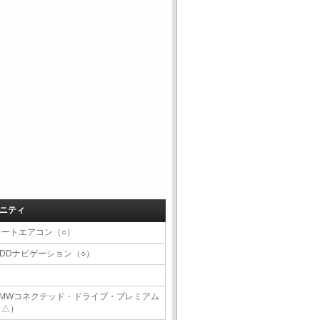
ニティ
オートエアコン（○）
HDDナビゲーション（○）
BMWコネクテッド・ドライブ・プレミアム
（△）