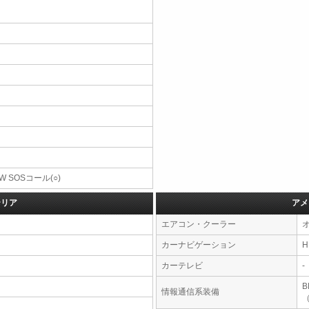
W SOSコール(○)
テリア
アメ
エアコン・クーラー
カーナビゲーション
カーテレビ
-
情報通信系装備