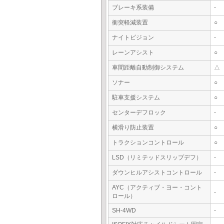
ブレーキ系装備
-
衝突軽減装置
○
ナイトビジョン
-
レーンアシスト
○
車間距離自動制御システム
△
ソナー
○
駐車支援システム
○
センターデフロック
-
横滑り防止装置
○
トラクションコントロール
○
LSD（リミテッドスリップデフ）
-
ダウンヒルアシストコントロール
-
AYC（アクティブ・ヨー・コント
-
ロール）
SH-4WD
-