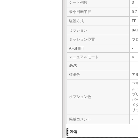
シート列数
3
最小回転半径
5.
駆動方式
FF
ミッション
8A
ミッション位置
フ
AI-SHIFT
-
マニュアルモード
○
4WS
-
標準色
ア
ブ
ル
ブ
オプション色
バ
メ
リ
掲載コメント
-
装備