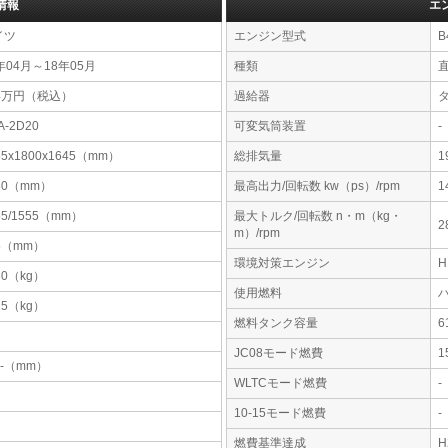
情報
エ
イツ
エンジン型式
B
年04月～18年05月
種類
64万円（税込）
過給器
A-2D20
可変気筒装置
-
65x1800x1645（mm）
総排気量
1
80（mm）
最高出力/回転数 kw（ps）/rpm
1
55/1555（mm）
最大トルク/回転数 n・m（kg・
2
m）/rpm
5（mm）
環境対策エンジン
30（kg）
使用燃料
15（kg）
燃料タンク容量
JC08モード燃費
1
-x-（mm）
WLTCモード燃費
-
10-15モード燃費
-
燃費基準達成
H