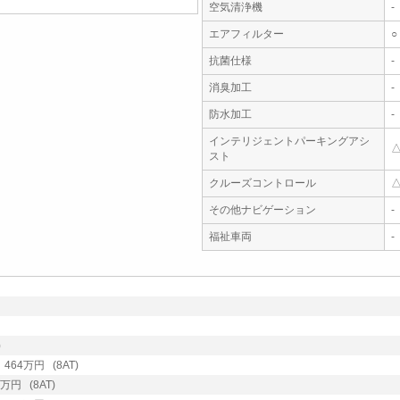
空気清浄機
-
エアフィルター
○
抗菌仕様
-
消臭加工
-
防水加工
-
インテリジェントパーキングアシ
スト
クルーズコントロール
その他ナビゲーション
-
福祉車両
-
)
64万円 (8AT)
円 (8AT)