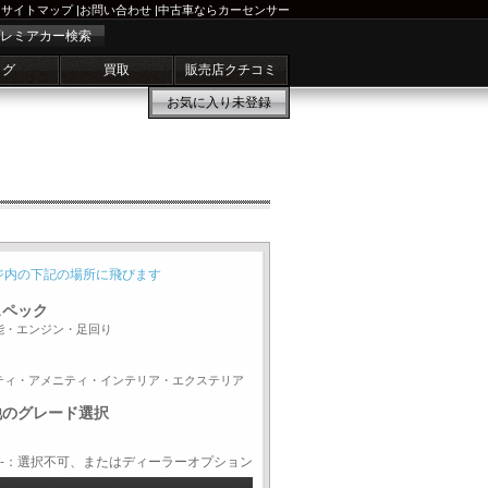
サイトマップ
|
お問い合わせ
|
中古車ならカーセンサー
レミアカー検索
ログ
買取
販売店クチコミ
お気に入り
未登録
ジ内の下記の場所に飛びます
スペック
能・エンジン・足回り
ティ・アメニティ・インテリア・エクステリア
他のグレード選択
-：選択不可、またはディーラーオプション