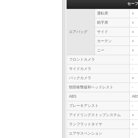
セー
運転席
○
助手席
○
エアバッグ
サイド
○
カーテン
○
ニー
○
フロントカメラ
-
サイドカメラ
-
バックカメラ
○
頸部衝撃緩和ヘッドレスト
-
ABS
AB
ブレーキアシスト
-
アイドリングストップシステム
○
ランフラットタイヤ
○
エアサスペンション
-