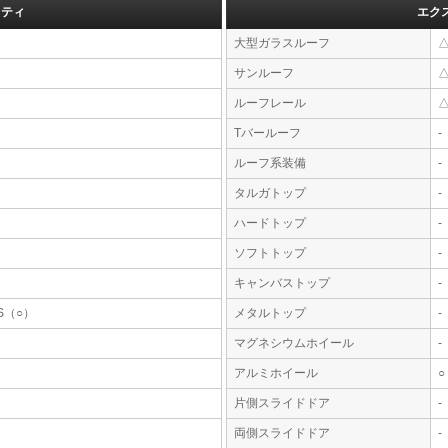
フティ
エク
大型ガラスルーフ
サンルーフ
ルーフレール
Tバールーフ
-
ルーフ系装備
-
タルガトップ
-
ハードトップ
-
ソフトトップ
-
キャンバストップ
-
S（○）
メタルトップ
-
マグネシウムホイール
-
アルミホイール
○
片側スライドドア
-
両側スライドドア
-