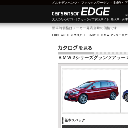
メルセデスベンツ
・
フォルクスワーゲン
・
BMW
・
ア
大人のためのプレミアカーライフ実現サイト 輸入車・外
新車時価格はメーカー発表当時の価格です
EDGE.net
>
カタログ
>
ＢＭＷ
>
ＢＭＷ 2シリーズグ
ＢＭＷ 2シリーズグランツアラー 2
基本スペック