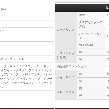
足
7（m）
位置
ステアリングギア
T
方式
ステアリング
ロア
パワーステアリン
○
グ
VGS/VGRS
-
前
サスペンショ
ン形式
ルピン・ホワイトIII
後
ラック・サファイアメタリック ミネラ
高性能サスペンション
-
・ホワイトメタリック フラメンコレッド
前
2
リリアントエフェクトM プラチナ・シル
タイヤサイズ
ーメタリック アトランティック・グレー
後
2
タリック メディテラニアン・ブルーメタ
ック
前
ブレーキ形式
後