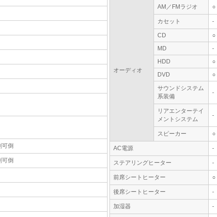
AM／FMラジオ
○
カセット
-
CD
○
MD
-
HDD
○
オーディオ
DVD
○
サウンドシステム
-
系装備
リアエンターテイ
-
メントシステム
スピーカー
○
割可倒
AC電源
-
割可倒
ステアリングヒーター
-
前席シートヒーター
○
後席シートヒーター
-
加湿器
-