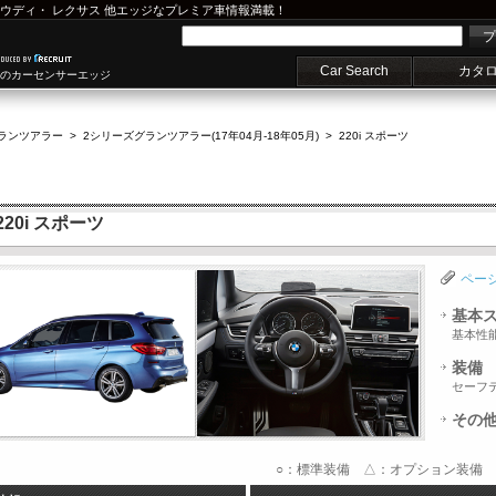
ウディ
・
レクサス
他エッジなプレミア車情報満載！
プ
Car Search
カタ
車のカーセンサーエッジ
ランツアラー
>
2シリーズグランツアラー(17年04月-18年05月)
>
220i スポーツ
20i スポーツ
ペー
基本
基本性
装備
セーフ
その
○：標準装備 △：オプション装備 