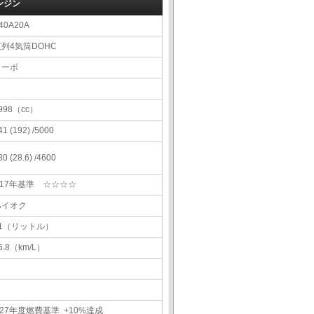
ンジン
40A20A
直列4気筒DOHC
ターボ
998（cc）
41 (192) /5000
80 (28.6) /4600
H17年基準 ☆☆☆☆
ハイオク
61（リットル）
5.8（km/L）
27年度燃費基準 +10%達成