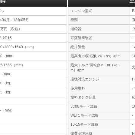
情報
エ
イツ
エンジン型式
B
年04月～18年05月
種類
39万円（税込）
過給器
A-2D15
可変気筒装置
-
70x1800x1640（mm）
総排気量
1
80（mm）
最高出力/回転数 kw（ps）/rpm
1
55/1555（mm）
最大トルク/回転数 n・m（kg・
2
m）/rpm
0（mm）
環境対策エンジン
70（kg）
使用燃料
55（kg）
燃料タンク容量
JC08モード燃費
1
-x-（mm）
WLTCモード燃費
-
10-15モード燃費
-
燃費基準達成