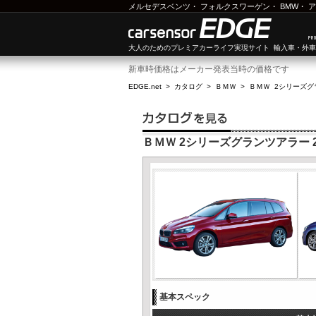
メルセデスベンツ
・
フォルクスワーゲン
・
BMW
・
ア
大人のためのプレミアカーライフ実現サイト 輸入車・外
新車時価格はメーカー発表当時の価格です
EDGE.net
>
カタログ
>
ＢＭＷ
>
ＢＭＷ 2シリーズグ
ＢＭＷ 2シリーズグランツアラー 2
基本スペック