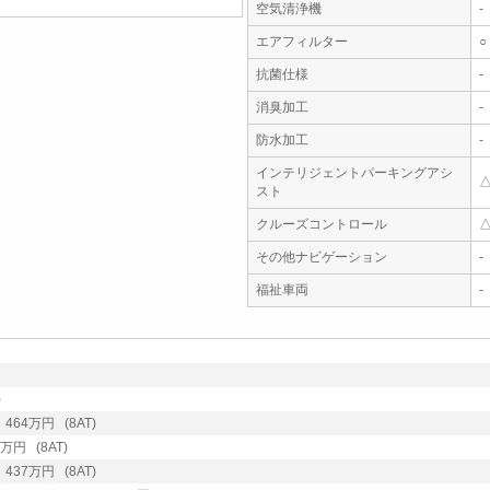
空気清浄機
-
エアフィルター
○
抗菌仕様
-
消臭加工
-
防水加工
-
インテリジェントパーキングアシ
スト
クルーズコントロール
その他ナビゲーション
-
福祉車両
-
)
64万円 (8AT)
円 (8AT)
37万円 (8AT)