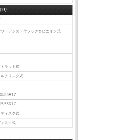
回り
右
パワーアシスト付ラック＆ピニオン式
ストラット式
マルチリンク式
05/55R17
05/55R17
Ｖディスク式
ディスク式