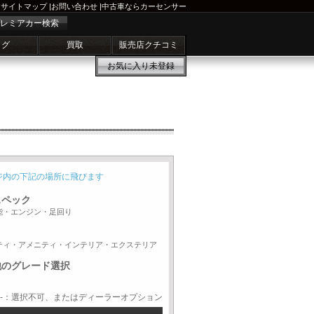
サイトマップ
|
お問い合わせ
|
中古車ならカーセンサー
レミアカー検索
ログ
買取
販売店クチコミ
お気に入り
未登録
ジ内の下記の場所に飛びます
スペック
能・エンジン・足回り
ティ・アメニティ・インテリア・エクステリア
他のグレード選択
-：選択不可、またはディーラーオプション