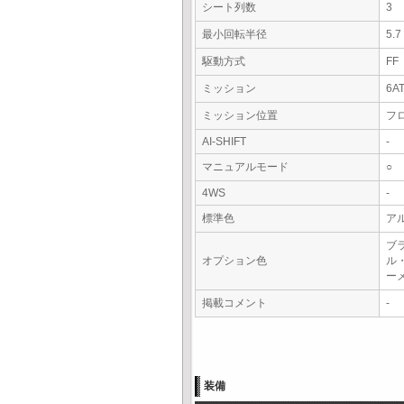
シート列数
3
最小回転半径
5.
駆動方式
FF
ミッション
6A
ミッション位置
フ
AI-SHIFT
-
マニュアルモード
○
4WS
-
標準色
ア
ブ
オプション色
ル
ー
掲載コメント
-
装備