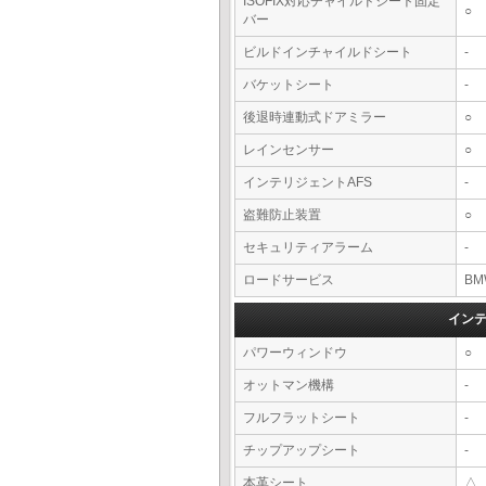
ISOFIX対応チャイルドシート固定
○
バー
ビルドインチャイルドシート
-
バケットシート
-
後退時連動式ドアミラー
○
レインセンサー
○
インテリジェントAFS
-
盗難防止装置
○
セキュリティアラーム
-
ロードサービス
BM
イン
パワーウィンドウ
○
オットマン機構
-
フルフラットシート
-
チップアップシート
-
本革シート
△