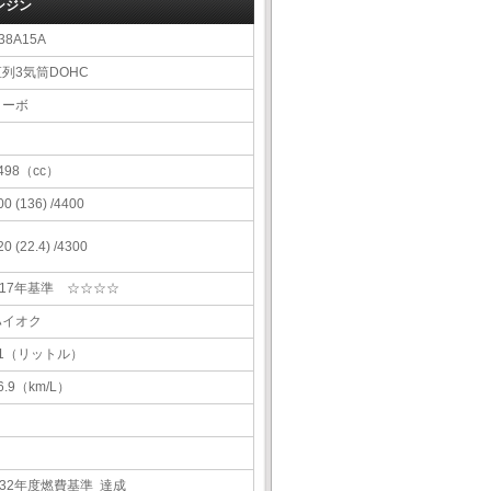
ンジン
38A15A
直列3気筒DOHC
ターボ
498（cc）
00 (136) /4400
20 (22.4) /4300
H17年基準 ☆☆☆☆
ハイオク
61（リットル）
6.9（km/L）
H32年度燃費基準 達成