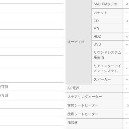
AM／FMラジオ
○
カセット
-
CD
○
MD
-
HDD
○
オーディオ
DVD
○
サウンドシステム
-
系装備
リアエンターテイ
-
メントシステム
スピーカー
○
割可倒
AC電源
-
割可倒
ステアリングヒーター
-
前席シートヒーター
後席シートヒーター
-
加湿器
-