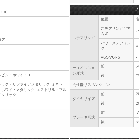
足
7（m）
位置
ステアリングギア
T
方式
ステアリング
ロア
パワーステアリン
○
グ
VGS/VGRS
-
前
サスペンショ
ン形式
ルピン・ホワイトIII
後
ラック・サファイアメタリック ミネラ
高性能サスペンション
-
・ホワイトメタリック エストリル・ブル
前
2
メタリック
タイヤサイズ
後
2
前
ブレーキ形式
後