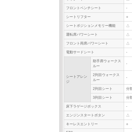
フロントベンチシート
-
シートリフター
○
シートポジションメモリー機能
△
運転席パワーシート
△
フロント両席パワーシート
△
電動サードシート
-
助手席ウォークス
-
ルー
2列目ウォークス
シートアレン
-
ルー
ジ
2列目シート
分
3列目シート
分
床下ラゲージボックス
-
エンジンスタートボタン
△
キーレスエントリー
○