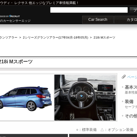
ウディ
・
レクサス
他エッジなプレミア車情報満載！
プ
Car Search
カタ
車のカーセンサーエッジ
ランツアラー
>
2シリーズグランツアラー(17年04月-18年05月)
>
218i Mスポーツ
18i Mスポーツ
ペー
基本
基本性
装備
セーフ
その
○：標準装備 △：オプション装備 