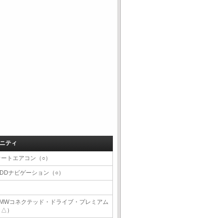
ニティ
オートエアコン（○）
HDDナビゲーション（○）
BMWコネクテッド・ドライブ・プレミアム
（△）