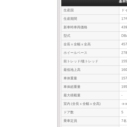
基本
生産国
ド
生産期間
17
新車時車両価格
4
型式
DB
全長ｘ全幅ｘ全高
45
ホイールベース
27
前トレッド/後トレッド
15
最低地上高
16
車体重量
15
車体総重量
19
最大積載量
-
室内 (全長ｘ全幅ｘ全高)
-x
ドア数
5
乗車定員
7名