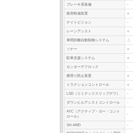
ブレーキ系装備
-
衝突軽減装置
○
ナイトビジョン
-
レーンアシスト
○
車間距離自動制御システム
△
ソナー
○
駐車支援システム
○
センターデフロック
-
横滑り防止装置
○
トラクションコントロール
○
LSD（リミテッドスリップデフ）
-
ダウンヒルアシストコントロール
-
AYC（アクティブ・ヨー・コント
-
ロール）
SH-4WD
-