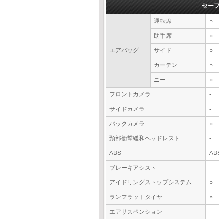
セー
運転席
○
助手席
○
エアバッグ
サイド
○
カーテン
○
ニー
○
フロントカメラ
-
サイドカメラ
-
バックカメラ
○
頸部衝撃緩和ヘッドレスト
-
ABS
AB
ブレーキアシスト
-
アイドリングストップシステム
○
ランフラットタイヤ
○
エアサスペンション
-