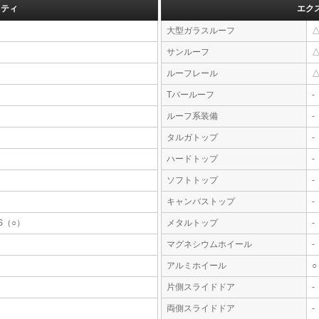
フティ
エク
大型ガラスルーフ
サンルーフ
ルーフレール
Tバールーフ
-
ルーフ系装備
-
タルガトップ
-
ハードトップ
-
ソフトトップ
-
キャンバストップ
-
S（○）
メタルトップ
-
マグネシウムホイール
-
アルミホイール
○
片側スライドドア
-
両側スライドドア
-