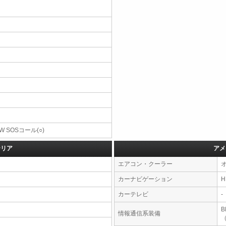
W SOSコール(○)
テリア
アメ
エアコン・クーラー
カーナビゲーション
カーテレビ
-
情報通信系装備