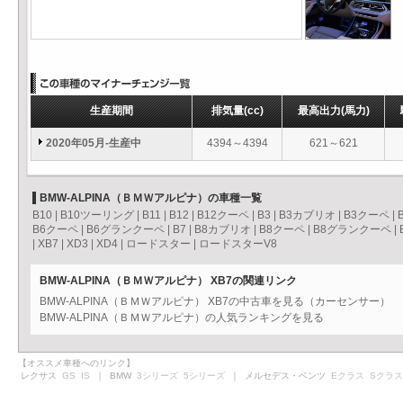
生産期間
排気量
(cc)
最高出力
(馬力)
2020年05月-生産中
4394～4394
621～621
BMW-ALPINA（ＢＭＷアルピナ）の車種一覧
B10
|
B10ツーリング
|
B11
|
B12
|
B12クーペ
|
B3
|
B3カブリオ
|
B3クーペ
|
B6クーペ
|
B6グランクーペ
|
B7
|
B8カブリオ
|
B8クーペ
|
B8グランクーペ
|
|
XB7
|
XD3
|
XD4
|
ロードスター
|
ロードスターV8
BMW-ALPINA（ＢＭＷアルピナ） XB7の関連リンク
BMW-ALPINA（ＢＭＷアルピナ） XB7の中古車を見る（カーセンサー）
BMW-ALPINA（ＢＭＷアルピナ）の人気ランキングを見る
【オススメ車種へのリンク】
レクサス
GS
IS
｜ BMW
3シリーズ
5シリーズ
｜ メルセデス・ベンツ
Eクラス
Sクラス