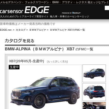
メルセデスベンツ
・
フォルクスワーゲン
・
BMW
・
アウディ
・
レクサス
他エッジなプレミ
大人のためのプレミアカーライフ実現サイト 輸入車・外車のカーセンサーエッジ
新車時価格はメーカー発表当時の価格です
EDGE.net
>
カタログ
>
ＢＭＷアルピナ
>
ＢＭＷアルピナ XB7
のFMC一覧
BMW-ALPINA（ＢＭＷアルピナ） XB7
のFMC一覧
XB7(20年05月-生産中)
[もっと詳しく見る]