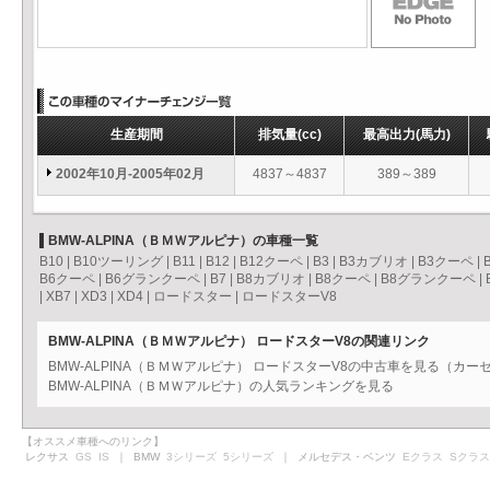
生産期間
排気量
(cc)
最高出力
(馬力)
2002年10月-2005年02月
4837～4837
389～389
BMW-ALPINA（ＢＭＷアルピナ）の車種一覧
B10
|
B10ツーリング
|
B11
|
B12
|
B12クーペ
|
B3
|
B3カブリオ
|
B3クーペ
|
B6クーペ
|
B6グランクーペ
|
B7
|
B8カブリオ
|
B8クーペ
|
B8グランクーペ
|
|
XB7
|
XD3
|
XD4
|
ロードスター
|
ロードスターV8
BMW-ALPINA（ＢＭＷアルピナ） ロードスターV8の関連リンク
BMW-ALPINA（ＢＭＷアルピナ） ロードスターV8の中古車を見る（カー
BMW-ALPINA（ＢＭＷアルピナ）の人気ランキングを見る
【オススメ車種へのリンク】
レクサス
GS
IS
｜ BMW
3シリーズ
5シリーズ
｜ メルセデス・ベンツ
Eクラス
Sクラス