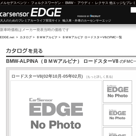
メルセデスベンツ
・
フォルクスワーゲン
・
BMW
・
アウディ
・
レクサス
他エッジなプレミ
大人のためのプレミアカーライフ実現サイト 輸入車・外車のカーセンサーエッジ
新車時価格はメーカー発表当時の価格です
EDGE.net
>
カタログ
>
ＢＭＷアルピナ
>
ＢＭＷアルピナ ロードスターV8
のFMC一覧
BMW-ALPINA（ＢＭＷアルピナ） ロードスターV8
のFMC
ロードスターV8(02年10月-05年02月)
[もっと詳しく見る]